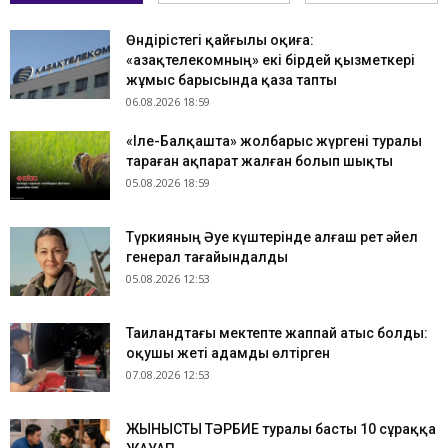
Өндірістегі қайғылы оқиға:
«Қазақтелекомның» екі бірдей қызметкері
жұмыс барысында қаза тапты
06.08.2026 18:59
«Іле-Балқашта» жолбарыс жүргені туралы
тараған ақпарат жалған болып шықты
05.08.2026 18:59
Түркияның Әуе күштерінде алғаш рет әйел
генерал тағайындалды
05.08.2026 12:53
Таиландтағы мектепте жаппай атыс болды:
оқушы жеті адамды өлтірген
07.08.2026 12:53
ЖЫНЫСТЫҚ ТӘРБИЕ туралы басты 10 сұраққа