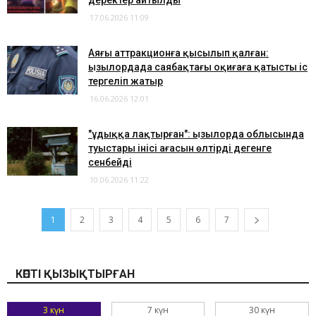
деректер айтылды
17.06.2026 11:09
Аяғы аттракционға қысылып қалған:
Қызылордада саябақтағы оқиғаға қатысты іс
тергеліп жатыр
16.06.2026 12:01
"Құдыққа лақтырған": Қызылорда облысында
туыстары інісі ағасын өлтірді дегенге
сенбейді
10.06.2026 11:22
1
2
3
4
5
6
7
КӨПТІ ҚЫЗЫҚТЫРҒАН
3 күн
7 күн
30 күн