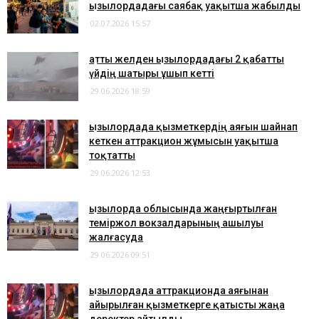
Қызылордадағы саябақ уақытша жабылды
02.07.2026 15:57
Қатты желден Қызылордадағы 2 қабатты
үйдің шатыры ұшып кетті
29.06.2026 18:59
Қызылордада қызметкердің аяғын шайнап
кеткен аттракцион жұмысын уақытша
тоқтатты
29.06.2026 12:53
Қызылорда облысында жаңғыртылған
теміржол вокзалдарының ашылуы
жалғасуда
29.06.2026 09:51
Қызылордада аттракционда аяғынан
айырылған қызметкерге қатысты жаңа