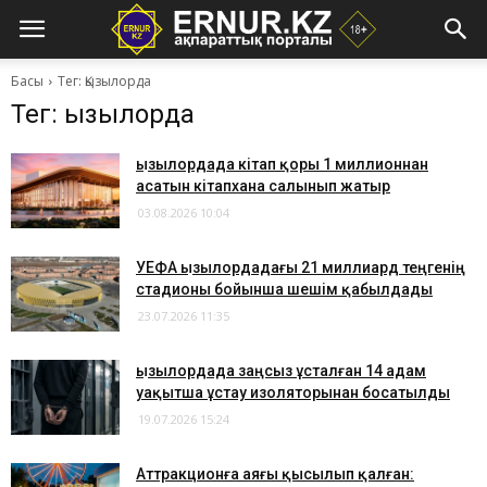
Басы
Тег: Қызылорда
Тег: Қызылорда
Қызылордада кітап қоры 1 миллионнан
асатын кітапхана салынып жатыр
03.08.2026 10:04
УЕФА Қызылордадағы 21 миллиард теңгенің
стадионы бойынша шешім қабылдады
23.07.2026 11:35
Қызылордада заңсыз ұсталған 14 адам
уақытша ұстау изоляторынан босатылды
19.07.2026 15:24
Аттракционға аяғы қысылып қалған: