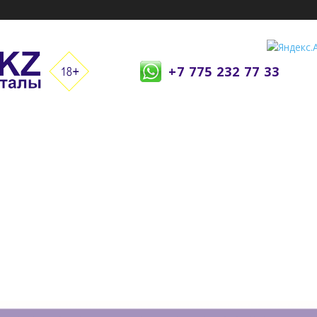
+7 775 232 77 33