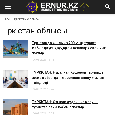
Басы
Түркістан облысы
Түркістан облысы
Түркістанда жылына 200 мың турист
қабылдауға қауқарлы аквапарк салынып
жатыр
06.08.2026 18:15
ТҮРКІСТАН: Нұралхан Көшеров тұрғынды
жеке қабылдап, мәселесін шешу жолын
түсіндірді
06.08.2026 17:47
ТҮРКІСТАН: Отырар ауданына келуші
туристер саны көбейіп жатыр
06.08.2026 17:32