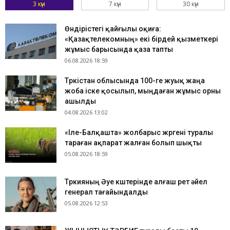
3 күн
7 күн
30 күн
Өндірістегі қайғылы оқиға:
«Қазақтелекомның» екі бірдей қызметкері
жұмыс барысында қаза тапты
06.08.2026 18:59
Түркістан облысында 100-ге жуық жаңа
жоба іске қосылып, мыңдаған жұмыс орны
ашылды
04.08.2026 13:02
«Іле-Балқашта» жолбарыс жүргені туралы
тараған ақпарат жалған болып шықты
05.08.2026 18:59
Түркияның Әуе күштерінде алғаш рет әйел
генерал тағайындалды
05.08.2026 12:53