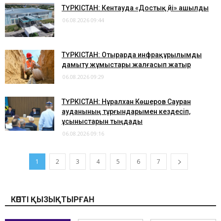
ТҮРКІСТАН: Кентауда «Достық үйі» ашылды
06.08.2026 09:44
ТҮРКІСТАН: Отырарда инфрақұрылымды
дамыту жұмыстары жалғасып жатыр
06.08.2026 09:29
ТҮРКІСТАН: Нұралхан Көшеров Сауран
ауданының тұрғындарымен кездесіп,
ұсыныстарын тыңдады
06.08.2026 09:16
1
2
3
4
5
6
7
КӨПТІ ҚЫЗЫҚТЫРҒАН