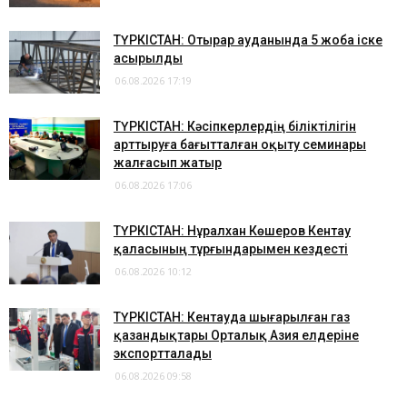
ТҮРКІСТАН: Отырар ауданында 5 жоба іске
асырылды
06.08.2026 17:19
ТҮРКІСТАН: Кәсіпкерлердің біліктілігін
арттыруға бағытталған оқыту семинары
жалғасып жатыр
06.08.2026 17:06
ТҮРКІСТАН: Нұралхан Көшеров Кентау
қаласының тұрғындарымен кездесті
06.08.2026 10:12
ТҮРКІСТАН: Кентауда шығарылған газ
қазандықтары Орталық Азия елдеріне
экспортталады
06.08.2026 09:58