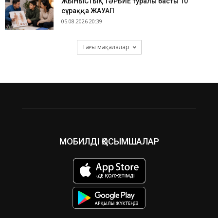
ЖЫНЫСТЫҚ ТӘРБИЕ туралы басты 10
сұраққа ЖАУАП
05.08.2026 20:39
Тағы мақалалар
МОБИЛДІ ҚОСЫМШАЛАР