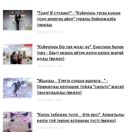
"Тоқал! В студию!" - "Күйеуінің туған күніне
тоқал әперген әйел" туралы бейнежазба
тарады
24.03.2020 18:25
"Күйеуінен бір таяқ жеді-ау": Енесінен бөлек
тұру - бақыт екенін айтқан келін көпке жақпай
қалды (видео)
09.03.2020 11:56
"Жынды... Етегін сонша ашпаса..." -
Орамалды келіншек тойда "сальто" жасап
таңғалдырды (видео)
25.02.2020 14:55
"Келін төбеден түсіп... Өте ерсі": Алматылық
келін той төріне аспаннан түсті (видео)
17.02.2020 16:22