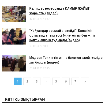
Келіндер ресторанда ҚАМЫР ЖАЙЫП
жарысты (видео)
12.02.2020 11:47
"Хайуандар осылай иіскейді": Көпшілік
ортасында тым ерсі билеген қыз бен жігіт
көптің ашуын тудырды (видео)
03.02.2020 18:33
Модерн Токингтің әніне билеген әжей желіде
хит болды (видео)
31.01.2020 22:45
1
2
3
4
5
6
7
КӨПТІ ҚЫЗЫҚТЫРҒАН