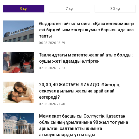
3 күн
7 күн
30 күн
Өндірістегі қайғылы оқиға: «Қазақтелекомның»
екі бірдей қызметкері жұмыс барысында қаза
тапты
06.08.2026 18:59
Таиландтағы мектепте жаппай атыс болды:
оқушы жеті адамды өлтірген
07.08.2026 12:53
​20, 30, 40 ЖАСТАҒЫ ЛИБИДО: Әйелдің
сексуалдылығы жасына қарай қалай
өзгереді?
07.08.2026 21:40
Мемлекет басшысы Солтүстік Қазақстан
облысының құрылғанына 90 жыл толуына
арналған салтанатты жиынға
қатысушыларды құттықтады