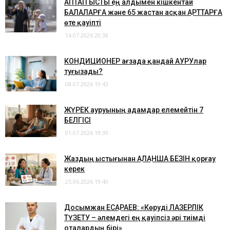
АПТАП ЫСТЫҚ ең алдымен кішкентай
БАЛАЛАРҒА және 65 жастан асқан ҚАРТТАРҒА
өте қауіпті
14.07.2026 20:38
​КОНДИЦИОНЕР ағзада қандай АУРУлар
туғызады?
08.07.2026 19:43
ЖҮРЕК ауруының адамдар елемейтін 7
БЕЛГІСІ
01.07.2026 19:39
​Жаздың ыстығынан ҚАЛҚАНША БЕЗІН қорғау
керек
25.06.2026 19:40
​Досымжан ЕСҚАРАЕВ: «Көруді ЛАЗЕРЛІК
ТҮЗЕТУ – әлемдегі ең қауіпсіз әрі тиімді
оталардың бірі»