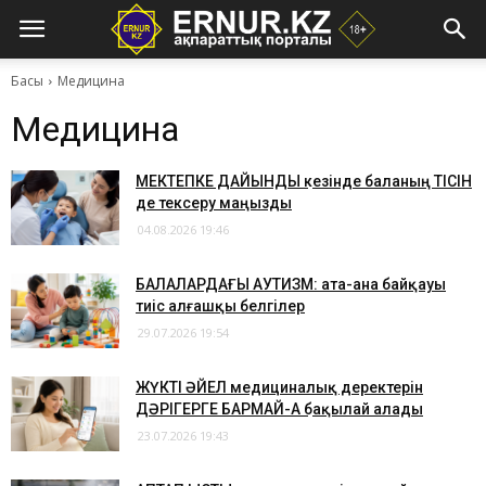
Басы
Медицина
Медицина
МЕКТЕПКЕ ДАЙЫНДЫҚ кезінде баланың ТІСІН
де тексеру маңызды
04.08.2026 19:46
​БАЛАЛАРДАҒЫ АУТИЗМ: ата-ана байқауы
тиіс алғашқы белгілер
29.07.2026 19:54
​ЖҮКТІ ӘЙЕЛ медициналық деректерін
ДӘРІГЕРГЕ БАРМАЙ-АҚ бақылай алады
23.07.2026 19:43