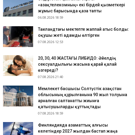
«Қазақтелекомның» екі бірдей қызметкері
жұмыс барысында қаза тапты
06.08.2026 18:59
Таиландтағы мектепте жаппай атыс болды:
оқушы жеті адамды өлтірген
07.08.2026 12:53
​20, 30, 40 ЖАСТАҒЫ ЛИБИДО: Әйелдің
сексуалдылығы жасына қарай қалай
өзгереді?
07.08.2026 21:40
Мемлекет басшысы Солтүстік Қазақстан
облысының құрылғанына 90 жыл толуына
арналған салтанатты жиынға
қатысушыларды құттықтады
07.08.2026 18:59
Финляндияда азаматтық алғысы
келетіндер 2027 жылдан бастап жаңа