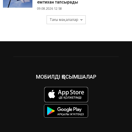
емтихан тапсырады
09.08.2026 12:58
Тағы мақалалар
МОБИЛДІ ҚОСЫМШАЛАР