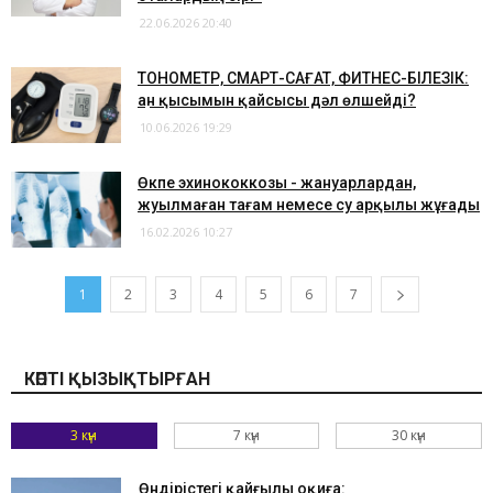
22.06.2026 20:40
​ТОНОМЕТР, СМАРТ-САҒАТ, ФИТНЕС-БІЛЕЗІК:
Қан қысымын қайсысы дәл өлшейді?
10.06.2026 19:29
​Өкпе эхинококкозы - жануарлардан,
жуылмаған тағам немесе су арқылы жұғады
16.02.2026 10:27
1
2
3
4
5
6
7
КӨПТІ ҚЫЗЫҚТЫРҒАН
3 күн
7 күн
30 күн
Өндірістегі қайғылы оқиға: