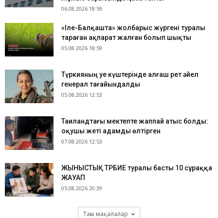
06.08.2026 18:59
«Іле-Балқашта» жолбарыс жүргені туралы
тараған ақпарат жалған болып шықты
05.08.2026 18:59
Түркияның Әуе күштерінде алғаш рет әйел
генерал тағайындалды
05.08.2026 12:53
Таиландтағы мектепте жаппай атыс болды:
оқушы жеті адамды өлтірген
07.08.2026 12:53
ЖЫНЫСТЫҚ ТӘРБИЕ туралы басты 10 сұраққа
ЖАУАП
05.08.2026 20:39
Тағы мақалалар