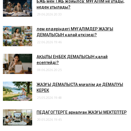
​БЖБ мен ТЖБ жойылса: МҰҒАЛІМ не ұтады,
неден ұтылады?
29.06.2026 20:33
​Әлем елдеріндегі МҰҒАЛІМДЕР ЖАЗҒЫ
ДЕМАЛЫСЫН қалай өткізеді?
22.06.2026 19:46
​АҚЫЛЫ ЕҢБЕК ДЕМАЛЫСЫН қалай
есептейді?
08.06.2026 20:25
ЖАЗҒЫ ДЕМАЛЫСТА мұғалім де ДЕМАЛУЫ
КЕРЕК
25.05.2026 19:48
ПЕДАГОГТЕРГЕ арналған ЖАЗҒЫ МЕКТЕПТЕР
20.05.2026 19:45