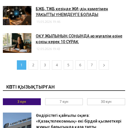
БЖБ, ТЖБ кезінде ЖИ-дің көмегімен
УАҚЫТТЫ ҮНЕМДЕУГЕ БОЛАДЫ
15.05.2026 19:46
ОҚУ ЖЫЛЫНЫҢ СОҢЫНДА әр мұғалім өзіне
қоюы керек 10 СҰРАҚ
12.05.2026 19:43
1
2
3
4
5
6
7
КӨПТІ ҚЫЗЫҚТЫРҒАН
3 күн
7 күн
30 күн
Өндірістегі қайғылы оқиға:
«Қазақтелекомның» екі бірдей қызметкері
жұмыс барысында қаза тапты