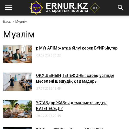
Басы
Мұғалім
Мұғалім
Әр МҰҒАЛІМ жатқа білуі керек БҰЙРЫҚтар
03.08.2026 20:22
ОҚУШЫНЫҢ ТЕЛЕФОНЫ: сабақ үстінде
мәселені шешудің қадамдары
27.07.2026 19:49
​ҰСТАЗдар ЖАЗғы демалыста неден
ҚАТЕЛЕСЕДІ?
20.07.2026 20:35