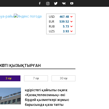
USD
467.48
EUR
539.52
RUB
5.73
UZS
3.93
КӨПТІ ҚЫЗЫҚТЫРҒАН
3 күн
7 күн
30 күн
Өндірістегі қайғылы оқиға:
«Қазақтелекомның» екі
бірдей қызметкері жұмыс
барысында қаза тапты