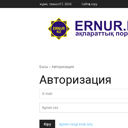
жұма, тамыз 07, 2026
Сайтқа кіру
Ernur
Press
Басы
Авторизация
Авторизация
Құпия сөзді еске алу