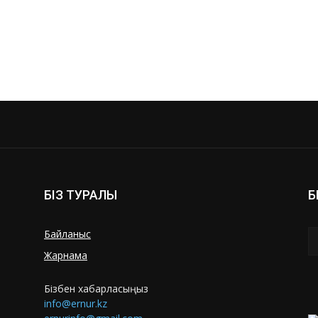
БІЗ ТУРАЛЫ
Б
Байланыс
Жарнама
Бізбен хабарласыңыз
info@ernur.kz