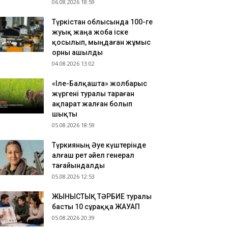
06.08.2026 18:59
Түркістан облысында 100-ге
жуық жаңа жоба іске
қосылып, мыңдаған жұмыс
орны ашылды
04.08.2026 13:02
«Іле-Балқашта» жолбарыс
жүргені туралы тараған
ақпарат жалған болып
шықты
05.08.2026 18:59
Түркияның Әуе күштерінде
алғаш рет әйел генерал
тағайындалды
05.08.2026 12:53
ЖЫНЫСТЫҚ ТӘРБИЕ туралы
басты 10 сұраққа ЖАУАП
05.08.2026 20:39