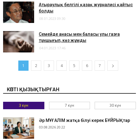
Атыраулық белгілі қазақ журналисі қайтыс
болды
08.01.2023 09:30
Семейде анасы мен баласы улы газға
тұншығып, көз жұмды
04.01.2023 17:46
1
2
3
4
5
6
7
КӨПТІ ҚЫЗЫҚТЫРҒАН
3 күн
7 күн
30 күн
Әр МҰҒАЛІМ жатқа білуі керек БҰЙРЫҚтар
03.08.2026 20:22