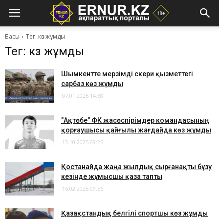
Басы
Тег: көз жұмды
Тег: көз жұмды
Шымкентте мерзімді әскери қызметтегі
сарбаз көз жұмды
07.01.2026 14:58
"Ақтөбе" ФК жасөспірімдер командасының
қорғаушысы қайғылы жағдайда көз жұмды
13.10.2025 09:25
Қостанайда жаңа жылдық сырғанақты бұзу
кезінде жұмысшы қаза тапты
16.02.2025 09:56
Қазақстандық белгілі спортшы көз жұмды