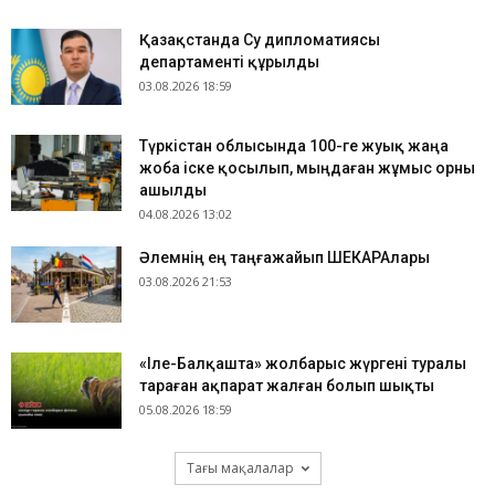
Қазақстанда Су дипломатиясы
департаменті құрылды
03.08.2026 18:59
Түркістан облысында 100-ге жуық жаңа
жоба іске қосылып, мыңдаған жұмыс орны
ашылды
04.08.2026 13:02
​Әлемнің ең таңғажайып ШЕКАРАлары
03.08.2026 21:53
«Іле-Балқашта» жолбарыс жүргені туралы
тараған ақпарат жалған болып шықты
05.08.2026 18:59
Тағы мақалалар