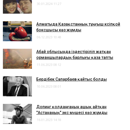
30.01.2024 11:27
Алматыда Қазақстанның тұңғыш кәсіпқой
боксшысы көз жұмды
06.12.2023 10:48
Абай облысында іздестіріліп жатқан
орманшылардың барлығы қаза тапты
11.06.2023 08:12
Бердібек Сапарбаев қайтыс болды
10.06.2023 08:01
Допинг қолданғанын ашық айтқан
"Астананың" экс мүшесі көз жұмды
16.01.2023 14:18