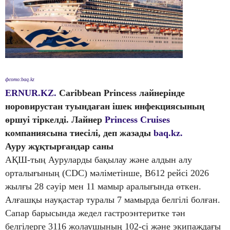
фсото:baq.kz
ERNUR.KZ.
Caribbean Princess
лайнерінде
норовирустан туындаған ішек инфекциясының
өршуі тіркелді. Лайнер
Princess Cruises
компаниясына тиесілі, деп жазады
baq.kz.
Ауру жұқтырғандар саны
АҚШ-тың Ауруларды бақылау және алдын алу
орталығының (CDC) мәліметінше, B612 рейсі 2026
жылғы 28 сәуір мен 11 мамыр аралығында өткен.
Алғашқы науқастар туралы 7 мамырда белгілі болған.
Сапар барысында жедел гастроэнтеритке тән
белгілерге 3116 жолаушының 102-сі және экипаждағы