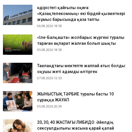
Өндірістегі қайғылы оқиға:
«Қазақтелекомның» екі бірдей қызметкері
жұмыс барысында қаза тапты
06.08.2026 18:59
«Іле-Балқашта» жолбарыс жүргені туралы
тараған ақпарат жалған болып шықты
05.08.2026 18:59
Таиландтағы мектепте жаппай атыс болды:
оқушы жеті адамды өлтірген
07.08.2026 12:53
ЖЫНЫСТЫҚ ТӘРБИЕ туралы басты 10
сұраққа ЖАУАП
05.08.2026 20:39
​20, 30, 40 ЖАСТАҒЫ ЛИБИДО: Әйелдің
сексуалдылығы жасына қарай қалай