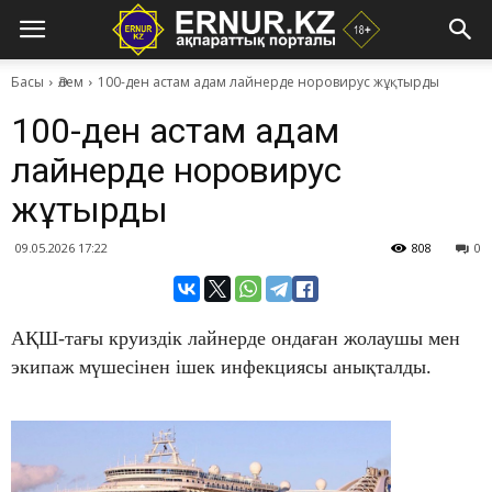
Басы
Әлем
100-ден астам адам лайнерде норовирус жұқтырды
100-ден астам адам
лайнерде норовирус
жұқтырды
09.05.2026 17:22
808
0
АҚШ-тағы круиздік лайнерде ондаған жолаушы мен
экипаж мүшесінен ішек инфекциясы анықталды.