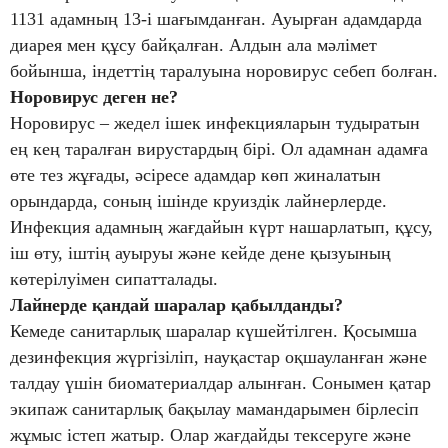
1131 адамның 13-і шағымданған. Ауырған адамдарда
диарея мен құсу байқалған. Алдын ала мәлімет
бойынша, індеттің таралуына норовирус себеп болған.
Норовирус деген не?
Норовирус – жедел ішек инфекцияларын тудыратын
ең кең таралған вирустардың бірі. Ол адамнан адамға
өте тез жұғады, әсіресе адамдар көп жиналатын
орындарда, соның ішінде круиздік лайнерлерде.
Инфекция адамның жағдайын күрт нашарлатып, құсу,
іш өту, іштің ауыруы және кейде дене қызуының
көтерілуімен сипатталады.
Лайнерде қандай шаралар қабылданды?
Кемеде санитарлық шаралар күшейтілген. Қосымша
дезинфекция жүргізіліп, науқастар оқшауланған және
талдау үшін биоматериалдар алынған. Сонымен қатар
экипаж санитарлық бақылау мамандарымен бірлесіп
жұмыс істеп жатыр. Олар жағдайды тексеруге және