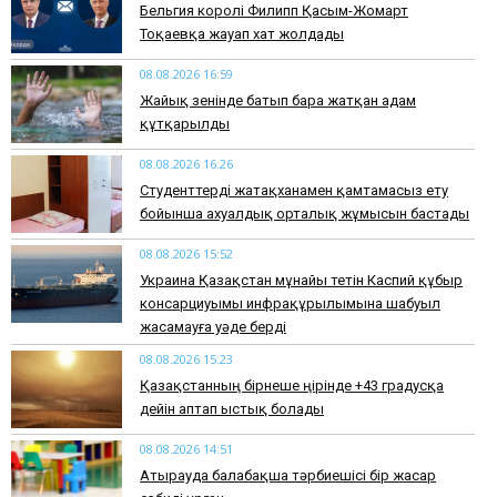
Бельгия королі Филипп Қасым-Жомарт
Тоқаевқа жауап хат жолдады
08.08.2026 16:59
Жайық өзенінде батып бара жатқан адам
құтқарылды
08.08.2026 16:26
Студенттерді жатақханамен қамтамасыз ету
бойынша ахуалдық орталық жұмысын бастады
08.08.2026 15:52
Украина Қазақстан мұнайы өтетін Каспий құбыр
консарциуымы инфрақұрылымына шабуыл
жасамауға уәде берді
08.08.2026 15:23
Қазақстанның бірнеше өңірінде +43 градусқа
дейін аптап ыстық болады
08.08.2026 14:51
Атырауда балабақша тәрбиешісі бір жасар