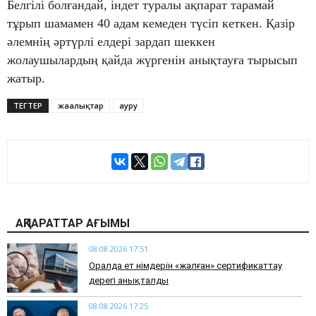
Белгілі болғандай, індет туралы ақпарат тарамай
тұрып шамамен 40 адам кемеден түсіп кеткен. Қазір
әлемнің әртүрлі елдері зардап шеккен
жолаушылардың қайда жүргенін анықтауға тырысып
жатыр.
ТЕГТЕР
жаңалықтар
ауру
АҚПАРАТТАР АҒЫМЫ
08.08.2026 17:51
Оралда ет өнімдерін «жалған» сертификаттау
дерегі анықталды
08.08.2026 17:25