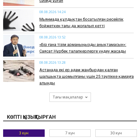
сәбиді ұрған
08.08.2026 14:24
Мьянмада құлдықтан босатылған ресейлік
бойжеткен тағы да жоғалып кетті
08.08.2026 13:52
«Бір ғана тізім арманыңызды анықтамасын»:
Саясат Нұрбек талапкерлерге үндеу жасады
08.08.2026 13:28
Астанада екі ер адам жаңбырдан қалған
шалшықта шомылғаны үшін 25 тәулікке қамауға
алынды
Тағы мақалалар
КӨПТІ ҚЫЗЫҚТЫРҒАН
3 күн
7 күн
30 күн