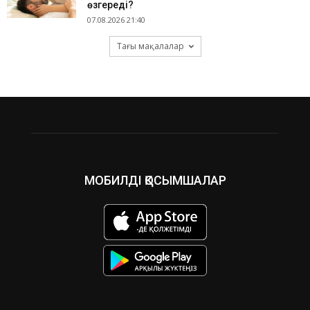
өзгереді?
07.08.2026 21:40
Тағы мақалалар
МОБИЛДІ ҚОСЫМШАЛАР