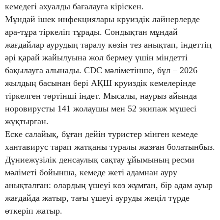
кемедегі ахуалды бағалауға кіріскен.
Мұндай ішек инфекциялары круиздік лайнерлерде
ара-тұра тіркеліп тұрады. Сондықтан мұндай
жағдайлар аурудың таралу көзін тез анықтап, індеттің
әрі қарай жайылуына жол бермеу үшін міндетті
бақылауға алынады. CDC мәліметінше, бұл – 2026
жылдың басынан бері АҚШ круиздік кемелерінде
тіркелген төртінші індет. Мысалы, наурыз айында
норовирусты 141 жолаушы мен 52 экипаж мүшесі
жұқтырған.
Еске салайық, бұған дейін туристер мінген кемеде
хантавирус тарап жатқаны туралы жазған болатынбыз.
Дүниежүзілік денсаулық сақтау ұйымының ресми
мәліметі бойынша, кемеде жеті адамнан ауру
анықталған: олардың үшеуі көз жұмған, бір адам ауыр
жағдайда жатыр, тағы үшеуі ауруды жеңіл түрде
өткеріп жатыр.