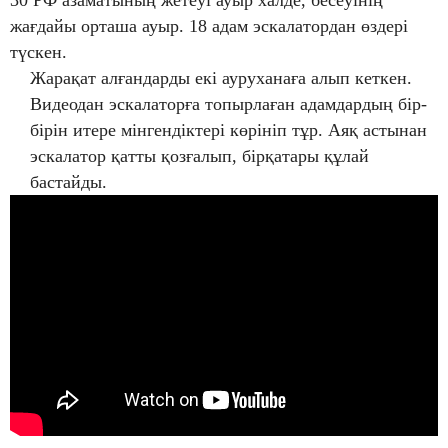
жағдайы орташа ауыр. 18 адам эскалатордан өздері
түскен.
Жарақат алғандарды екі ауруханаға алып кеткен.
Видеодан эскалаторға топырлаған адамдардың бір-
бірін итере мінгендіктері көрініп тұр. Аяқ астынан
эскалатор қатты қозғалып, бірқатары құлай
бастайды.