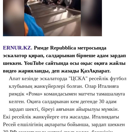
ERNUR.KZ
.
Римде Repubblica метросында
эскалатор қирап, салдарынан бірнеше адам зардап
шеккен. YouTube сайтында осы оқыс оқиға жайлы
видео жарияланды, деп жазады
ҚазАқпарат.
Апат кезінде эскалаторда "ЦСКА" ресейлік футбол
клубының жанкүйерлері болған. Олар Италияға
римдік «Рома» командасымен матчты тамашалауға
келген. Оқиға салдарынан кем дегенде 30 адам
зардап шекті, біреуі аяғынан айырылуы мүмкін.
Екі ресейлік жанкүйерге ота жасалды. Италиядағы
Ресей елшілігінің ақпараты бойынша, зардап шеккен
30 РФ азаматының жетеуі ауыр халде, бесеуінің