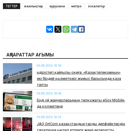
ТЕГТЕР
жаңалықтар
аурухана
метро
эскалатор
АҚПАРАТТАР АҒЫМЫ
06.08.2026 18:59
Өндірістегі қайғылы оқиға: «Қазақтелекомның»
екі бірдей қызметкері жұмыс барысында қаза
тапты
06.08.2026 18:46
Енді үй жануарларының төлқұжаты eGov Mobile-
да қолжетімді
06.08.2026 18:33
JAQ.OrtCom қазақстандықтарды дипфейктердің
таралуына ықпал етпеуге және ақпаратты