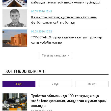
қабылдап, мәселесін шешу жолын түсіндірді
06.08.2026 17:41
Қазақстан ұлттық құрамасының бұрынғы
футболшысы қайтыс болды
06.08.2026 17:32
ТҮРКІСТАН: Отырар ауданына келуші туристер
саны көбейіп жатыр
Тағы мақалалар
КӨПТІ ҚЫЗЫҚТЫРҒАН
3 күн
7 күн
30 күн
Түркістан облысында 100-ге жуық жаңа
жоба іске қосылып, мыңдаған жұмыс орны
ашылды