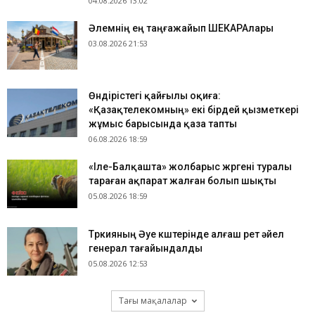
04.08.2026 13:02
​Әлемнің ең таңғажайып ШЕКАРАлары
03.08.2026 21:53
Өндірістегі қайғылы оқиға:
«Қазақтелекомның» екі бірдей қызметкері
жұмыс барысында қаза тапты
06.08.2026 18:59
«Іле-Балқашта» жолбарыс жүргені туралы
тараған ақпарат жалған болып шықты
05.08.2026 18:59
Түркияның Әуе күштерінде алғаш рет әйел
генерал тағайындалды
05.08.2026 12:53
Тағы мақалалар