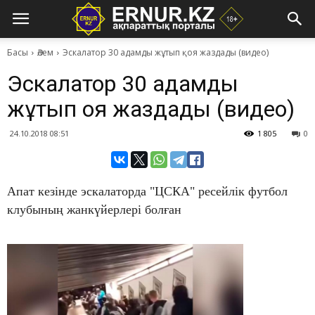
Басы
Әлем
Эскалатор 30 адамды жұтып қоя жаздады (видео)
Эскалатор 30 адамды
жұтып қоя жаздады (видео)
24.10.2018 08:51
1 805
0
Апат кезінде эскалаторда "ЦСКА" ресейлік футбол
клубының жанкүйерлері болған