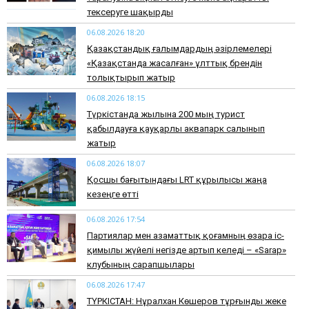
тексеруге шақырды
06.08.2026 18:20
Қазақстандық ғалымдардың әзірлемелері
«Қазақстанда жасалған» ұлттық брендін
толықтырып жатыр
06.08.2026 18:15
Түркістанда жылына 200 мың турист
қабылдауға қауқарлы аквапарк салынып
жатыр
06.08.2026 18:07
Қосшы бағытындағы LRT құрылысы жаңа
кезеңге өтті
06.08.2026 17:54
Партиялар мен азаматтық қоғамның өзара іс-
қимылы жүйелі негізде артып келеді – «Sarap»
клубының сарапшылары
06.08.2026 17:47
ТҮРКІСТАН: Нұралхан Көшеров тұрғынды жеке