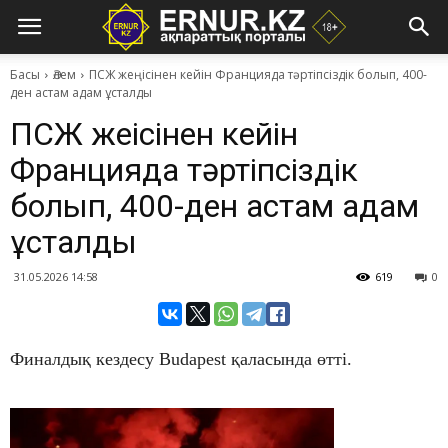
Басы
Әлем
ПСЖ жеңісінен кейін Францияда тәртіпсіздік болып, 400-
ден астам адам ұсталды
ПСЖ жеңісінен кейін
Францияда тәртіпсіздік
болып, 400-ден астам адам
ұсталды
31.05.2026 14:58
619
0
Финалдық кездесу Budapest қаласында өтті.