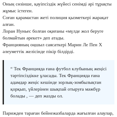
Оның сөзінше, қауіпсіздік жүйесі сенімді әрі тұрақты
жұмыс істеген.
Соған қарамастан жеті полиция қызметкері жарақат
алған.
Лоран Нуньес болған оқиғаны «мүлде жол беруге
болмайтын әрекет» деп атады.
Францияның оңшыл саясаткері Марин Ле Пен X
әлеуметтік желісінде пікір білдірді.
“ Тек Францияда ғана футбол клубының жеңісі
тәртіпсіздікке ұласады. Тек Францияда ғана
адамдар жеңіс кешінде зорлық-зомбылықтан
қорқып, үйлерінен шықпай отыруға мәжбүр
болады , — деп жазды ол.
Парижден тараған бейнежазбаларда жағылған алаулар,