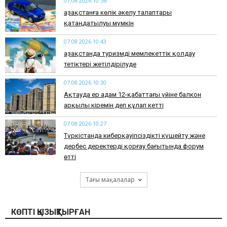
07.08.2026 10:56
Қазақстанға көлік әкелу талаптары
қатаңдатылуы мүмкін
07.08.2026 10:43
Қазақстанда туризмді мемлекеттік қолдау
тетіктері жетілдірілуде
07.08.2026 10:30
Ақтауда ер адам 12-қабаттағы үйіне балкон
арқылы кіремін деп құлап кетті
07.08.2026 10:27
Түркістанда киберқауіпсіздікті күшейту және
дербес деректерді қорғау бағытында форум
өтті
Тағы мақалалар
КӨПТІ ҚЫЗЫҚТЫРҒАН