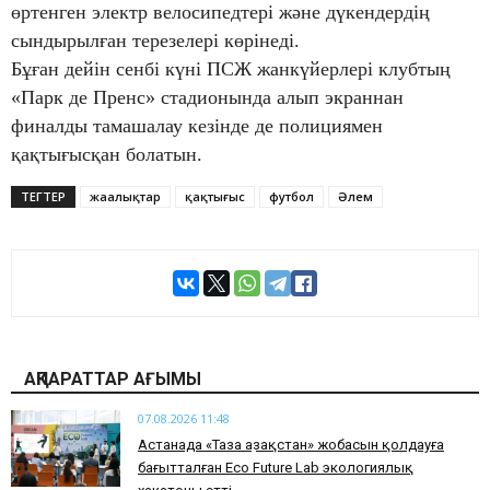
өртенген электр велосипедтері және дүкендердің
сындырылған терезелері көрінеді.
Бұған дейін сенбі күні ПСЖ жанкүйерлері клубтың
«Парк де Пренс» стадионында алып экраннан
финалды тамашалау кезінде де полициямен
қақтығысқан болатын.
ТЕГТЕР
жаңалықтар
қақтығыс
футбол
Әлем
АҚПАРАТТАР АҒЫМЫ
07.08.2026 11:48
Астанада «Таза Қазақстан» жобасын қолдауға
бағытталған Eco Future Lab экологиялық