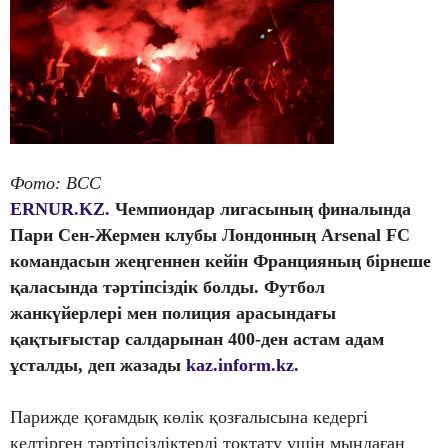
Фото: BCC
ERNUR.KZ.
Чемпиондар лигасының финалында
Пари Сен-Жермен клубы Лондонның Arsenal FC
командасын жеңгеннен кейін Францияның бірнеше
қаласында тәртіпсіздік болды. Футбол
жанкүйерлері мен полиция арасындағы
қақтығыстар салдарынан 400-ден астам адам
ұсталды, деп жазады
kaz.inform.kz
.
Парижде қоғамдық көлік қозғалысына кедергі
келтірген тәртіпсіздіктерді тоқтату үшін мыңдаған