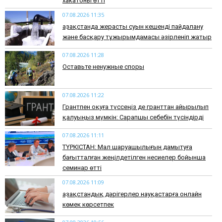
хакатоны өтті
07.08.2026 11:35
Қазақстанда жерасты суын кешенді пайдалану
және басқару тұжырымдамасы әзірленіп жатыр
07.08.2026 11:28
Оставьте ненужные споры
07.08.2026 11:22
Грантпен оқуға түссеңіз де гранттан айырылып
қалуыңыз мүмкін: Сарапшы себебін түсіндірді
07.08.2026 11:11
ТҮРКІСТАН: Мал шаруашылығын дамытуға
бағытталған жеңілдетілген несиелер бойынша
семинар өтті
07.08.2026 11:09
Қазақстандық дәрігерлер науқастарға онлайн
көмек көрсетпек