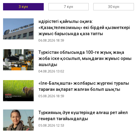
3 күн
7 күн
30 күн
Өндірістегі қайғылы оқиға:
«Қазақтелекомның» екі бірдей қызметкері
жұмыс барысында қаза тапты
06.08.2026 18:59
Түркістан облысында 100-ге жуық жаңа
жоба іске қосылып, мыңдаған жұмыс орны
ашылды
04.08.2026 13:02
«Іле-Балқашта» жолбарыс жүргені туралы
тараған ақпарат жалған болып шықты
05.08.2026 18:59
Түркияның Әуе күштерінде алғаш рет әйел
генерал тағайындалды
05.08.2026 12:53