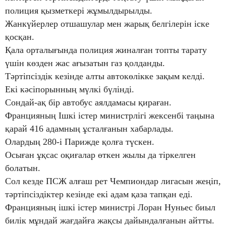
полиция қызметкері жұмылдырылды.
Жанкүйерлер отшашулар мен жарық белгілерін іске
қосқан.
Қала орталығында полиция жиналған топты тарату
үшін көзден жас ағызатын газ қолданды.
Тәртіпсіздік кезінде алты автокөлікке зақым келді.
Екі кәсіпорынның мүлкі бүлінді.
Сондай-ақ бір автобус аялдамасы қираған.
Францияның Ішкі істер министрлігі жексенбі таңына
қарай 416 адамның ұсталғанын хабарлады.
Олардың 280-і Парижде қолға түскен.
Осыған ұқсас оқиғалар өткен жылы да тіркелген
болатын.
Сол кезде ПСЖ алғаш рет Чемпиондар лигасын жеңіп,
тәртіпсіздіктер кезінде екі адам қаза тапқан еді.
Францияның ішкі істер министрі Лоран Нуньес биыл
билік мұндай жағдайға жақсы дайындалғанын айтты.