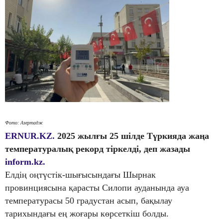
Фото: Азертадж
ERNUR.KZ.
2025 жылғы 25 шілде Түркияда жаңа
температуралық рекорд тіркелді, деп жазады
inform.kz.
Елдің оңтүстік-шығысындағы Шырнак
провинциясына қарасты Силопи ауданында ауа
температурасы 50 градустан асып, бақылау
тарихындағы ең жоғары көрсеткіш болды.