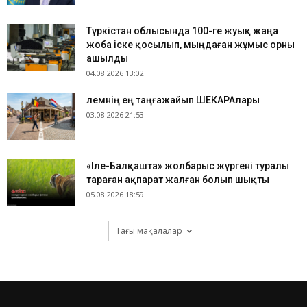
Түркістан облысында 100-ге жуық жаңа
жоба іске қосылып, мыңдаған жұмыс орны
ашылды
04.08.2026 13:02
​Әлемнің ең таңғажайып ШЕКАРАлары
03.08.2026 21:53
«Іле-Балқашта» жолбарыс жүргені туралы
тараған ақпарат жалған болып шықты
05.08.2026 18:59
Тағы мақалалар