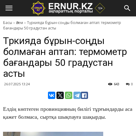
Басы
Әлем
​Түркияда бұрын-соңды болмаған аптап: термометр
бағандары 50 градустан асты
​Түркияда бұрын-соңды
болмаған аптап: термометр
бағандары 50 градустан
асты
26.07.2025 13:24
643
0
Елдің көптеген провинцияның билігі тұрғындарды аса
қажет болмаса, сыртқа шықпауға шақырды.