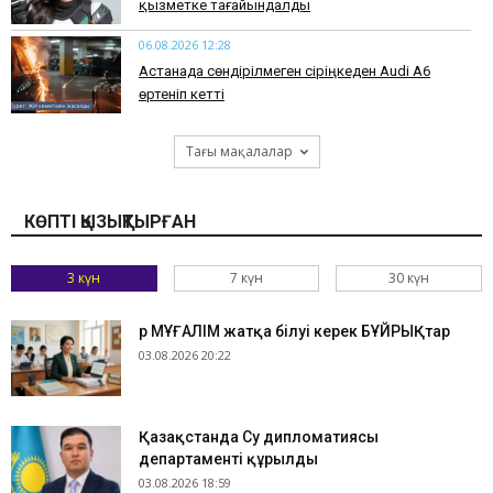
қызметке тағайындалды
06.08.2026 12:28
Астанада сөндірілмеген сіріңкеден Audi A6
өртеніп кетті
Тағы мақалалар
КӨПТІ ҚЫЗЫҚТЫРҒАН
3 күн
7 күн
30 күн
Әр МҰҒАЛІМ жатқа білуі керек БҰЙРЫҚтар
03.08.2026 20:22
Қазақстанда Су дипломатиясы
департаменті құрылды
03.08.2026 18:59