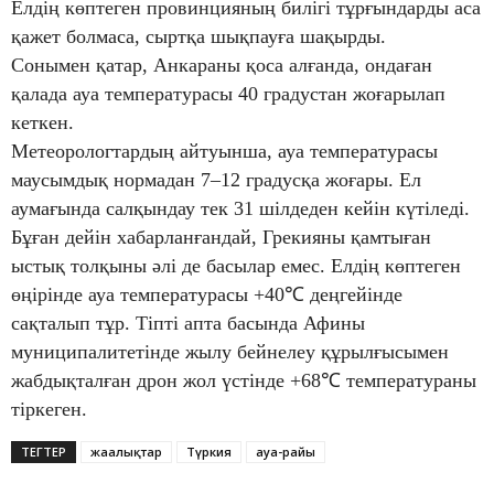
Елдің көптеген провинцияның билігі тұрғындарды аса
қажет болмаса, сыртқа шықпауға шақырды.
Сонымен қатар, Анкараны қоса алғанда, ондаған
қалада ауа температурасы 40 градустан жоғарылап
кеткен.
Метеорологтардың айтуынша, ауа температурасы
маусымдық нормадан 7–12 градусқа жоғары. Ел
аумағында салқындау тек 31 шілдеден кейін күтіледі.
Бұған дейін хабарланғандай, Грекияны қамтыған
ыстық толқыны әлі де басылар емес. Елдің көптеген
өңірінде ауа температурасы +40℃ деңгейінде
сақталып тұр. Тіпті апта басында Афины
муниципалитетінде жылу бейнелеу құрылғысымен
жабдықталған дрон жол үстінде +68℃ температураны
тіркеген.
ТЕГТЕР
жаңалықтар
Түркия
ауа-райы