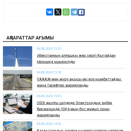
АҚПАРАТТАР АҒЫМЫ
06.08.2026 15:31
Өзбекстанның алғашқы жер серігі Қытайдан
ғарышқа ұшырылды
06.08.2026 15:18
ҮАААЖ-мен жүру ақысы екі есе қымбаттайды:
жаңа тарифтер жарияланды
06.08.2026 15:05
2026 жылғы шілдеде Электрондық еңбек
биржасында 104,6 мың бос жұмыс орны
жарияланды
06.08.2026 14:52
Қазақстандық әскери қызметшілерге шетелде