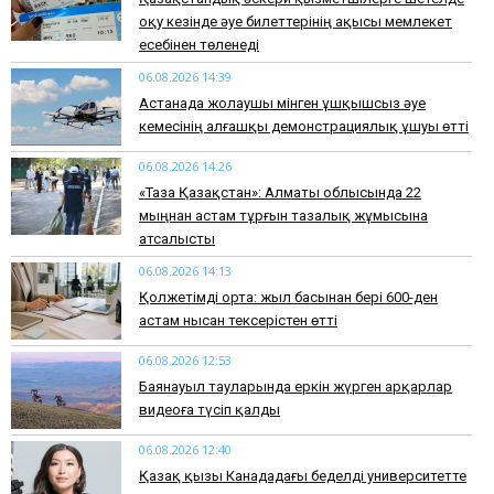
оқу кезінде әуе билеттерінің ақысы мемлекет
есебінен төленеді
06.08.2026 14:39
Астанада жолаушы мінген ұшқышсыз әуе
кемесінің алғашқы демонстрациялық ұшуы өтті
06.08.2026 14:26
«Таза Қазақстан»: Алматы облысында 22
мыңнан астам тұрғын тазалық жұмысына
атсалысты
06.08.2026 14:13
Қолжетімді орта: жыл басынан бері 600-ден
астам нысан тексерістен өтті
06.08.2026 12:53
Баянауыл тауларында еркін жүрген арқарлар
видеоға түсіп қалды
06.08.2026 12:40
Қазақ қызы Канададағы беделді университетте