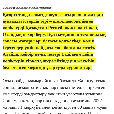
иллюстрациялық фото: ашық дереккөзден
Қазіргі таңда елімізде жүзеге асырылып жатқан
ауқымды істердің бірі – шетелден әкелінген
көліктерді Қазақстан Республикасына тіркеп,
Отандық нөмір беру. Бұл науқанның техникалық
сапасы жоғары әрі бағасы қолжетімді көлік
іздегендер үшін пайдасы мол болғаны сөзсіз.
Алайда, кейбір көлік иелері 1 шілдеге дейін
көліктерін тіркеп үлгермейтіндерін жеткізіп,
белгіленген мерзімді ұзартуды сұрап отыр.
Осы орайда, мамыр айының басында Жалпыұлттық
социал-демократиялық партиясы шетелде тіркелген
көліктерді заңдастыру уақытын ұзартуды ұсынған.
Сонымен қатар, партия өкілдері ел аумағына 2022
жылдың 1 қыркүйегінен кейін кірген 80 мыңға жуық
көліктің тағдыры жайында да сөз қозғады. Одан