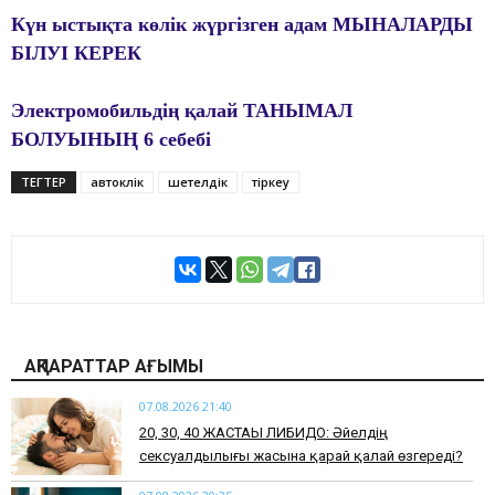
Күн ыстықта көлік жүргізген адам МЫНАЛАРДЫ
БІЛУІ КЕРЕК
Электромобильдің қалай ТАНЫМАЛ
БОЛУЫНЫҢ 6 себебі
ТЕГТЕР
автокөлік
шетелдік
тіркеу
АҚПАРАТТАР АҒЫМЫ
07.08.2026 21:40
​20, 30, 40 ЖАСТАҒЫ ЛИБИДО: Әйелдің
сексуалдылығы жасына қарай қалай өзгереді?