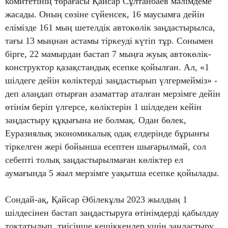
комитетінің төрағасы Қайсар Сұлтанбаев мәлімдеме
жасады. Оның сөзіне сүйенсек, 16 маусымға дейін
елімізде 161 мың шетелдік автокөлік заңдастырылса,
тағы 13 мыңнан астамы тіркеуді күтіп тұр. Сонымен
бірге, 22 мамырдан бастап 7 мыңға жуық автокөлік-
конструктор қазақстандық есепке қойылған. Ал, «1
шілдеге дейін көліктерді заңдастырып үлгермейміз» -
деп алаңдап отырған азаматтар аталған мерзімге дейін
өтінім беріп үлгерсе, көліктерін 1 шілдеден кейін
заңдастыру құқығына ие болмақ. Одан бөлек,
Еуразиялық экономикалық одақ елдерінде бұрынғы
тіркелген жері бойынша есептен шығарылмай, сол
себепті толық заңдастырылмаған көліктер ел
аумағында 5 жыл мерзімге уақытша есепке қойылады.
Сондай-ақ, Қайсар Әбілекұлы 2023 жылдың 1
шілдесінен бастап заңдастыруға өтінімдерді қабылдау
тоқтатылып, тиісінше кешіккендер үшін заңдастыру