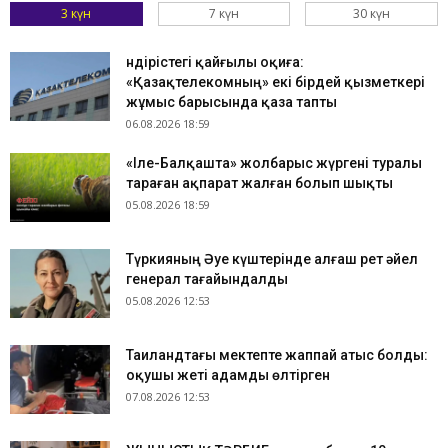
3 күн
7 күн
30 күн
Өндірістегі қайғылы оқиға:
«Қазақтелекомның» екі бірдей қызметкері
жұмыс барысында қаза тапты
06.08.2026 18:59
«Іле-Балқашта» жолбарыс жүргені туралы
тараған ақпарат жалған болып шықты
05.08.2026 18:59
Түркияның Әуе күштерінде алғаш рет әйел
генерал тағайындалды
05.08.2026 12:53
Таиландтағы мектепте жаппай атыс болды:
оқушы жеті адамды өлтірген
07.08.2026 12:53