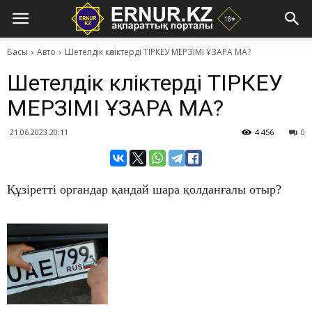
Басы
Авто
Шетелдік көліктерді ТІРКЕУ МЕРЗІМІ ҰЗАРА МА?
Шетелдік көліктерді ТІРКЕУ
МЕРЗІМІ ҰЗАРА МА?
21.06.2023 20:11
4 456
0
Құзіретті органдар қандай шара қолданғалы отыр?