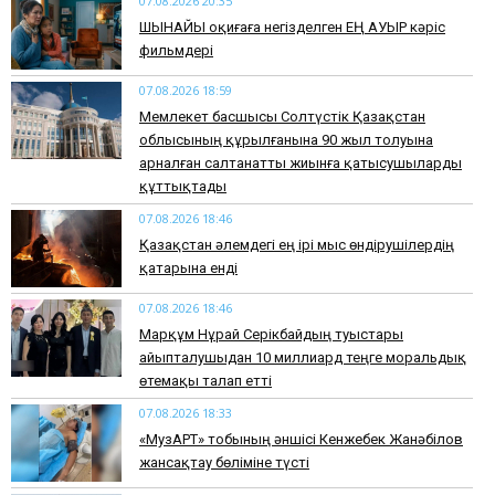
07.08.2026 20:35
​ШЫНАЙЫ оқиғаға негізделген ЕҢ АУЫР кәріс
фильмдері
07.08.2026 18:59
Мемлекет басшысы Солтүстік Қазақстан
облысының құрылғанына 90 жыл толуына
арналған салтанатты жиынға қатысушыларды
құттықтады
07.08.2026 18:46
Қазақстан әлемдегі ең ірі мыс өндірушілердің
қатарына енді
07.08.2026 18:46
Марқұм Нұрай Серікбайдың туыстары
айыпталушыдан 10 миллиард теңге моральдық
өтемақы талап етті
07.08.2026 18:33
«МузАРТ» тобының әншісі Кенжебек Жанәбілов
жансақтау бөліміне түсті