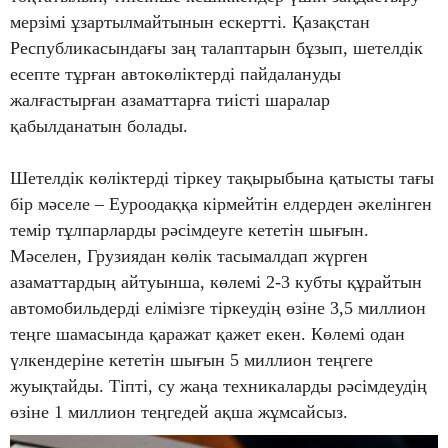
мерзімі ұзартылмайтынын ескертті. Қазақстан
Республикасындағы заң талаптарын бұзып, шетелдік
есепте тұрған автокөліктерді пайдалануды
жалғастырған азаматтарға тиісті шаралар
қабылданатын болады.
Шетелдік көліктерді тіркеу тақырыбына қатысты тағы
бір мәселе – Еуроодаққа кірмейтін елдерден әкелінген
темір тұлпарларды рәсімдеуге кететін шығын.
Мәселен, Грузиядан көлік тасымалдап жүрген
азаматтардың айтуынша, көлемі 2-3 кубты құрайтын
автомобильдерді елімізге тіркеудің өзіне 3,5 миллион
теңге шамасында қаражат қажет екен. Көлемі одан
үлкендеріне кететін шығын 5 миллион теңгеге
жуықтайды. Тіпті, су жаңа техникаларды рәсімдеудің
өзіне 1 миллион теңгедей ақша жұмсайсыз.