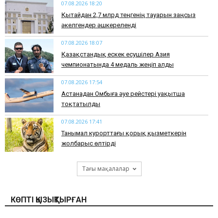
07.08.2026 18:20
Қытайдан 2,7 млрд теңгенің тауарын заңсыз
әкелгендер әшкереленді
07.08.2026 18:07
Қазақстандық ескек есушілер Азия
чемпионатында 4 медаль жеңіп алды
07.08.2026 17:54
Астанадан Омбыға әуе рейстері уақытша
тоқтатылды
07.08.2026 17:41
​Танымал курорттағы қорық қызметкерін
жолбарыс өлтірді
Тағы мақалалар
КӨПТІ ҚЫЗЫҚТЫРҒАН