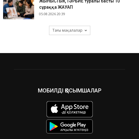
ЖЫНЫСТЫҚ ТӘРБИЕ туралы басты 10
сұраққа ЖАУАП
05.08.2026 20:39
Тағы мақалалар
МОБИЛДІ ҚОСЫМШАЛАР