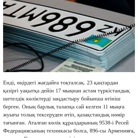
Енді, өңірдегі жағдайға тоқталсақ. 23 қаңтардан
қазіргі уақытқа дейін 17 мыңнан астам түркістандық
шетелдік көліктерді заңдастыру бойынша өтініш
берген. Оның барлық талапқа сай келген 11 мыңға
жуығы толық тексеруден өтіп, қазақстандық нөмір
тағынған. Аталған көлік құралдарының 9538-і Ресей
Федерациясының техникасы болса, 896-сы Арменияға,