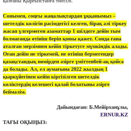
қалғаны Қырғызстанға тиесілі.
Сонымен, соңғы жаңалықтардан ұққанымыз –
шетелдік көлігін рәсімдегісі келген, бірақ әлі тіркеу
жасап үлгермеген азаматтар 1 шілдеге дейін тым
болмағанда өтініш беріп қоюы қажет. Сонда ғана
аталған мерзімнен кейін тіркетуге мүмкіндік алады.
Оған дейін не тіркемей, не өтініш бермегендер
қазақстандық нөмірден әзірге үміттенбей-ақ қойса
да болады. Ал, ел аумағына 2022 жылдың 1
қыркүйегінен кейін кіргізілген шетелдік
көліктердің келешегі қалай болатыны әзірге
беймәлім.
Дайындаған: Б.Мейірханұлы,
ERNUR.KZ
ТАҒЫ ОҚЫҢЫЗ: