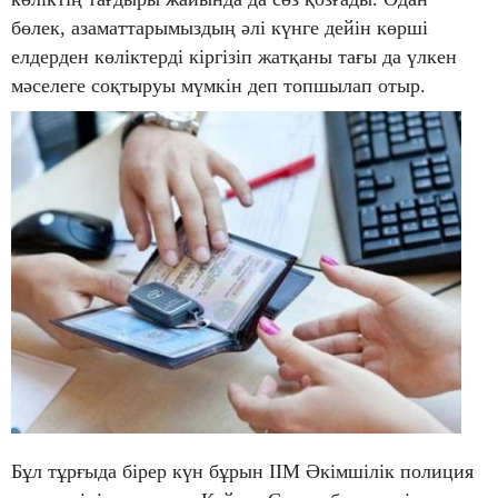
бөлек, азаматтарымыздың әлі күнге дейін көрші
елдерден көліктерді кіргізіп жатқаны тағы да үлкен
мәселеге соқтыруы мүмкін деп топшылап отыр.
Бұл тұрғыда бірер күн бұрын ІІМ Әкімшілік полиция