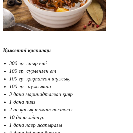
Қажетті қоспалар:
300 гр. сиыр еті
100 гр. сүрленген ет
100 гр. қақталған шұжық
100 гр. шұжықша
3 дана маринадталған қияр
1 дана пияз
2 ас қасық томат пастасы
10 дана зәйтүн
1 дана лавр жапырағы
5 дана ірі қара бұрыш