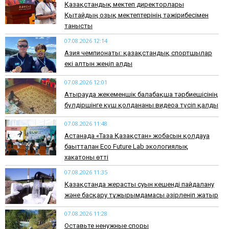
Қазақстандық мектеп директорлары
Қытайдың озық мектептерінің тәжірибесімен
танысты
07.08.2026 12:14
Азия чемпионаты: қазақстандық спортшылар
екі алтын жеңіп алды
07.08.2026 12:01
Атырауда жекеменшік балабақша тәрбиешісінің
бүлдіршінге күш қолданғаны видеоға түсіп қалды
07.08.2026 11:48
Астанада «Таза Қазақстан» жобасын қолдауға
бағытталған Eco Future Lab экологиялық
хакатоны өтті
07.08.2026 11:35
Қазақстанда жерасты суын кешенді пайдалану
және басқару тұжырымдамасы әзірленіп жатыр
07.08.2026 11:28
Оставьте ненужные споры