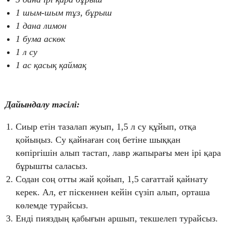
1 шым-шым тұз, бұрыш
1 дана лимон
1 бума аскөк
1 л су
1 ас қасық қаймақ
Дайындалу тәсілі:
Сиыр етін тазалап жуып, 1,5 л су құйып, отқа
қойыңыз. Су қайнаған соң бетіне шыққан
көпіргішін алып тастап, лавр жапырағы мен ірі қара
бұрышты саласыз.
Содан соң отты жай қойып, 1,5 сағаттай қайнату
керек. Ал, ет піскеннен кейін сүзіп алып, орташа
көлемде турайсыз.
Енді пияздың қабығын аршып, текшелеп турайсыз.