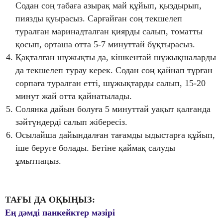
Содан соң табаға азырақ май құйып, қыздырып,
пиязды қуырасыз. Сарғайған соң текшелеп
туралған маринадталған қиярды салып, томатты
қосып, орташа отта 5-7 минуттай бұқтырасыз.
Қақталған шұжықты да, кішкентай шұжықшаларды
да текшелеп турау керек. Содан соң қайнап тұрған
сорпаға туралған етті, шұжықтарды салып, 15-20
минут жай отта қайнатылады.
Солянка дайын болуға 5 минуттай уақыт қалғанда
зәйтүндерді салып жібересіз.
Осылайша дайындалған тағамды ыдыстарға құйып,
іше беруге болады. Бетіне қаймақ салуды
ұмытпаңыз.
ТАҒЫ ДА ОҚЫҢЫЗ:
Ең дәмді панкейктер мәзірі