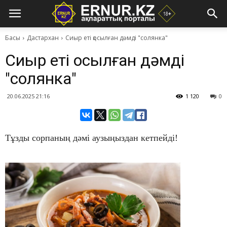
Басы
Дастархан
​Сиыр еті қосылған дәмді "солянка"
​Сиыр еті қосылған дәмді
"солянка"
20.06.2025 21:16
1 120
0
Тұзды сорпаның дәмі аузыңыздан кетпейді!