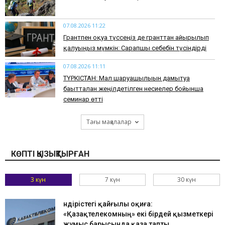
07.08.2026 11:22
Грантпен оқуға түссеңіз де гранттан айырылып
қалуыңыз мүмкін: Сарапшы себебін түсіндірді
07.08.2026 11:11
ТҮРКІСТАН: Мал шаруашылығын дамытуға
бағытталған жеңілдетілген несиелер бойынша
семинар өтті
Тағы мақалалар
КӨПТІ ҚЫЗЫҚТЫРҒАН
3 күн
7 күн
30 күн
Өндірістегі қайғылы оқиға:
«Қазақтелекомның» екі бірдей қызметкері
жұмыс барысында қаза тапты