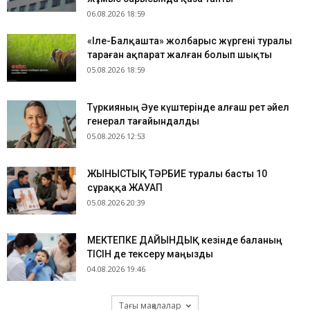
06.08.2026 18:59
«Іле-Балқашта» жолбарыс жүргені туралы
тараған ақпарат жалған болып шықты
05.08.2026 18:59
Түркияның Әуе күштерінде алғаш рет әйел
генерал тағайындалды
05.08.2026 12:53
ЖЫНЫСТЫҚ ТӘРБИЕ туралы басты 10
сұраққа ЖАУАП
05.08.2026 20:39
МЕКТЕПКЕ ДАЙЫНДЫҚ кезінде баланың
ТІСІН де тексеру маңызды
04.08.2026 19:46
Тағы мақалалар