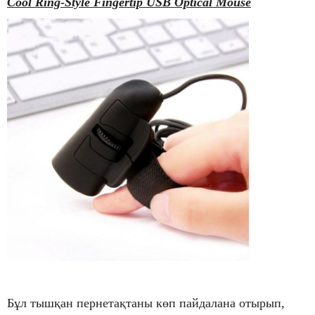
Cool Ring-Style Fingertip USB Optical Mouse
Бұл тышқан пернетақтаны көп пайдалана отырып,