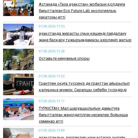
Астанада «Таза Қазақстан» жобасын қолдауға
бағытталған Eco Future Lab экологиялық
хакатоны өтті
07.08.2026 11:35
Қазақстанда жерасты суын кешенді пайдалану
және басқару тұжырымдамасы әзірленіп жатыр
07.08.2026 11:28
Оставьте ненужные споры
07.08.2026 11:22
Грантпен оқуға түссеңіз де гранттан айырылып
қалуыңыз мүмкін: Сарапшы себебін түсіндірді
07.08.2026 11:11
ТҮРКІСТАН: Мал шаруашылығын дамытуға
бағытталған жеңілдетілген несиелер бойынша
семинар өтті
07.08.2026 11:09
Қазақстандық дәрігерлер науқастарға онлайн