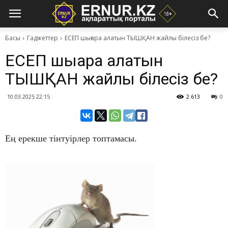
Басы
Гаджеттер
ЕСЕП шығара алатын ТЫШҚАН жайлы білесіз бе?
ЕСЕП шығара алатын
ТЫШҚАН жайлы білесіз бе?
10.03.2025 22:15
2 613
0
Ең ерекше тінтуірлер топтамасы.