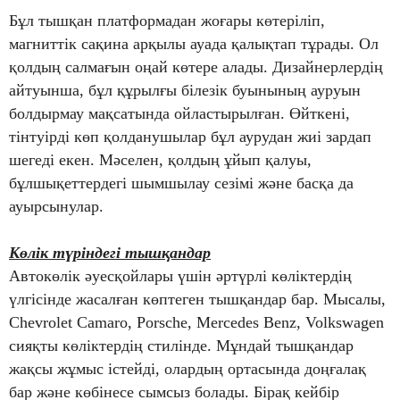
Бұл тышқан платформадан жоғары көтеріліп,
магниттік сақина арқылы ауада қалықтап тұрады. Ол
қолдың салмағын оңай көтере алады. Дизайнерлердің
айтуынша, бұл құрылғы білезік буынының ауруын
болдырмау мақсатында ойластырылған. Өйткені,
тінтуірді көп қолданушылар бұл аурудан жиі зардап
шегеді екен. Мәселен, қолдың ұйып қалуы,
бұлшықеттердегі шымшылау сезімі және басқа да
ауырсынулар.
Көлік түріндегі тышқандар
Автокөлік әуесқойлары үшін әртүрлі көліктердің
үлгісінде жасалған көптеген тышқандар бар. Мысалы,
Chevrolet Camaro, Porsche, Mercedes Benz, Volkswagen
сияқты көліктердің стилінде. Мұндай тышқандар
жақсы жұмыс істейді, олардың ортасында доңғалақ
бар және көбінесе сымсыз болады. Бірақ кейбір