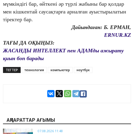
мүмкіндігі бар, өйткені әр түрлі жабыны бар қолдар
мен кішкентай саусақтарға арналған ауыстырылатын
тіректер бар.
Дайындаған: Б. ЕРМАН,
ERNUR.KZ
ТАҒЫ ДА ОҚЫҢЫЗ:
ЖАСАНДЫ ИНТЕЛЛЕКТ пен АДАМды ажырату
қиын боп барады
ТЕГТЕР
технология
компьютер
ноутбук
АҚПАРАТТАР АҒЫМЫ
07.08.2026 11:48