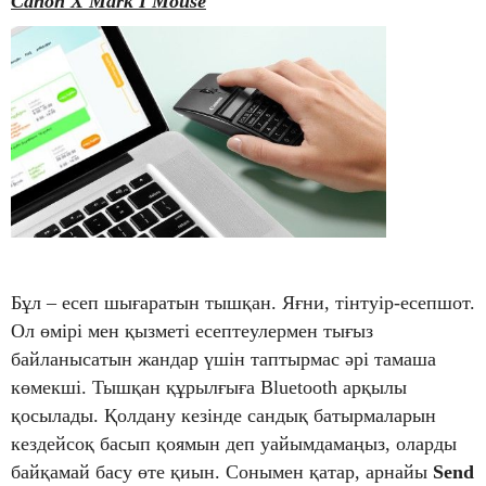
Canon X Mark I Mouse
Бұл – есеп шығаратын тышқан. Яғни, тінтуір-есепшот.
Ол өмірі мен қызметі есептеулермен тығыз
байланысатын жандар үшін таптырмас әрі тамаша
көмекші. Тышқан құрылғыға Bluetooth арқылы
қосылады. Қолдану кезінде сандық батырмаларын
кездейсоқ басып қоямын деп уайымдамаңыз, оларды
байқамай басу өте қиын. Сонымен қатар, арнайы
Send