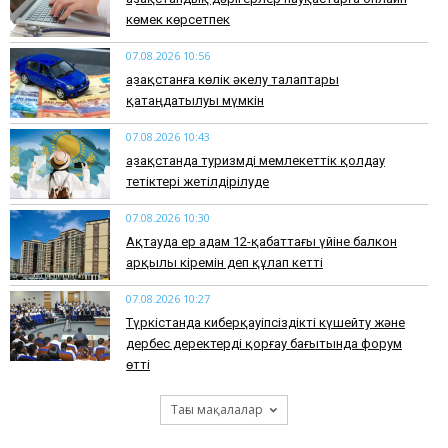
көмек көрсетпек
07.08.2026 10:56
Қазақстанға көлік әкелу талаптары
қатаңдатылуы мүмкін
07.08.2026 10:43
Қазақстанда туризмді мемлекеттік қолдау
тетіктері жетілдірілуде
07.08.2026 10:30
Ақтауда ер адам 12-қабаттағы үйіне балкон
арқылы кіремін деп құлап кетті
07.08.2026 10:27
Түркістанда киберқауіпсіздікті күшейту және
дербес деректерді қорғау бағытында форум
өтті
Тағы мақалалар