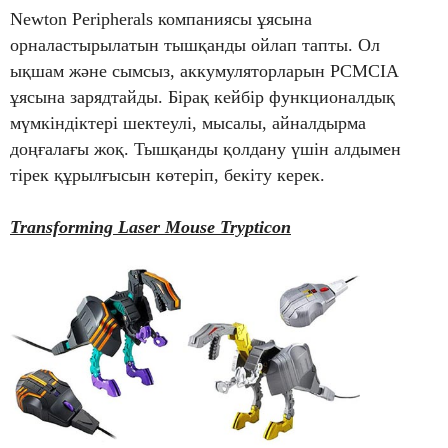
Newton Peripherals компаниясы ұясына
орналастырылатын тышқанды ойлап тапты. Ол
ықшам және сымсыз, аккумуляторларын PCMCIA
ұясына зарядтайды. Бірақ кейбір функционалдық
мүмкіндіктері шектеулі, мысалы, айналдырма
доңғалағы жоқ. Тышқанды қолдану үшін алдымен
тірек құрылғысын көтеріп, бекіту керек.
Transforming Laser Mouse Trypticon