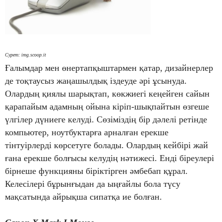
Сурет: img.scoop.it
Ғалымдар мен өнертапқыштармен қатар, дизайнерлер
де тоқтаусыз жаңашылдық іздеуде әрі ұсынуда.
Олардың қиялы шарықтап, көкжиегі кеңейген сайын
қарапайым адамның ойына кіріп-шықпайтын өзгеше
үлгілер дүниеге келуді. Сөзіміздің бір дәлелі ретінде
компьютер, ноутбуктарға арналған ерекше
тінтуірлерді көрсетуге болады. Олардың кейбірі жай
ғана ерекше болғысы келудің нәтижесі. Енді біреулері
бірнеше функцияны біріктірген әмбебап құрал.
Келесілері бұрынғыдан да ыңғайлы бола түсу
мақсатында айрықша сипатқа ие болған.