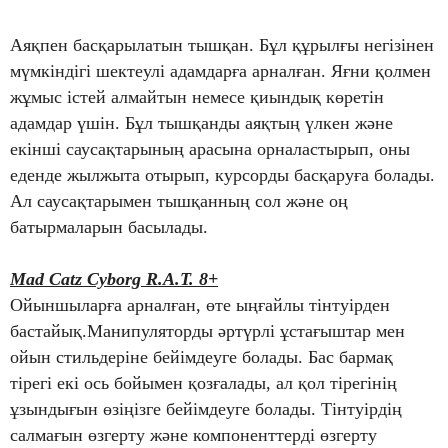
Аяқпен басқарылатын тышқан. Бұл құрылғы негізінен
мүмкіндігі шектеулі адамдарға арналған. Яғни қолмен
жұмыс істей алмайтын немесе қиындық көретін
адамдар үшін. Бұл тышқанды аяқтың үлкен және
екінші саусақтарының арасына орналастырып, оны
еденде жылжыта отырып, курсорды басқаруға болады.
Ал саусақтарымен тышқанның сол және оң
батырмаларын басылады.
Mad Catz Cyborg R.A.T. 8+
Ойыншыларға арналған, өте ыңғайлы тінтуірден
бастайық.Манипуляторды әртүрлі ұстағыштар мен
ойын стильдеріне бейімдеуге болады. Бас бармақ
тірегі екі ось бойымен қозғалады, ал қол тірегінің
ұзындығын өзіңізге бейімдеуге болады. Тінтуірдің
салмағын өзгерту және компоненттерді өзгерту