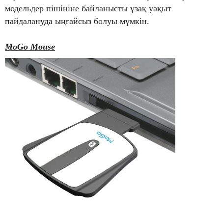
модельдер пішініне байланысты ұзақ уақыт
пайдалануда ыңғайсыз болуы мүмкін.
MoGo Mouse