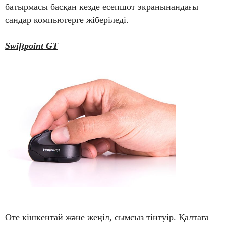
батырмасы басқан кезде есепшот экранынандағы
сандар компьютерге жіберіледі.
Swiftpoint GT
Өте кішкентай және жеңіл, сымсыз тінтуір. Қалтаға