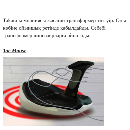
Takara компаниясы жасаған трансформер тінтуір. Оны
көбіне ойыншық ретінде қабылдайды. Себебі
трансформер динозаврларға айналады.
Toe Mouse