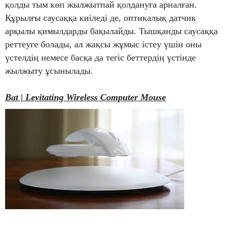
қолды тым көп жылжытпай қолдануға арналған.
Құрылғы саусаққа киіледі де, оптикалық датчик
арқылы қимылдарды бақылайды. Тышқанды саусаққа
реттеуге болады, ал жақсы жұмыс істеу үшін оны
үстелдің немесе басқа да тегіс беттердің үстінде
жылжыту ұсынылады.
Bat | Levitating Wireless Computer Mouse