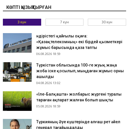
КӨПТІ ҚЫЗЫҚТЫРҒАН
3 күн
7 күн
30 күн
Өндірістегі қайғылы оқиға:
«Қазақтелекомның» екі бірдей қызметкері
жұмыс барысында қаза тапты
06.08.2026 18:59
Түркістан облысында 100-ге жуық жаңа
жоба іске қосылып, мыңдаған жұмыс орны
ашылды
04.08.2026 13:02
«Іле-Балқашта» жолбарыс жүргені туралы
тараған ақпарат жалған болып шықты
05.08.2026 18:59
Түркияның Әуе күштерінде алғаш рет әйел
генерал тағайындалды