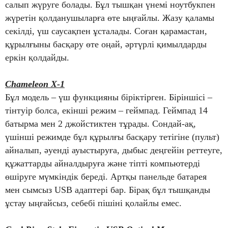
салып жүруге болады. Бұл тышқан үнемі ноутбукпен
жүретін қолданушыларға өте ыңғайлы. Жазу қаламы
секілді, үш саусақпен ұсталады. Соған қарамастан,
құрылғыны басқару өте оңай, әртүрлі қимылдарды
еркін қолдайды.
Chameleon X-1
Бұл модель – үш функцияны біріктірген. Біріншісі –
тінтуір болса, екінші режим – геймпад. Геймпад 14
батырма мен 2 джойстиктен тұрады. Сондай-ақ,
үшінші режимде бұл құрылғы басқару тетігіне (пульт)
айналып, әуенді ауыстыруға, дыбыс деңгейін реттеуге,
құжаттарды айналдыруға және тіпті компьютерді
өшіруге мүмкіндік береді. Артқы панельде батарея
мен сымсыз USB адаптері бар. Бірақ бұл тышқанды
ұстау ыңғайсыз, себебі пішіні қолайлы емес.