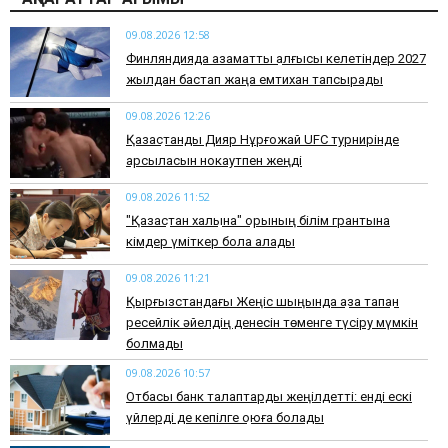
09.08.2026 12:58
Финляндияда азаматтық алғысы келетіндер 2027
жылдан бастап жаңа емтихан тапсырады
09.08.2026 12:26
Қазақстандық Дияр Нұрғожай UFC турнирінде
қарсыласын нокаутпен жеңді
09.08.2026 11:52
"Қазақстан халқына" қорының білім грантына
кімдер үміткер бола алады
09.08.2026 11:21
Қырғызстандағы Жеңіс шыңында қаза тапқан
ресейлік әйелдің денесін төменге түсіру мүмкін
болмады
09.08.2026 10:57
Отбасы банк талаптарды жеңілдетті: енді ескі
үйлерді де кепілге қоюға болады