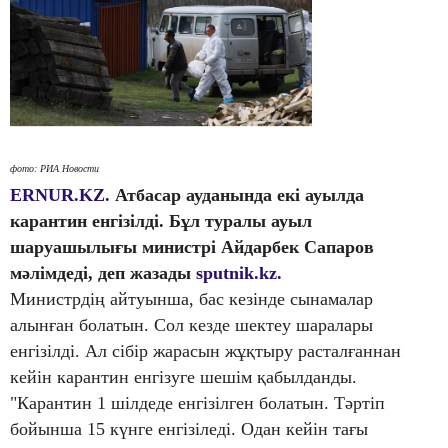
фото: РИА Новости
ERNUR.KZ.
Атбасар ауданында екі ауылда
карантин енгізілді. Бұл туралы ауыл
шаруашылығы министрі Айдарбек Сапаров
мәлімдеді, деп жазады
sputnik.kz.
Министрдің айтуынша, бас кезінде сынамалар
алынған болатын. Сол кезде шектеу шаралары
енгізілді. Ал сібір жарасын жұқтыру расталғаннан
кейін карантин енгізуге шешім қабылданды.
"Карантин 1 шілдеде енгізілген болатын. Тәртіп
бойынша 15 күнге енгізіледі. Одан кейін тағы