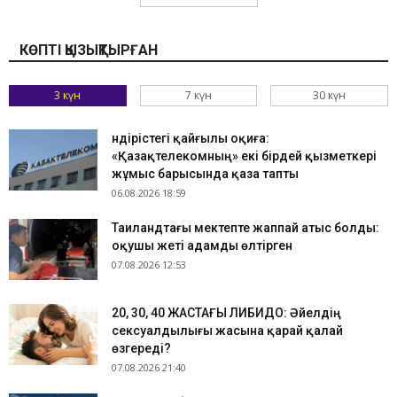
КӨПТІ ҚЫЗЫҚТЫРҒАН
3 күн
7 күн
30 күн
Өндірістегі қайғылы оқиға:
«Қазақтелекомның» екі бірдей қызметкері
жұмыс барысында қаза тапты
06.08.2026 18:59
Таиландтағы мектепте жаппай атыс болды:
оқушы жеті адамды өлтірген
07.08.2026 12:53
​20, 30, 40 ЖАСТАҒЫ ЛИБИДО: Әйелдің
сексуалдылығы жасына қарай қалай
өзгереді?
07.08.2026 21:40