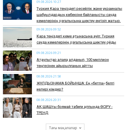
09.08.2026 10:27
Түркия Қара теңіздегі ресейлік және украиналық
шабуылдардың көбеюіне байланысты сауда
кемелерінің қозғалысына шектеу енгізіп жатыр.
09.08.2026 09:52
Қара теңіздегі кеме қатынасына қауіп: Түркия
сауда кемелерінің қозғалысына шектеу қойды
09.08.2026 09:21
Ақтаулықтар алаяққа алданып, 100 миллион
теңгесінен айырылғанын айтты
08.08.2026 21:58
ЖҰЛДЫЗНАМА БОЙЫНША: Ең «бетпақ» белгі
иелері кімдер?
08.08.2026 20:31
АҚ ШАШты боямай табиғи қалпында ӨСІРУ -
ТРЕНД
Тағы мақалалар