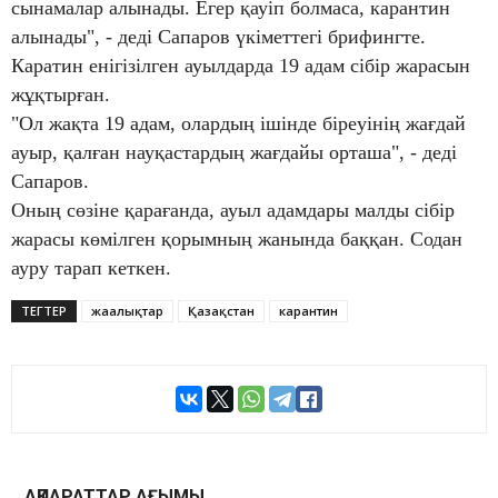
сынамалар алынады. Егер қауіп болмаса, карантин
алынады", - деді Сапаров үкіметтегі брифингте.
Каратин енігізілген ауылдарда 19 адам сібір жарасын
жұқтырған.
"Ол жақта 19 адам, олардың ішінде біреуінің жағдай
ауыр, қалған науқастардың жағдайы орташа", - деді
Сапаров.
Оның сөзіне қарағанда, ауыл адамдары малды сібір
жарасы көмілген қорымның жанында баққан. Содан
ауру тарап кеткен.
ТЕГТЕР
жаңалықтар
Қазақстан
карантин
АҚПАРАТТАР АҒЫМЫ