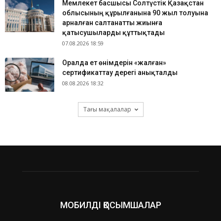
Мемлекет басшысы Солтүстік Қазақстан
облысының құрылғанына 90 жыл толуына
арналған салтанатты жиынға
қатысушыларды құттықтады
07.08.2026 18:59
Оралда ет өнімдерін «жалған»
сертификаттау дерегі анықталды
08.08.2026 18:32
Тағы мақалалар
МОБИЛДІ ҚОСЫМШАЛАР