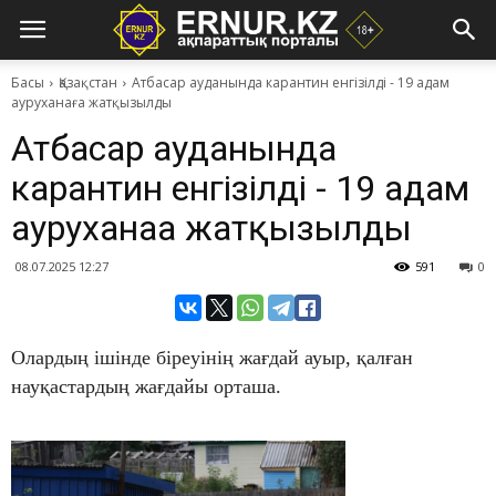
Басы
Қазақстан
Атбасар ауданында карантин енгізілді - 19 адам
ауруханаға жатқызылды
Атбасар ауданында
карантин енгізілді - 19 адам
ауруханаға жатқызылды
08.07.2025 12:27
591
0
Олардың ішінде біреуінің жағдай ауыр, қалған
науқастардың жағдайы орташа.