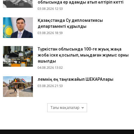
облысында ер адамды атып өлтіріп кетті
03.08.2026 12:53
Қазақстанда Су дипломатиясы
департаменті құрылды
03.08.2026 18:59
Түркістан облысында 100-ге жуық жаңа
жоба іске қосылып, мыңдаған жұмыс орны
ашылды
04.08.2026 13:02
​Әлемнің ең таңғажайып ШЕКАРАлары
03.08.2026 21:53
Тағы мақалалар