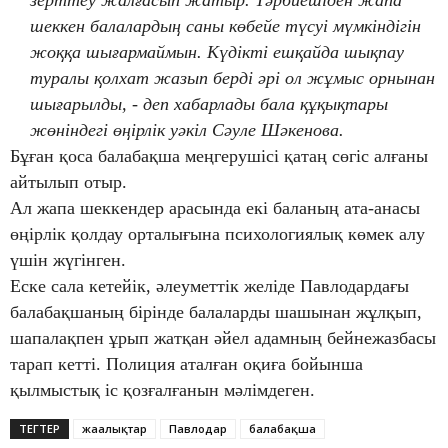
шеккен балалардың саны көбейе түсуі мүмкіндігін
жоққа шығармаймын. Күдікті ешқайда шықпау
туралы қолхат жазып берді әрі ол жұмыс орнынан
шығарылды, - деп хабарлады бала құқықтары
жөніндегі өңірлік уәкіл Сәуле Шәкенова.
Бұған қоса балабақша меңгерушісі қатаң сөгіс алғаны
айтылып отыр.
Ал жапа шеккендер арасында екі баланың ата-анасы
өңірлік қолдау орталығына психологиялық көмек алу
үшін жүгінген.
Еске сала кетейік, әлеуметтік желіде Павлодардағы
балабақшаның бірінде балаларды шашынан жұлқып,
шапалақпен ұрып жатқан әйел адамның бейнежазбасы
тарап кетті. Полиция аталған оқиға бойынша
қылмыстық іс қозғалғанын мәлімдеген.
ТЕГТЕР
жаңалықтар
Павлодар
балабақша