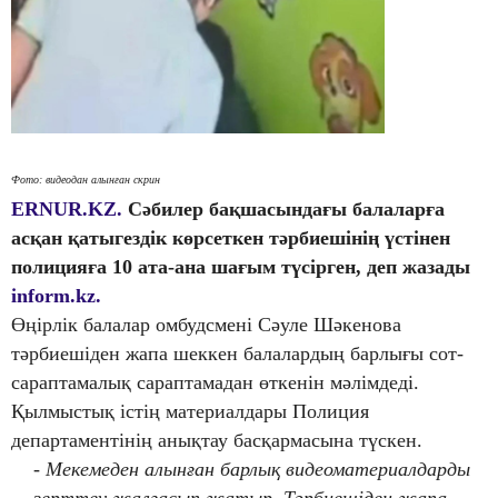
Фото: видеодан алынған скрин
ERNUR.KZ.
Сәбилер бақшасындағы балаларға
асқан қатыгездік көрсеткен тәрбиешінің үстінен
полицияға 10 ата-ана шағым түсірген, деп жазады
inform.kz.
Өңірлік балалар омбудсмені Сәуле Шәкенова
тәрбиешіден жапа шеккен балалардың барлығы сот-
сараптамалық сараптамадан өткенін мәлімдеді.
Қылмыстық істің материалдары Полиция
департаментінің анықтау басқармасына түскен.
- Мекемеден алынған барлық видеоматериалдарды
зерттеу жалғасып жатыр. Тәрбиешіден жапа