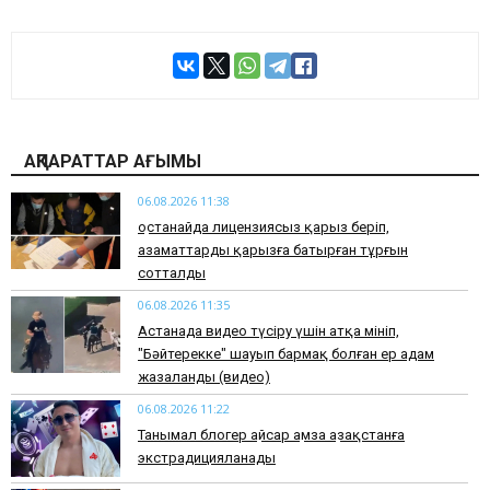
АҚПАРАТТАР АҒЫМЫ
06.08.2026 11:38
Қостанайда лицензиясыз қарыз беріп,
азаматтарды қарызға батырған тұрғын
сотталды
06.08.2026 11:35
Астанада видео түсіру үшін атқа мініп,
"Бәйтерекке" шауып бармақ болған ер адам
жазаланды (видео)
06.08.2026 11:22
Танымал блогер Қайсар Қамза Қазақстанға
экстрадицияланады