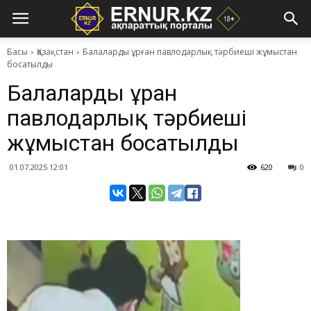
Басы
Қазақстан
​Балаларды ұрған павлодарлық тәрбиеші жұмыстан
босатылды
​Балаларды ұрған
павлодарлық тәрбиеші
жұмыстан босатылды
01.07.2025 12:01
620
0