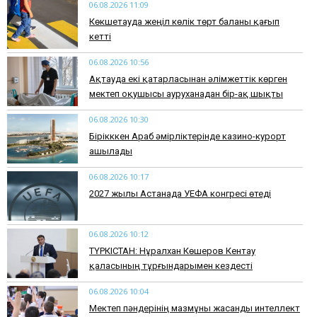
06.08.2026 11:09
Көкшетауда жеңіл көлік төрт баланы қағып
кетті
06.08.2026 10:56
Ақтауда екі қатарласынан әлімжеттік көрген
мектеп оқушысы ауруханадан бір-ақ шықты
06.08.2026 10:30
Бірікккен Араб әмірліктерінде казино-курорт
ашылады
06.08.2026 10:17
2027 жылы Астанада УЕФА конгресі өтеді
06.08.2026 10:12
ТҮРКІСТАН: Нұралхан Көшеров Кентау
қаласының тұрғындарымен кездесті
06.08.2026 10:04
Мектеп пәндерінің мазмұны жасанды интеллект