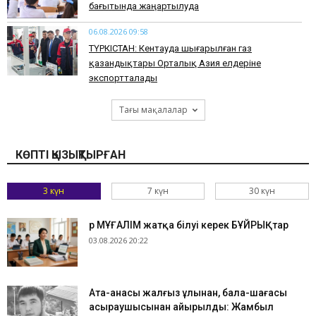
бағытында жаңартылуда
06.08.2026 09:58
ТҮРКІСТАН: Кентауда шығарылған газ
қазандықтары Орталық Азия елдеріне
экспортталады
Тағы мақалалар
КӨПТІ ҚЫЗЫҚТЫРҒАН
3 күн
7 күн
30 күн
Әр МҰҒАЛІМ жатқа білуі керек БҰЙРЫҚтар
03.08.2026 20:22
Ата-анасы жалғыз ұлынан, бала-шағасы
асыраушысынан айырылды: Жамбыл