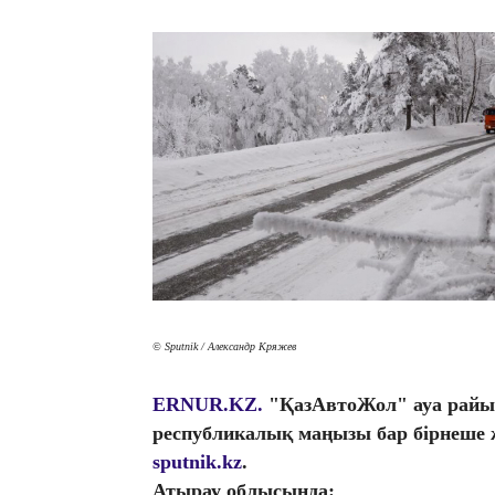
© Sputnik / Александр Кряжев
ERNUR.KZ.
"ҚазАвтоЖол" ауа райы
республикалық маңызы бар бірнеше 
sputnik.kz
.
Атырау облысында: