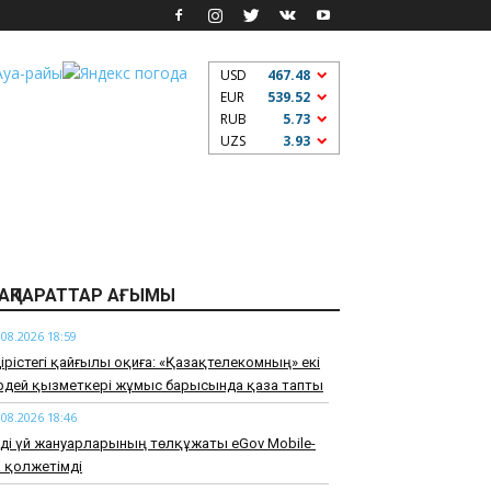
USD
467.48
EUR
539.52
RUB
5.73
UZS
3.93
АҚПАРАТТАР АҒЫМЫ
.08.2026 18:59
дірістегі қайғылы оқиға: «Қазақтелекомның» екі
ірдей қызметкері жұмыс барысында қаза тапты
.08.2026 18:46
ді үй жануарларының төлқұжаты eGov Mobile-
 қолжетімді