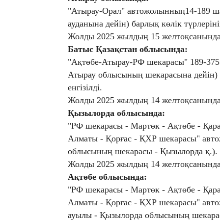
"Атырау-Орал" автожолынның14-189 
ауданына дейін) барлық көлік түрлеріні
Жолды 2025 жылдың 15 желтоқсанында 
Батыс Қазақстан облысында:
"Ақтөбе-Атырау-РФ шекарасы" 189-375
Атырау облысының шекарасына дейін) 
енгізілді.
Жолды 2025 жылдың 14 желтоқсанында 
Қызылорда облысында:
"РФ шекарасы - Мартөк - Ақтөбе - Қара
Алматы - Қорғас - ҚХР шекарасы" авт
облысының шекарасы - Қызылорда қ.).
Жолды 2025 жылдың 14 желтоқсанында 
Ақтөбе облысында:
"РФ шекарасы - Мартөк - Ақтөбе - Қара
Алматы - Қорғас - ҚХР шекарасы" ав
ауылы - Қызылорда облысының шекара