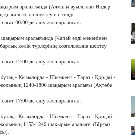
Т
шақырым аралығында (Алмалы ауылынан Индер
қа
ң қозғалысына шектеу енгізілді.
06
сағат 00:00-де ашу жоспарланған.
Қ
ф
 шақырым аралығында (Чапай елді мекенінен
06
барлық көлік түрлерінің қозғалысына шектеу
ТҮ
са
сағат 12:00-де ашу жоспарланған.
бұтақ - Қызылорда - Шымкент - Тараз - Қордай -
ожолының 1240-1806 шақырым аралығы (Ақтөбе
сағат 17:00-де ашу жоспарланған.
бұтақ - Қызылорда - Шымкент - Тараз - Қордай -
тожолының 1153-1240 шақырым аралығы (Ырғыз
сы).