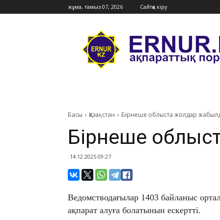
жұма, тамыз 07, 2026
Сайтқа кіру
Ernur
Press
Басы
Қазақстан
Бірнеше облыста жолдар жабыл
Бірнеше облыс
14.12.2025 09:27
Ведомстводағылар 1403 байланыс орта
ақпарат алуға болатынын ескертті.