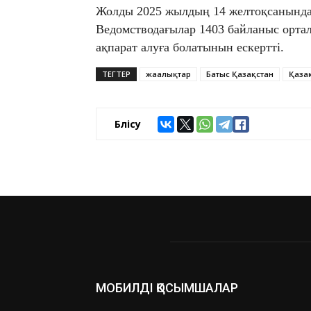
Жолды 2025 жылдың 14 желтоқсанында 
Ведомстводағылар 1403 байланыс орта
ақпарат алуға болатынын ескертті.
ТЕГТЕР
жаңалықтар
Батыс Қазақстан
Қаза
Бөлісу
МОБИЛДІ ҚОСЫМШАЛАР