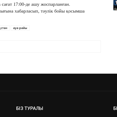
сағат 17:00-де ашу жоспарланған.
лығына хабарласып, тәулік бойы қосымша
қстан
ауа-райы
БІЗ ТУРАЛЫ
Б