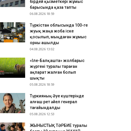
бірдей қызметкері жұмыс
ҮРКІСТАН: Нұралхан Көшеров тұрғынды жеке
барысында қаза тапты
былдап, мәселесін шешу жолын түсіндірді
06.08.2026 18:59
.08.2026 17:41
Түркістан облысында 100-ге
азақстан ұлттық құрамасының бұрынғы
жуық жаңа жоба іске
утболшысы қайтыс болды
қосылып, мыңдаған жұмыс
.08.2026 17:32
орны ашылды
РКІСТАН: Отырар ауданына келуші туристер
04.08.2026 13:02
ны көбейіп жатыр
«Іле-Балқашта» жолбарыс
жүргені туралы тараған
ақпарат жалған болып
шықты
05.08.2026 18:59
Түркияның Әуе күштерінде
алғаш рет әйел генерал
тағайындалды
05.08.2026 12:53
ЖЫНЫСТЫҚ ТӘРБИЕ туралы