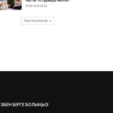
басты 10 сұраққа ЖАУАП
05.08.2026 20:39
Тағы мақалалар
ІЗБЕН БІРГЕ БОЛЫҢЫЗ