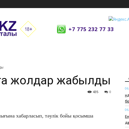
+7 775 232 77 33
ды
та жолдар жабылды
06
435
0
Өн
б
06
лығына хабарласып, тәулік бойы қосымша
Ен
да