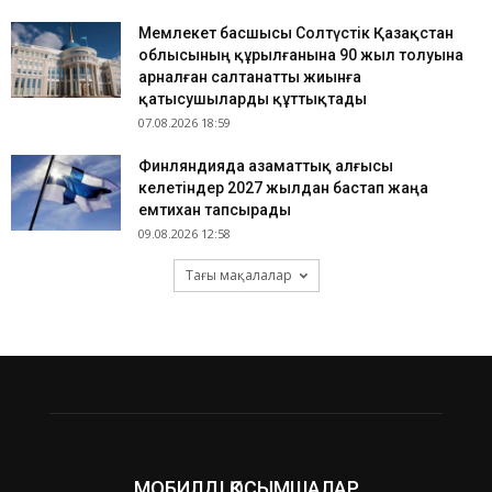
Мемлекет басшысы Солтүстік Қазақстан
облысының құрылғанына 90 жыл толуына
арналған салтанатты жиынға
қатысушыларды құттықтады
07.08.2026 18:59
Финляндияда азаматтық алғысы
келетіндер 2027 жылдан бастап жаңа
емтихан тапсырады
09.08.2026 12:58
Тағы мақалалар
МОБИЛДІ ҚОСЫМШАЛАР