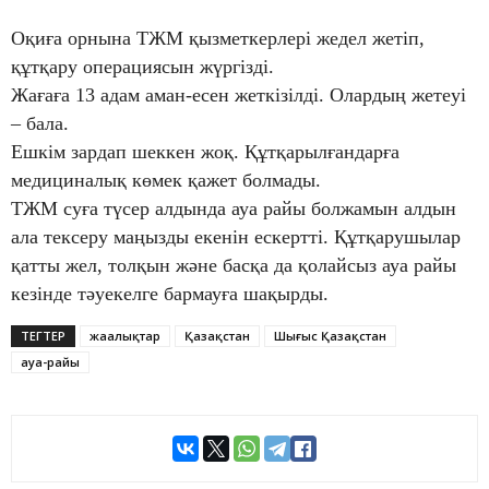
Оқиға орнына ТЖМ қызметкерлері жедел жетіп,
құтқару операциясын жүргізді.
Жағаға 13 адам аман-есен жеткізілді. Олардың жетеуі
– бала.
Ешкім зардап шеккен жоқ. Құтқарылғандарға
медициналық көмек қажет болмады.
ТЖМ суға түсер алдында ауа райы болжамын алдын
ала тексеру маңызды екенін ескертті. Құтқарушылар
қатты жел, толқын және басқа да қолайсыз ауа райы
кезінде тәуекелге бармауға шақырды.
ТЕГТЕР
жаңалықтар
Қазақстан
Шығыс Қазақстан
ауа-райы