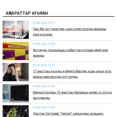
АҚПАРАТТАР АҒЫМЫ
09.08.2026 16:37
Тағы бір ел туристер үшін электронды визаны
іске қосады
09.08.2026 15:54
Ақтауда тоғызыншы қабаттан құлаған әйел көз
жұмды
09.08.2026 15:23
17 жастағы қызды күйеуге бергені үшін оның ата-
анасы мен молда сотталды
09.08.2026 14:52
Маңғыстаудағы 13 жастағы баланың өлімі: іс сотқа
жолданды
09.08.2026 14:28
Дастан Сәтпаев "Челси" сапындағы алғашқы