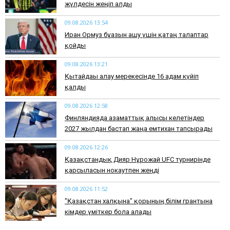
жүлдесін жеңіп алды
09.08.2026 13:54
Иран Ормуз бұғазын ашу үшін қатаң талаптар
қойды
09.08.2026 13:21
Қытайдағы алау мерекесінде 16 адам күйіп
қалды
09.08.2026 12:58
Финляндияда азаматтық алғысы келетіндер
2027 жылдан бастап жаңа емтихан тапсырады
09.08.2026 12:26
Қазақстандық Дияр Нұрғожай UFC турнирінде
қарсыласын нокаутпен жеңді
09.08.2026 11:52
"Қазақстан халқына" қорының білім грантына
кімдер үміткер бола алады