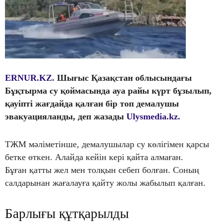
ERNUR.KZ.
Шығыс Қазақстан облысындағы
Бұқтырма су қоймасында ауа райы күрт бұзылып,
қауіпті жағдайда қалған бір топ демалушы
эвакуацияланды, деп жазады
Ulysmedia.kz.
ТЖМ мәліметінше, демалушылар су көлігімен қарсы
бетке өткен. Алайда кейін кері қайта алмаған.
Бұған қатты жел мен толқын себеп болған. Соның
салдарынан жағалауға қайту жолы жабылып қалған.
Барлығы құтқарылды