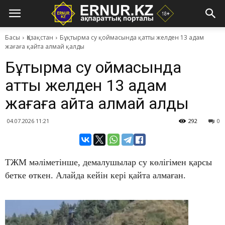
Басы
Қазақстан
Бұқтырма су қоймасында қатты желден 13 адам
жағаға қайта алмай қалды
Бұқтырма су қоймасында
қатты желден 13 адам
жағаға қайта алмай қалды
04.07.2026 11:21
292
0
ТЖМ мәліметінше, демалушылар су көлігімен қарсы
бетке өткен. Алайда кейін кері қайта алмаған.