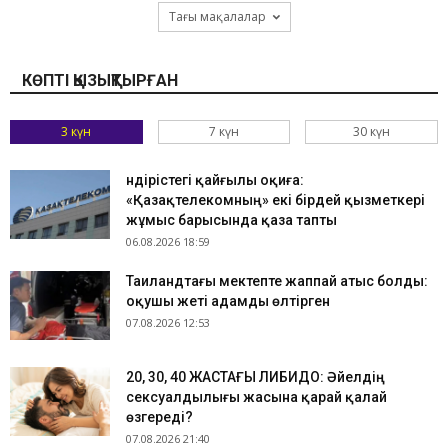
Тағы мақалалар
КӨПТІ ҚЫЗЫҚТЫРҒАН
3 күн
7 күн
30 күн
Өндірістегі қайғылы оқиға:
«Қазақтелекомның» екі бірдей қызметкері
жұмыс барысында қаза тапты
06.08.2026 18:59
Таиландтағы мектепте жаппай атыс болды:
оқушы жеті адамды өлтірген
07.08.2026 12:53
​20, 30, 40 ЖАСТАҒЫ ЛИБИДО: Әйелдің
сексуалдылығы жасына қарай қалай
өзгереді?
07.08.2026 21:40