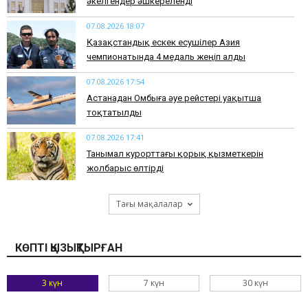
әкелгендер әшкереленді
07.08.2026 18:07
Қазақстандық ескек есушілер Азия
чемпионатында 4 медаль жеңіп алды
07.08.2026 17:54
Астанадан Омбыға әуе рейстері уақытша
тоқтатылды
07.08.2026 17:41
​Танымал курорттағы қорық қызметкерін
жолбарыс өлтірді
Тағы мақалалар
КӨПТІ ҚЫЗЫҚТЫРҒАН
3 күн
7 күн
30 күн