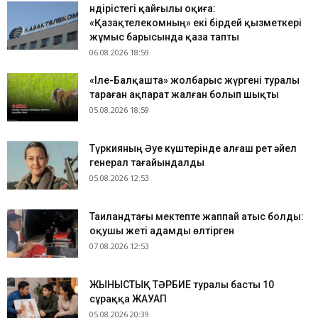
Өндірістегі қайғылы оқиға:
«Қазақтелекомның» екі бірдей қызметкері
жұмыс барысында қаза тапты
06.08.2026 18:59
«Іле-Балқашта» жолбарыс жүргені туралы
тараған ақпарат жалған болып шықты
05.08.2026 18:59
Түркияның Әуе күштерінде алғаш рет әйел
генерал тағайындалды
05.08.2026 12:53
Таиландтағы мектепте жаппай атыс болды:
оқушы жеті адамды өлтірген
07.08.2026 12:53
ЖЫНЫСТЫҚ ТӘРБИЕ туралы басты 10
сұраққа ЖАУАП
05.08.2026 20:39