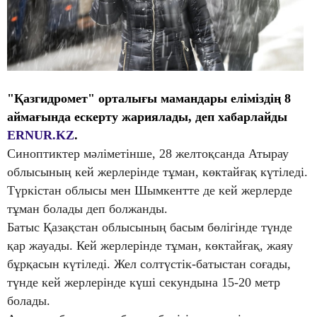
"Қазгидромет" орталығы мамандары еліміздің
8
аймағында ескерту жариялады, деп хабарлайды
ERNUR.KZ
.
Синоптиктер мәліметінше, 28 желтоқсанда Атырау
облысының кей жерлерінде тұман, көктайғақ күтіледі.
Түркістан облысы мен Шымкентте де кей жерлерде
тұман болады деп болжанды.
Батыс Қазақстан облысының басым бөлігінде түнде
қар жауады. Кей жерлерінде тұман, көктайғақ, жаяу
бұрқасын күтіледі. Жел солтүстік-батыстан соғады,
түнде кей жерлерінде күші секундына 15-20 метр
болады.