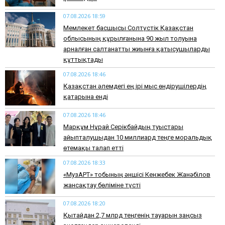
07.08.2026 18:59
Мемлекет басшысы Солтүстік Қазақстан
облысының құрылғанына 90 жыл толуына
арналған салтанатты жиынға қатысушыларды
құттықтады
07.08.2026 18:46
Қазақстан әлемдегі ең ірі мыс өндірушілердің
қатарына енді
07.08.2026 18:46
Марқұм Нұрай Серікбайдың туыстары
айыпталушыдан 10 миллиард теңге моральдық
өтемақы талап етті
07.08.2026 18:33
«МузАРТ» тобының әншісі Кенжебек Жанәбілов
жансақтау бөліміне түсті
07.08.2026 18:20
Қытайдан 2,7 млрд теңгенің тауарын заңсыз