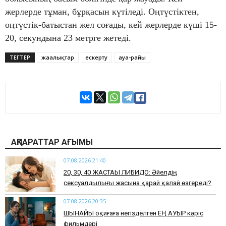
жерлерде тұман, бұрқасын күтіледі. Оңтүстіктен,
оңтүстік-батыстан жел соғады, кей жерлерде күші 15-
20, секундына 23 метрге жетеді.
ТЕГТЕР
жаңалықтар
ескерту
ауа-райы
АҚПАРАТТАР АҒЫМЫ
07.08.2026 21:40
​20, 30, 40 ЖАСТАҒЫ ЛИБИДО: Әйелдің
сексуалдылығы жасына қарай қалай өзгереді?
07.08.2026 20:35
​ШЫНАЙЫ оқиғаға негізделген ЕҢ АУЫР кәріс
фильмдері