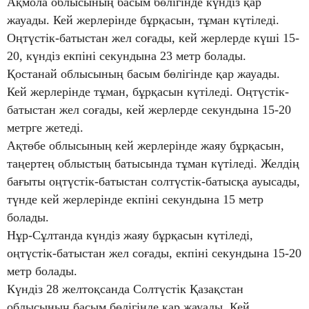
Ақмола облысының басым бөлігінде күндіз қар
жауады. Кей жерлерінде бұрқасын, тұман күтіледі.
Оңтүстік-батыстан жел соғады, кей жерлерде күші 15-
20, күндіз екпіні секундына 23 метр болады.
Қостанай облысының басым бөлігінде қар жауады.
Кей жерлерінде тұман, бұрқасын күтіледі. Оңтүстік-
батыстан жел соғады, кей жерлерде секундына 15-20
метрге жетеді.
Ақтөбе облысының кей жерлерінде жаяу бұрқасын,
таңертең облыстың батысында тұман күтіледі. Желдің
бағыты оңтүстік-батыстан солтүстік-батысқа ауысады,
түнде кей жерлерінде екпіні секундына 15 метр
болады.
Нұр-Сұлтанда күндіз жаяу бұрқасын күтіледі,
оңтүстік-батыстан жел соғады, екпіні секундына 15-20
метр болады.
Күндіз 28 желтоқсанда Солтүстік Қазақстан
облысының басым бөлігінде қар жауады. Кей