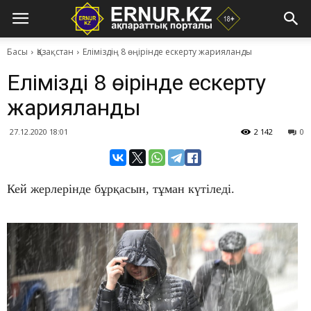
Басы
Қазақстан
Еліміздің 8 өңірінде ескерту жарияланды
Еліміздің 8 өңірінде ескерту
жарияланды
27.12.2020 18:01
2 142
0
Кей жерлерінде бұрқасын, тұман күтіледі.