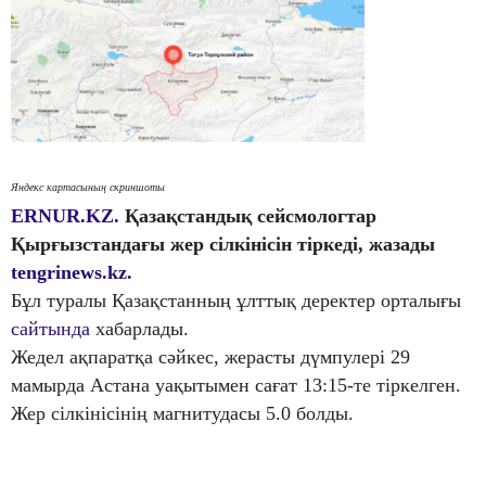
Яндекс картасының скриншоты
ERNUR.KZ.
Қазақстандық сейсмологтар
Қырғызстандағы жер сілкінісін тіркеді, жазады
tengrinews.kz.
Бұл туралы Қазақстанның ұлттық деректер орталығы
сайтында
хабарлады.
Жедел ақпаратқа сәйкес, жерасты дүмпулері 29
мамырда Астана уақытымен сағат 13:15-те тіркелген.
Жер сілкінісінің магнитудасы 5.0 болды.