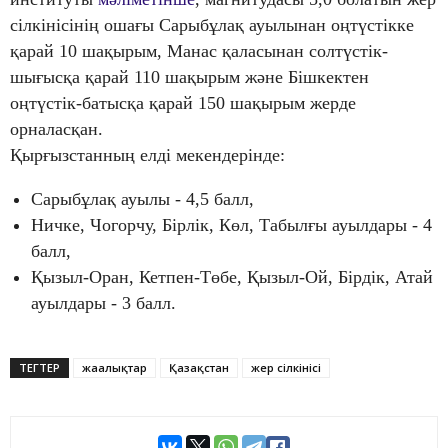
сілкінісінің ошағы Сарыбұлақ ауылынан оңтүстікке
қарай 10 шақырым, Манас қаласынан солтүстік-
шығысқа қарай 110 шақырым және Бішкектен
оңтүстік-батысқа қарай 150 шақырым жерде
орналасқан.
Қырғызстанның елді мекендерінде:
Сарыбұлақ ауылы - 4,5 балл,
Ничке, Чогорчу, Бірлік, Көл, Табылғы ауылдары - 4
балл,
Қызыл-Оран, Кетпен-Төбе, Қызыл-Ой, Бірдік, Атай
ауылдары - 3 балл.
ТЕГТЕР
жаңалықтар
Қазақстан
жер сілкінісі