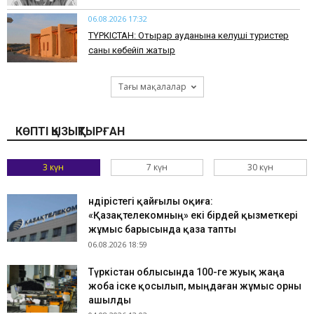
06.08.2026 17:32
ТҮРКІСТАН: Отырар ауданына келуші туристер
саны көбейіп жатыр
Тағы мақалалар
КӨПТІ ҚЫЗЫҚТЫРҒАН
3 күн
7 күн
30 күн
Өндірістегі қайғылы оқиға:
«Қазақтелекомның» екі бірдей қызметкері
жұмыс барысында қаза тапты
06.08.2026 18:59
Түркістан облысында 100-ге жуық жаңа
жоба іске қосылып, мыңдаған жұмыс орны
ашылды