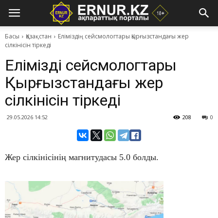
Басы
Қазақстан
Еліміздің сейсмологтары Қырғызстандағы жер
сілкінісін тіркеді
Еліміздің сейсмологтары
Қырғызстандағы жер
сілкінісін тіркеді
29.05.2026 14:52
208
0
Жер сілкінісінің магнитудасы 5.0 болды.