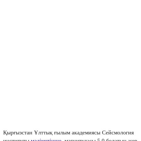
Қырғызстан Ұлттық ғылым академиясы Сейсмология
институты
мәліметінше
, магнитудасы 5,0 болатын жер