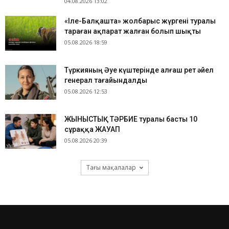
04.08.2026 13:02
«Іле-Балқашта» жолбарыс жүргені туралы
тараған ақпарат жалған болып шықты
05.08.2026 18:59
Түркияның Әуе күштерінде алғаш рет әйел
генерал тағайындалды
05.08.2026 12:53
ЖЫНЫСТЫҚ ТӘРБИЕ туралы басты 10
сұраққа ЖАУАП
05.08.2026 20:39
Тағы мақалалар