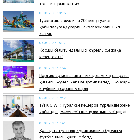
толықтырып жатыр
06.08.2026 18:15
Түркістанда жылына 200 мың турист
қабылдауға қауқарлы аквапарк салынып
жатыр
06.08.2026 18:07
Қосшы бағытындағы LRT құрылысы жаңа
кезеңге өтті
06.08.2026 17:54
Партиялар мен азаматтық қоғамның өзара іс-
қимылы жүйелі негізде артып келеді – «Sarap»
клубының сарапшылары
06.08.2026 17:47
ТҮРКІСТАН: Нұралхан Көшеров тұрғынды жеке
қабылдап, мәселесін шешу жолын түсіндірді
06.08.2026 17:41
Қазақстан ұлттық құрамасының бұрынғы
футболшысы қайтыс болды