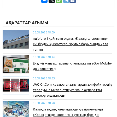
АҚПАРАТТАР АҒЫМЫ
06.08.2026 18:59
Өндірістегі қайғылы оқиға: «Қазақтелекомның»
екі бірдей қызметкері жұмыс барысында қаза
тапты
06.08.2026 18:46
Енді үй жануарларының төлқұжаты eGov Mobile-
да қолжетімді
06.08.2026 18:33
JAQ.OrtCom қазақстандықтарды дипфейктердің
таралуына ықпал етпеуге және ақпаратты
тексеруге шақырды
06.08.2026 18:20
Қазақстандық ғалымдардың әзірлемелері
«Қазақстанда жасалған» ұлттық брендін