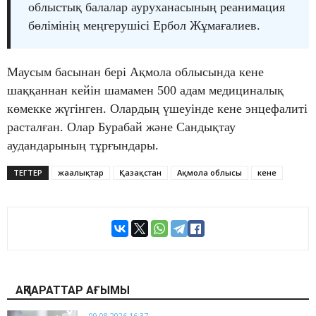
облыстық балалар ауруханасының реанимация
бөлімінің меңгерушісі Ербол Жұмағалиев.
Маусым басынан бері Ақмола облысында кене
шаққаннан кейін шамамен 500 адам медициналық
көмекке жүгінген. Олардың үшеуінде кене энцефалиті
расталған. Олар Бурабай және Сандықтау
аудандарының тұрғындары.
ТЕГТЕР
жаңалықтар
Қазақстан
Ақмола облысы
кене
АҚПАРАТТАР АҒЫМЫ
09.08.2026 16:37