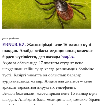
photo: pexels.com
ERNUR.KZ.
Жасөспірімді кене 16 мамыр күні
шаққан. Алайда отбасы медициналық көмекке
бірден жүгінбеген, деп жазады
baq.kz
.
Ақмола облысында 17 жастағы студент кене
шаққаннан кейін ауыр халде реанимация бөліміне
түсті. Қазіргі уақытта ол облыстық балалар
ауруханасында жатыр. Алдын ала диагноз – кене
арқылы таралатын вирустық энцефалит.
Белгілі болғандай, жасөспірімді кене 16 мамыр күні
шаққан. Алайда отбасы медициналық көмекке бірден