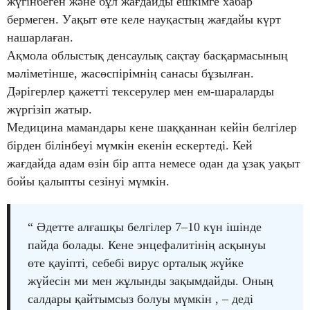
жүгінбеген және бұл жағдайды ешкімге хабар
бермеген. Уақыт өте келе науқастың жағдайы күрт
нашарлаған.
Ақмола облыстық денсаулық сақтау басқармасының
мәліметінше, жасөспірімнің санасы бұзылған.
Дәрігерлер қажетті тексерулер мен ем-шараларды
жүргізіп жатыр.
Медицина мамандары кене шаққаннан кейін белгілер
бірден білінбеуі мүмкін екенін ескертеді. Кей
жағдайда адам өзін бір апта немесе одан да ұзақ уақыт
бойы қалыпты сезінуі мүмкін.
“ Әдетте алғашқы белгілер 7–10 күн ішінде
пайда болады. Кене энцефалитінің асқынуы
өте қауіпті, себебі вирус орталық жүйке
жүйесін ми мен жұлынды зақымдайды. Оның
салдары қайтымсыз болуы мүмкін , – деді