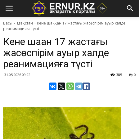
Басы
Қазақстан
Кене шаққан 17 жастағы жасөспірім ауыр халде
реанимацияға түсті
Кене шаққан 17 жастағы
жасөспірім ауыр халде
реанимацияға түсті
31.05.2026 09:22
385
0