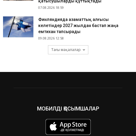
қатысушыларды құттықтады
07.08.2026 18:59
Финляндияда азаматтық алғысы
келетіндер 2027 жылдан бастап жаңа
емтихан тапсырады
09.08.2026 12:58
Тағы мақалалар
МОБИЛДІ ҚОСЫМШАЛАР