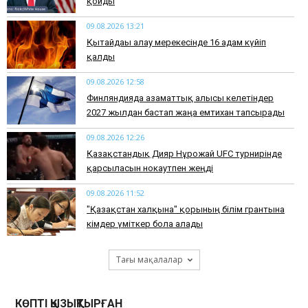
қойды
09.08.2026 13:21
Қытайдағы алау мерекесінде 16 адам күйіп
қалды
09.08.2026 12:58
Финляндияда азаматтық алғысы келетіндер
2027 жылдан бастап жаңа емтихан тапсырады
09.08.2026 12:26
Қазақстандық Дияр Нұрғожай UFC турнирінде
қарсыласын нокаутпен жеңді
09.08.2026 11:52
"Қазақстан халқына" қорының білім грантына
кімдер үміткер бола алады
Тағы мақалалар
КӨПТІ ҚЫЗЫҚТЫРҒАН