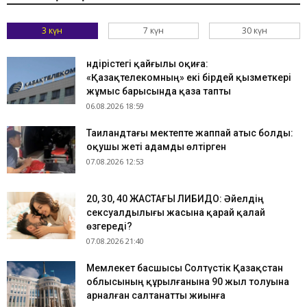
3 күн
7 күн
30 күн
Өндірістегі қайғылы оқиға:
«Қазақтелекомның» екі бірдей қызметкері
жұмыс барысында қаза тапты
06.08.2026 18:59
Таиландтағы мектепте жаппай атыс болды:
оқушы жеті адамды өлтірген
07.08.2026 12:53
​20, 30, 40 ЖАСТАҒЫ ЛИБИДО: Әйелдің
сексуалдылығы жасына қарай қалай
өзгереді?
07.08.2026 21:40
Мемлекет басшысы Солтүстік Қазақстан
облысының құрылғанына 90 жыл толуына
арналған салтанатты жиынға