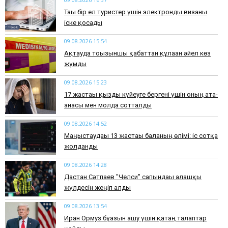
Тағы бір ел туристер үшін электронды визаны
іске қосады
09.08.2026 15:54
Ақтауда тоғызыншы қабаттан құлаған әйел көз
жұмды
09.08.2026 15:23
17 жастағы қызды күйеуге бергені үшін оның ата-
анасы мен молда сотталды
09.08.2026 14:52
Маңғыстаудағы 13 жастағы баланың өлімі: іс сотқа
жолданды
09.08.2026 14:28
Дастан Сәтпаев "Челси" сапындағы алғашқы
жүлдесін жеңіп алды
09.08.2026 13:54
Иран Ормуз бұғазын ашу үшін қатаң талаптар