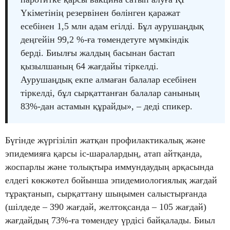
Үкіметінің резервінен бөлінген қаражат
есебінен 1,5 млн адам егілді. Бұл аурушаңдық
деңгейін 99,2 %-ға төмендетуге мүмкіндік
берді. Биылғы жалдың басынан бастап
қызылшаның 64 жағдайы тіркелді.
Аурушаңдық екпе алмаған балалар есебінен
тіркелді, бұл сырқаттанған балалар санының
83%-дан астамын құрайды», – деді спикер.
Бүгінде жүргізіліп жатқан профилактикалық және
эпидемияға қарсы іс-шаралардың, атап айтқанда,
жоспарлы және толықтыра иммундаудың арқасында
елдегі көкжөтел бойынша эпидемиологиялық жағдай
тұрақтанып, сырқаттану шыңымен салыстырғанда
(шілдеде – 390 жағдай, желтоқсанда – 105 жағдай)
жағдайдың 73%-ға төмендеу үрдісі байқалады. Биыл