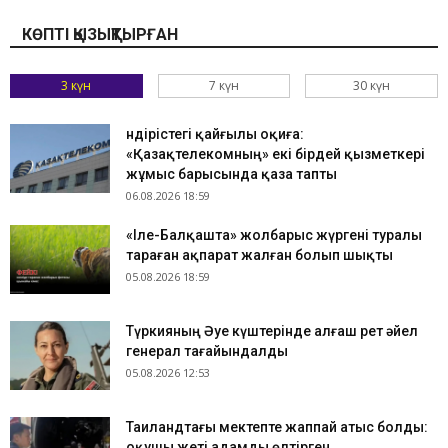
КӨПТІ ҚЫЗЫҚТЫРҒАН
3 күн
7 күн
30 күн
Өндірістегі қайғылы оқиға:
«Қазақтелекомның» екі бірдей қызметкері
жұмыс барысында қаза тапты
06.08.2026 18:59
«Іле-Балқашта» жолбарыс жүргені туралы
тараған ақпарат жалған болып шықты
05.08.2026 18:59
Түркияның Әуе күштерінде алғаш рет әйел
генерал тағайындалды
05.08.2026 12:53
Таиландтағы мектепте жаппай атыс болды:
оқушы жеті адамды өлтірген