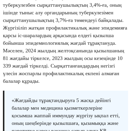
туберкулезбен сырқаттанушылықтың 3,4%-ға, оның
ішінде тыныс алу органдарының туберкулезімен
сырқаттанушылықтың 3,7%-ға төмендеуі байқалады.
Жүргізіліп жатқан профилактикалық және эпидемияға
қарсы іс-шаралардың арқасында елдегі қызылша
бойынша эпидемиологиялық жағдай тұрақтануда.
Мәселен, 2024 жылдың желтоқсанында қызылшаның
81 жағдайы тіркелсе, 2023 жылдың осы кезеңінде 10
339 жағдай тіркелді. Сырқаттанғандардың негізгі
үлесін жоспарлы профилактикалық екпені алмаған
балалар құрады.
«Жағдайды тұрақтандыруға 5 жасқа дейінгі
балалар мен медицина қызметкерлеріне
қосымша жаппай иммундау жүргізу ықпал етті,
оның шеңберінде қызылшаға, қызамыққа және
паротитке қарсы вакцина сатып алуға ҚР