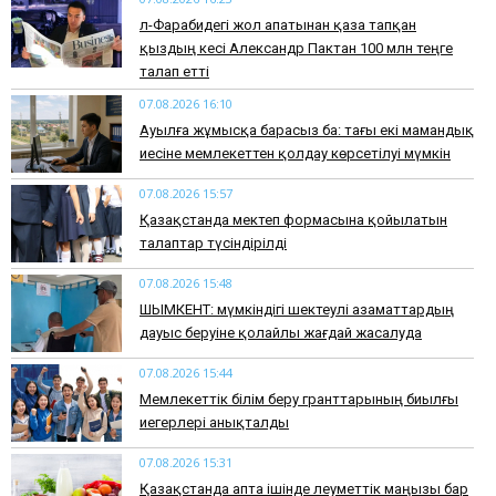
әл-Фарабидегі жол апатынан қаза тапқан
қыздың әкесі Александр Пактан 100 млн теңге
талап етті
07.08.2026 16:10
Ауылға жұмысқа барасыз ба: тағы екі мамандық
иесіне мемлекеттен қолдау көрсетілуі мүмкін
07.08.2026 15:57
Қазақстанда мектеп формасына қойылатын
талаптар түсіндірілді
07.08.2026 15:48
ШЫМКЕНТ: мүмкіндігі шектеулі азаматтардың
дауыс беруіне қолайлы жағдай жасалуда
07.08.2026 15:44
Мемлекеттік білім беру гранттарының биылғы
иегерлері анықталды
07.08.2026 15:31
Қазақстанда апта ішінде әлеуметтік маңызы бар