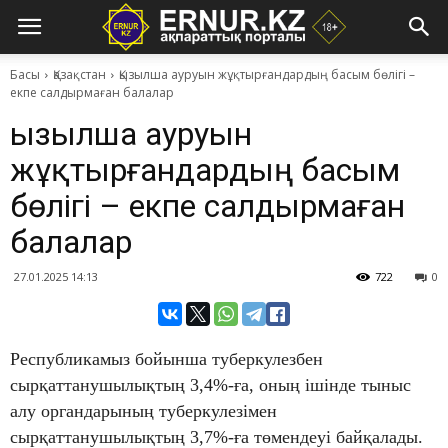
Басы
Қазақстан
Қызылша ауруын жұқтырғандардың басым бөлігі –
екпе салдырмаған балалар
Қызылша ауруын
жұқтырғандардың басым
бөлігі – екпе салдырмаған
балалар
27.01.2025 14:13
722
0
Республикамыз бойынша туберкулезбен
сырқаттанушылықтың 3,4%-ға, оның ішінде тыныс
алу органдарының туберкулезімен
сырқаттанушылықтың 3,7%-ға төмендеуі байқалады.