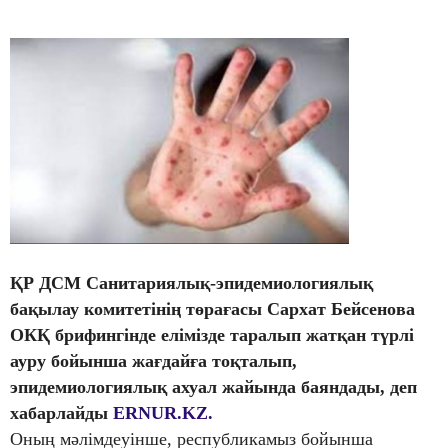
ҚР ДСМ Санитариялық-эпидемиологиялық
бақылау комитетінің төрағасы Сархат Бейсенова
ОКҚ брифингінде елімізде таралып жатқан түрлі
ауру бойынша жағдайға тоқталып,
эпидемиологиялық ахуал жайында баяндады, деп
хабарлайды
ERNUR.KZ.
Оның мәлімдеуінше, республикамыз бойынша