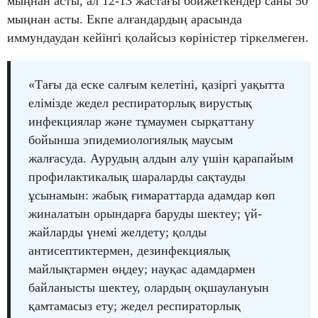
мыңнан асты, ал 12-13 жастағы бойжеткендер саны 50
мыңнан асты. Екпе алғандардың арасында
иммундаудан кейінгі қолайсыз көріністер тіркелмеген.
«Тағы да еске салғым келетіні, қазіргі уақытта
елімізде жедел респираторлық вирустық
инфекциялар және тұмаумен сырқаттану
бойынша эпидемиологиялық маусым
жалғасуда. Аурудың алдын алу үшін қарапайым
профилактикалық шараларды сақтауды
ұсынамын: жабық ғимараттарда адамдар көп
жиналатын орындарға баруды шектеу; үй-
жайларды үнемі желдету; қолды
антисептиктермен, дезинфекциялық
майлықтармен өңдеу; науқас адамдармен
байланысты шектеу, олардың оқшаулануын
қамтамасыз ету; жедел респираторлық