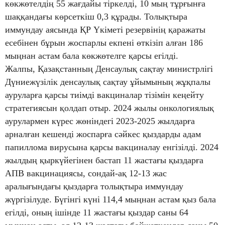
көкжөтелдің 55 жағдайы тіркелді, 10 мың тұрғынға
шаққандағы көрсеткіш 0,3 құрады. Толықтыра
иммундау аясында ҚР Үкіметі резервінің қаражаты
есебінен бұрын жоспарлы екпені өткізіп алған 186
мыңнан астам бала көкжөтелге қарсы егілді.
Жалпы, Қазақстанның Денсаулық сақтау министрлігі
Дүниежүзілік денсаулық сақтау ұйымының жұқпалы
ауруларға қарсы тиімді вакциналар тізімін кеңейту
стратегиясын қолдап отыр. 2024 жылы онкологиялық
аурулармен күрес жөніндегі 2023-2025 жылдарға
арналған кешенді жоспарға сәйкес қыздарды адам
папиллома вирусына қарсы вакциналау енгізілді. 2024
жылдың қыркүйегінен бастап 11 жастағы қыздарға
АПВ вакцинациясы, сондай-ақ 12-13 жас
аралығындағы қыздарға толықтыра иммундау
жүргізілуде. Бүгінгі күні 114,4 мыңнан астам қыз бала
егілді, оның ішінде 11 жастағы қыздар саны 64