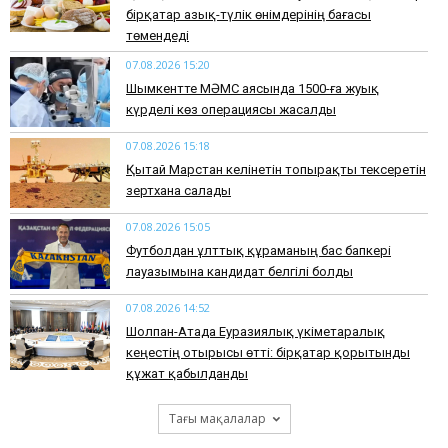
бірқатар азық-түлік өнімдерінің бағасы
төмендеді
07.08.2026 15:20
Шымкентте МӘМС аясында 1500-ға жуық
күрделі көз операциясы жасалды
07.08.2026 15:18
Қытай Марстан әкелінетін топырақты тексеретін
зертхана салады
07.08.2026 15:05
Футболдан ұлттық құраманың бас бапкері
лауазымына кандидат белгілі болды
07.08.2026 14:52
Шолпан-Атада Еуразиялық үкіметаралық
кеңестің отырысы өтті: бірқатар қорытынды
құжат қабылданды
Тағы мақалалар