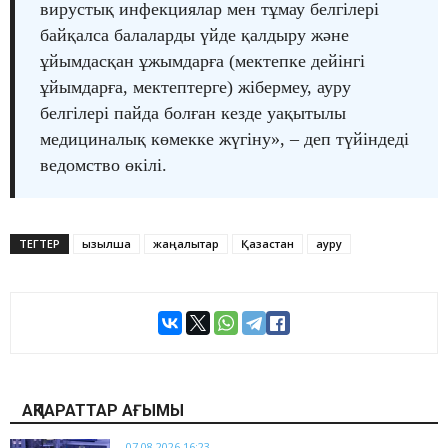
вирустық инфекциялар мен тұмау белгілері
байқалса балаларды үйде қалдыру және
ұйымдасқан ұжымдарға (мектепке дейінгі
ұйымдарға, мектептерге) жібермеу, ауру
белгілері пайда болған кезде уақытылы
медициналық көмекке жүгіну», – деп түйіндеді
ведомство өкілі.
ТЕГТЕР
қызылша
жаңалықтар
Қазақстан
ауру
АҚПАРАТТАР АҒЫМЫ
07.08.2026 16:23