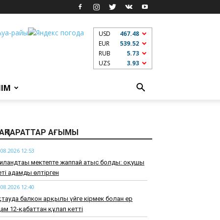
USD
467.48
EUR
539.52
RUB
5.73
UZS
3.93
ЛІМ
АҚПАРАТТАР АҒЫМЫ
.08.2026 12:53
иландтағы мектепте жаппай атыс болды: оқушы
ті адамды өлтірген
.08.2026 12:40
тауда балкон арқылы үйге кірмек болған ер
ам 12-қабаттан құлап кетті