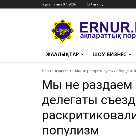
жұма, тамыз 07, 2026
Сайтқа кіру
Ernur
Press
ЖАҢАЛЫҚТАР
ШОУ-БИЗНЕС
Басы
Қазақстан
Мы не раздаем пустых обещаний 
Мы не раздаем
делегаты съезд
раскритиковали
популизм