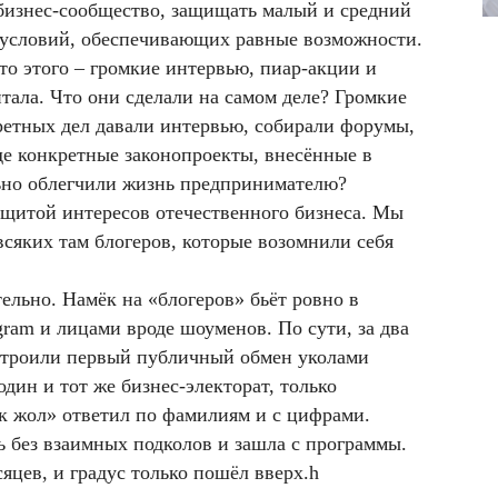
бизнес-сообщество, защищать малый и средний
ю условий, обеспечивающих равные возможности.
то этого – громкие интервью, пиар-акции и
тала. Что они сделали на самом деле? Громкие
кретных дел давали интервью, собирали форумы,
е конкретные законопроекты, внесённые в
ьно облегчили жизнь предпринимателю?
ащитой интересов отечественного бизнеса. Мы
всяких там блогеров, которые возомнили себя
ельно. Намёк на «блогеров» бьёт ровно в
tagram и лицами вроде шоумен
ов
. По сути, за два
строили первый публичный обмен уколами
один и тот же бизнес-электорат, только
к жол» ответил по фамилиям и с цифрами.
ь без взаимных подколов и зашла с программы
.
яцев, и градус только пошёл вверх.һ