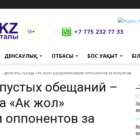
+7 775 232 77 33
ДЕНСАУЛЫҚ
ОТБАСЫ
БОС УАҚЫТ
БІ
– делегаты съезда «Ак жол» раскритиковали оппонентов за популизм
 пустых обещаний –
07
а «Ак жол»
Та
же
 оппонентов за
07
Ақ
ад