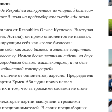
07
лики»
Гр
зде Respublica конкурентов из «партий бизнеса»
қа
уже 5 июля на предвыборном съезде «Ак жол»
07
ТҮ
илиса от Respublica Олжас Куспеков. Выступая
ба
се
ля, Астана), он прямо оппонентов не называл,
нирующим себя как «голос бизнеса»:
 себя как голос бизнеса и главные защитники
овестку. Нельзя десятилетиями сидеть на двух
агородными белыми ахалтекинцами, а на деле
 кабинетной конструкцией».
в отличие от оппонентов, адресно. Председатель
партии Ермек Абильдин прямо назвал
их в том, что за громкими словами не стоит
 некоторые партии выступали с громкими
сы предпринимателей. В своих предвыборных