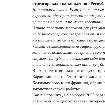
отреагировали на заявления «Респуб
Не прошло и суток. Если 4 июля на съе
окрестили «декоративными пони», то 
прилетел ответ, и не менее хлёсткий.
Начало перепалке положил депутат маж
на V внеочередном съезде партии (4 ию
но прошёлся по силам, годами позицио
«Силы, десятилетиями позиционирующие
капитала, полностью исчерпали свою п
стульях: на публике выставляя себя бл
оставаясь декоративными пони, сугубо
В «Ак жол» ответ дали через сутки и, 
Карагандинского областного филиала 
Ходжаназарова и его фракцию, обвинив 
законотворческой работы:
Как вы помните, на выборах 2023 года
лозунгами, обещая отстаивать интере