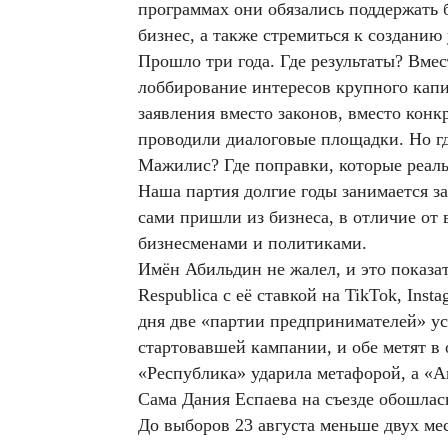
программах они обязались поддержать 
бизнес, а также стремиться к создани
Прошло три года. Где результаты? Вмес
лоббирование интересов крупного капи
заявления вместо законов, вместо кон
проводили диалоговые площадки. Но гд
Мажилис? Где поправки, которые реал
Наша партия долгие годы занимается з
сами пришли из бизнеса, в отличие от 
бизнесменами и политиками.
Имён Абильдин не жалел, и это показат
Respublica с её ставкой на TikTok, Ins
дня две «партии предпринимателей» у
стартовавшей кампании, и обе метят в 
«Республика» ударила метафорой, а «А
Сама Дания Еспаева на съезде обошлас
До выборов 23 августа меньше двух мес