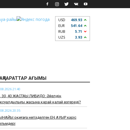
USD
469.93
EUR
541.64
RUB
5.71
UZS
3.93
АҚПАРАТТАР АҒЫМЫ
.08.2026 21:40
0, 30, 40 ЖАСТАҒЫ ЛИБИДО: Әйелдің
ксуалдылығы жасына қарай қалай өзгереді?
.08.2026 20:35
ЫНАЙЫ оқиғаға негізделген ЕҢ АУЫР кәріс
ильмдері