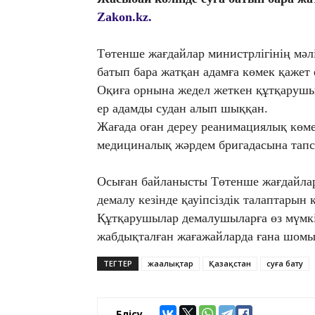
Zakon.kz.
Төтенше жағдайлар министрлігінің мәл
батып бара жатқан адамға көмек қажет 
Оқиға орнына жедел жеткен құтқарушы
ер адамды судан алып шыққан.
Жағада оған дереу реанимациялық көмек
медициналық жәрдем бригадасына тап
Осыған байланысты Төтенше жағдайлар
демалу кезінде қауіпсіздік талаптарын
Құтқарушылар демалушыларға өз мүмкін
жабдықталған жағажайларда ғана шомыл
ТЕГТЕР
жаңалықтар
Қазақстан
суға бату
Бөлісу