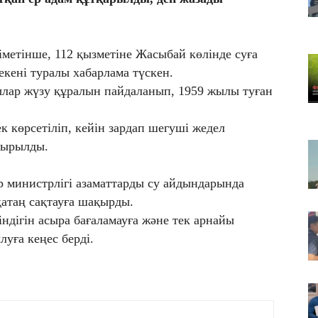
Қа
че
07
іметінше, 112 қызметіне Жасыбай көлінде суға
Ас
екені туралы хабарлама түскен.
т
лар жүзу құралын пайдаланып, 1959 жылы туған
07
​Т
 көрсетіліп, кейін зардап шегуші жедел
жо
сырылды.
 министрлігі азаматтарды су айдындарында
 қатаң сақтауға шақырды.
дігін асыра бағаламауға және тек арнайы
уға кеңес берді.