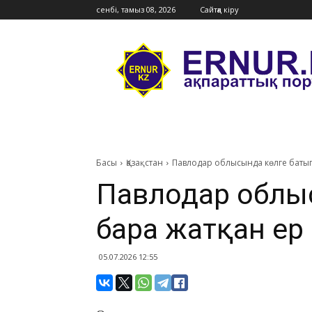
сенбі, тамыз 08, 2026
Сайтқа кіру
Ernur
Press
Басы
Қазақстан
Павлодар облысында көлге баты
Павлодар облыс
бара жатқан ер
05.07.2026 12:55