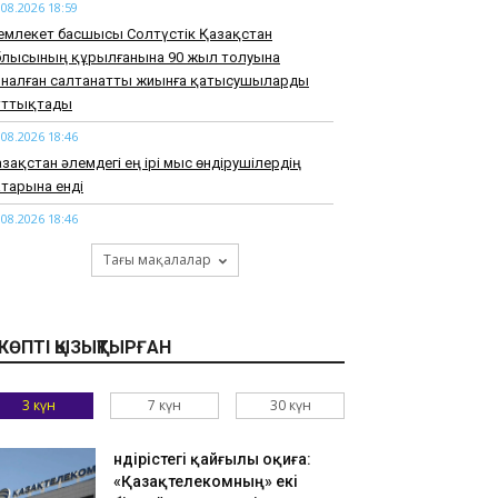
.08.2026 18:59
емлекет басшысы Солтүстік Қазақстан
блысының құрылғанына 90 жыл толуына
рналған салтанатты жиынға қатысушыларды
ұттықтады
.08.2026 18:46
зақстан әлемдегі ең ірі мыс өндірушілердің
тарына енді
.08.2026 18:46
арқұм Нұрай Серікбайдың туыстары
Тағы мақалалар
йыпталушыдан 10 миллиард теңге моральдық
емақы талап етті
.08.2026 18:33
КӨПТІ ҚЫЗЫҚТЫРҒАН
узАРТ» тобының әншісі Кенжебек Жанәбілов
нсақтау бөліміне түсті
3 күн
7 күн
30 күн
.08.2026 18:20
тайдан 2,7 млрд теңгенің тауарын заңсыз
елгендер әшкереленді
Өндірістегі қайғылы оқиға:
«Қазақтелекомның» екі
.08.2026 18:07