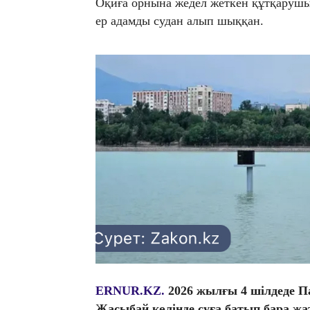
Оқиға орнына жедел жеткен құтқарушы
ер адамды судан алып шыққан.
ERNUR.KZ.
2026 жылғы 4 шілдеде 
Жасыбай көлінде суға батып бара жа