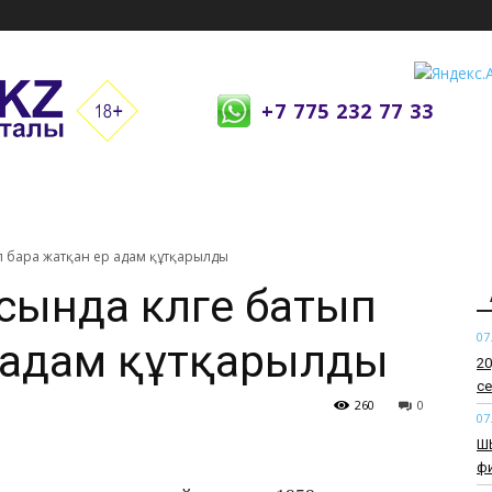
+7 775 232 77 33
п бара жатқан ер адам құтқарылды
ында көлге батып
07
 адам құтқарылды
​2
се
260
0
07
​Ш
ф