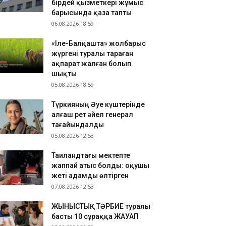
бірдей қызметкері жұмыс
зақстандық ескек есушілер Азия
барысында қаза тапты
мпионатында 4 медаль жеңіп алды
06.08.2026 18:59
.08.2026 17:54
«Іле-Балқашта» жолбарыс
танадан Омбыға әуе рейстері уақытша
жүргені туралы тараған
оқтатылды
ақпарат жалған болып
.08.2026 17:41
шықты
анымал курорттағы қорық қызметкерін
05.08.2026 18:59
лбарыс өлтірді
Түркияның Әуе күштерінде
алғаш рет әйел генерал
тағайындалды
05.08.2026 12:53
Таиландтағы мектепте
жаппай атыс болды: оқушы
жеті адамды өлтірген
07.08.2026 12:53
ЖЫНЫСТЫҚ ТӘРБИЕ туралы
басты 10 сұраққа ЖАУАП