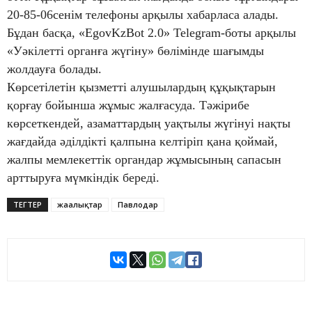
20-85-06сенім телефоны арқылы хабарласа алады.
Бұдан басқа, «EgovKzBot 2.0» Telegram-боты арқылы
«Уәкілетті органға жүгіну» бөлімінде шағымды
жолдауға болады.
Көрсетілетін қызметті алушылардың құқықтарын
қорғау бойынша жұмыс жалғасуда. Тәжірибе
көрсеткендей, азаматтардың уақтылы жүгінуі нақты
жағдайда әділдікті қалпына келтіріп қана қоймай,
жалпы мемлекеттік органдар жұмысының сапасын
арттыруға мүмкіндік береді.
ТЕГТЕР
жаңалықтар
Павлодар