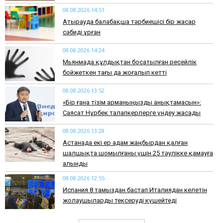
08.08.2026 14:51
Атырауда балабақша тәрбиешісі бір жасар
сәбиді ұрған
08.08.2026 14:24
Мьянмада құлдықтан босатылған ресейлік
бойжеткен тағы да жоғалып кетті
08.08.2026 13:52
«Бір ғана тізім арманыңызды анықтамасын»:
Саясат Нұрбек талапкерлерге үндеу жасады
08.08.2026 13:28
Астанада екі ер адам жаңбырдан қалған
шалшықта шомылғаны үшін 25 тәулікке қамауға
алынды
08.08.2026 12:55
Испания 8 тамыздан бастап Италиядан келетін
жолаушыларды тексеруді күшейтеді