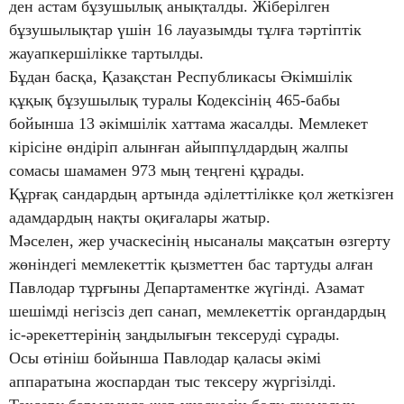
ден астам бұзушылық анықталды. Жіберілген
бұзушылықтар үшін 16 лауазымды тұлға тәртіптік
жауапкершілікке тартылды.
Бұдан басқа, Қазақстан Республикасы Әкімшілік
құқық бұзушылық туралы Кодексінің 465-бабы
бойынша 13 әкімшілік хаттама жасалды. Мемлекет
кірісіне өндіріп алынған айыппұлдардың жалпы
сомасы шамамен 973 мың теңгені құрады.
Құрғақ сандардың артында әділеттілікке қол жеткізген
адамдардың нақты оқиғалары жатыр.
Мәселен, жер учаскесінің нысаналы мақсатын өзгерту
жөніндегі мемлекеттік қызметтен бас тартуды алған
Павлодар тұрғыны Департаментке жүгінді. Азамат
шешімді негізсіз деп санап, мемлекеттік органдардың
іс-әрекеттерінің заңдылығын тексеруді сұрады.
Осы өтініш бойынша Павлодар қаласы әкімі
аппаратына жоспардан тыс тексеру жүргізілді.