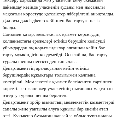
Тексеру барысында жер учаскесін бөлу схемасын
дайындау кезінде учаскенің ауданы мен нысаналы
мақсатын көрсетуде қателіктер жіберілгені анықталды.
Дәл осы дәлсіздіктер кейіннен бас тартуға негіз
болды.
Сонымен қатар, мемлекеттік қызмет көрсетудің
қолданыстағы ережелері өтініш берушіге келісуші
ұйымдардан оң қорытындылар алғаннан кейін бас
тарту мүмкіндігін көздемейді. Осылайша, бас тарту
туралы шешім негізсіз деп танылды.
Департаменттің араласуынан кейін өтініш
берушілердің құқықтары толығымен қалпына
келтірілді. Мемлекеттік қызмет белгіленген тәртіппен
көрсетілген және жер учаскесінің нысаналы мақсатын
өзгерту туралы шешім берілген.
Департамент әрбір азаматтың мемлекеттік қызметтерді
сапалы және уақтылы алуға құқығы бар екенін атап
өтті. Құқықтар бұзылған жағдайда облыс тұрғындары