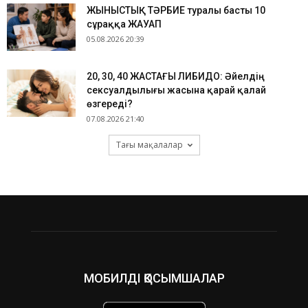
ЖЫНЫСТЫҚ ТӘРБИЕ туралы басты 10
сұраққа ЖАУАП
05.08.2026 20:39
​20, 30, 40 ЖАСТАҒЫ ЛИБИДО: Әйелдің
сексуалдылығы жасына қарай қалай
өзгереді?
07.08.2026 21:40
Тағы мақалалар
МОБИЛДІ ҚОСЫМШАЛАР