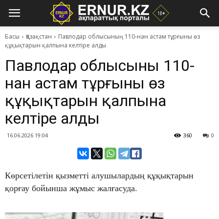
Басы
Қазақстан
Павлодар облысының 110-нан астам тұрғыны өз
құқықтарын қалпына келтіре алды
Павлодар облысының 110-
нан астам тұрғыны өз
құқықтарын қалпына
келтіре алды
16.06.2026 19:04
360
0
Көрсетілетін қызметті алушылардың құқықтарын
қорғау бойынша жұмыс жалғасуда.