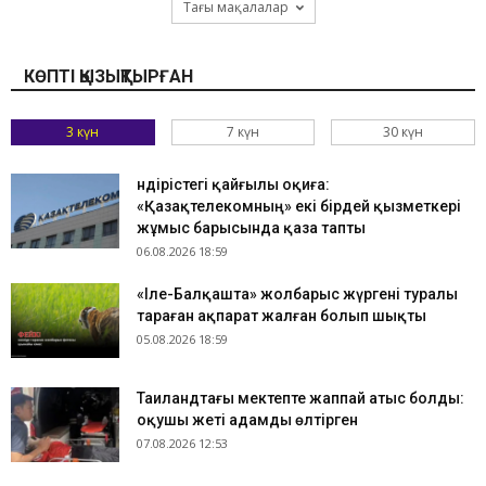
Тағы мақалалар
КӨПТІ ҚЫЗЫҚТЫРҒАН
3 күн
7 күн
30 күн
Өндірістегі қайғылы оқиға:
«Қазақтелекомның» екі бірдей қызметкері
жұмыс барысында қаза тапты
06.08.2026 18:59
«Іле-Балқашта» жолбарыс жүргені туралы
тараған ақпарат жалған болып шықты
05.08.2026 18:59
Таиландтағы мектепте жаппай атыс болды:
оқушы жеті адамды өлтірген
07.08.2026 12:53