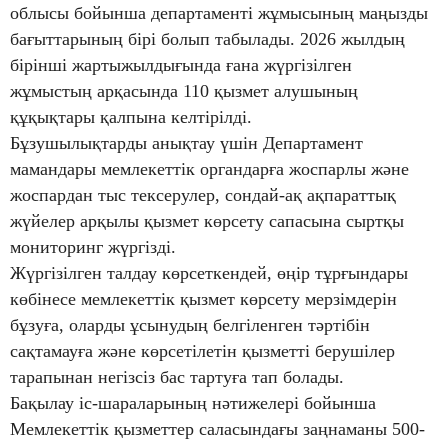
облысы бойынша департаменті жұмысының маңызды
бағыттарының бірі болып табылады. 2026 жылдың
бірінші жартыжылдығында ғана жүргізілген
жұмыстың арқасында 110 қызмет алушының
құқықтары қалпына келтірілді.
Бұзушылықтарды анықтау үшін Департамент
мамандары мемлекеттік органдарға жоспарлы және
жоспардан тыс тексерулер, сондай-ақ ақпараттық
жүйелер арқылы қызмет көрсету сапасына сыртқы
мониторинг жүргізді.
Жүргізілген талдау көрсеткендей, өңір тұрғындары
көбінесе мемлекеттік қызмет көрсету мерзімдерін
бұзуға, оларды ұсынудың белгіленген тәртібін
сақтамауға және көрсетілетін қызметті берушілер
тарапынан негізсіз бас тартуға тап болады.
Бақылау іс-шараларының нәтижелері бойынша
Мемлекеттік қызметтер саласындағы заңнаманы 500-