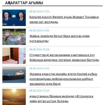
АҚПАРАТТАР АҒЫМЫ
08.08.2026 17:25
Бельгия королі Филипп Қасым-Жомарт Тоқаевқа
жауап хат жолдады
08.08.2026 16:59
Жайық өзенінде батып бара жатқан адам
құтқарылды
08.08.2026 16:26
Студенттерді жатақханамен қамтамасыз ету
бойынша ахуалдық орталық жұмысын бастады
08.08.2026 15:52
Украина Қазақстан мұнайы өтетін Каспий құбыр
консарциуымы инфрақұрылымына шабуыл
жасамауға уәде берді
08.08.2026 15:23
Қазақстанның бірнеше өңірінде +43 градусқа
дейін аптап ыстық болады