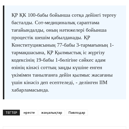
ҚР ҚК 100-бабы бойынша сотқа дейінгі тергеу
басталды. Сот-медициналық сараптама
тағайындалды, оның нәтижелері бойынша
процестік шешім қабылданады. ҚР
Конституциясының 77-бабы 3-тармағының 1-
тармақшасына, ҚР Қылмыстық іс жүргізу
кодексінің 19-бабы 1-бөлігіне сәйкес адам
өзінің кінәсі соттың заңды күшіне енген
үкімімен танылғанға дейін қылмыс жасағаны
үшін кінәсіз деп есептеледі, - делінген ІІМ
хабарламасында.
ТЕГТЕР
нәресте
жаңалықтар
Павлодар