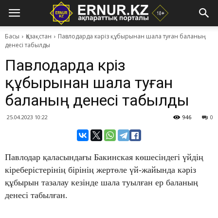
Басы
Қазақстан
Павлодарда кәріз құбырынан шала туған баланың
денесі табылды
Павлодарда кәріз
құбырынан шала туған
баланың денесі табылды
25.04.2023 10:22
946
0
Павлодар қаласындағы Бакинская көшесіндегі үйдің
кіреберістерінің бірінің жертөле үй-жайында кәріз
құбырын тазалау кезінде шала туылған ер баланың
денесі табылған.