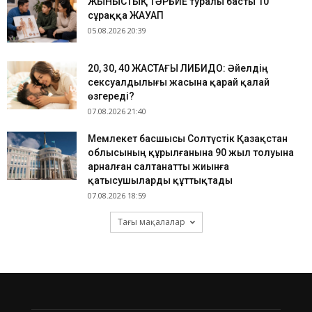
ЖЫНЫСТЫҚ ТӘРБИЕ туралы басты 10
сұраққа ЖАУАП
05.08.2026 20:39
​20, 30, 40 ЖАСТАҒЫ ЛИБИДО: Әйелдің
сексуалдылығы жасына қарай қалай
өзгереді?
07.08.2026 21:40
Мемлекет басшысы Солтүстік Қазақстан
облысының құрылғанына 90 жыл толуына
арналған салтанатты жиынға
қатысушыларды құттықтады
07.08.2026 18:59
Тағы мақалалар