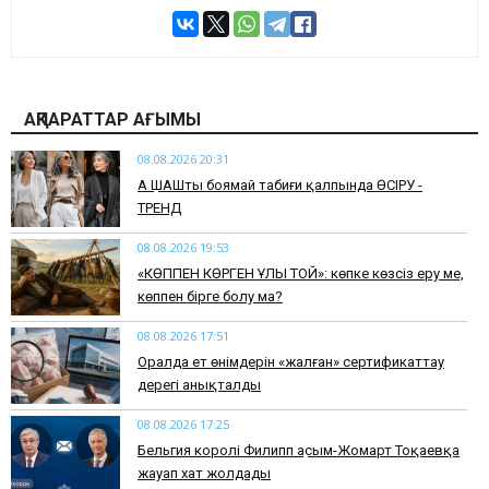
АҚПАРАТТАР АҒЫМЫ
08.08.2026 20:31
АҚ ШАШты боямай табиғи қалпында ӨСІРУ -
ТРЕНД
08.08.2026 19:53
​«КӨППЕН КӨРГЕН ҰЛЫ ТОЙ»: көпке көзсіз еру ме,
көппен бірге болу ма?
08.08.2026 17:51
Оралда ет өнімдерін «жалған» сертификаттау
дерегі анықталды
08.08.2026 17:25
Бельгия королі Филипп Қасым-Жомарт Тоқаевқа
жауап хат жолдады