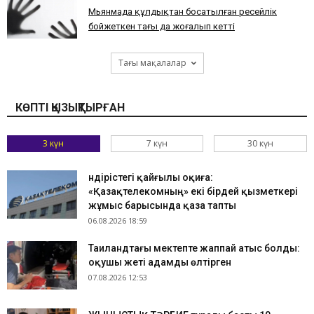
Мьянмада құлдықтан босатылған ресейлік
бойжеткен тағы да жоғалып кетті
Тағы мақалалар
КӨПТІ ҚЫЗЫҚТЫРҒАН
3 күн
7 күн
30 күн
Өндірістегі қайғылы оқиға:
«Қазақтелекомның» екі бірдей қызметкері
жұмыс барысында қаза тапты
06.08.2026 18:59
Таиландтағы мектепте жаппай атыс болды:
оқушы жеті адамды өлтірген
07.08.2026 12:53