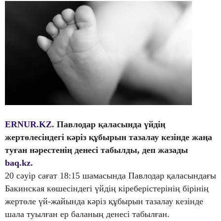
ERNUR.KZ.
Павлодар қаласында үйдің
жертөлесіндегі кәріз құбырын тазалау кезінде жаңа
туған нәрестенің денесі табылды, деп жазады
baq.kz.
20 сәуір сағат 18:15 шамасында Павлодар қаласындағы
Бакинская көшесіндегі үйдің кіреберістерінің бірінің
жертөле үй-жайында кәріз құбырын тазалау кезінде
шала туылған ер баланың денесі табылған.