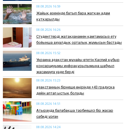
08.08.2026 16:59
Жайық өзенінде батып бара жатқан адам
құтқарылды
08.08.2026 16:26
Студенттерді жатақханамен қамтамасыз ету
бойынша ахуалдық орталық жұмысын бастады
08.08.2026 15:52
Украина Қазақстан мұнайы өтетін Каспий құбыр
консарциуымы инфрақұрылымына шабуыл
жасамауға уәде берді
08.08.2026 15:23
Қазақстанның бірнеше өңірінде +43 градусқа
дейін аптап ыстық болады
08.08.2026 14:51
Атырауда балабақша тәрбиешісі бір жасар
сәбиді ұрған
08.08.2026 14:24