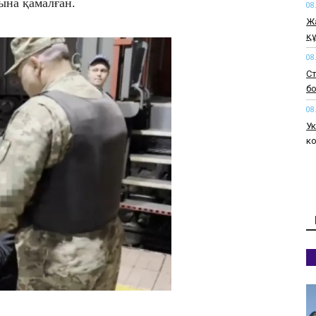
рына қамалған.
08
Жа
қ
08
Ст
б
08
Ук
к
жа
08
Қа
а
08
Ат
ұр
08
М
бо