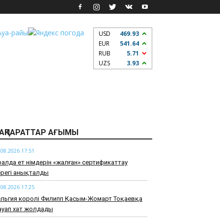
USD
469.93
EUR
541.64
RUB
5.71
UZS
3.93
АҚПАРАТТАР АҒЫМЫ
.08.2026 17:51
алда ет өнімдерін «жалған» сертификаттау
ерегі анықталды
.08.2026 17:25
ельгия королі Филипп Қасым-Жомарт Тоқаевқа
ауап хат жолдады