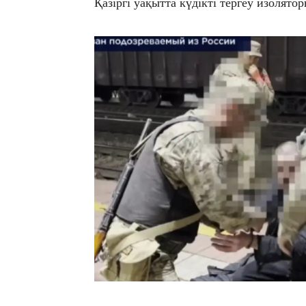
Қазіргі уақытта күдікті тергеу изолято