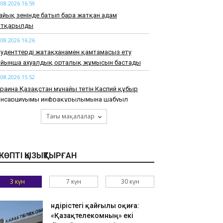
.08.2026 16:59
йық өзенінде батып бара жатқан адам
ұтқарылды
.08.2026 16:26
уденттерді жатақханамен қамтамасыз ету
ойынша ахуалдық орталық жұмысын бастады
.08.2026 15:52
раина Қазақстан мұнайы өтетін Каспий құбыр
онсарциуымы инфрақұрылымына шабуыл
самауға уәде берді
Тағы мақалалар
.08.2026 15:23
зақстанның бірнеше өңірінде +43 градусқа дейін
птап ыстық болады
КӨПТІ ҚЫЗЫҚТЫРҒАН
.08.2026 14:51
ырауда балабақша тәрбиешісі бір жасар сәбиді
3 күн
7 күн
30 күн
ған
.08.2026 14:24
Өндірістегі қайғылы оқиға:
ьянмада құлдықтан босатылған ресейлік
«Қазақтелекомның» екі
йжеткен тағы да жоғалып кетті