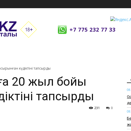
+7 775 232 77 33
асырынған күдіктіні тапсырды
нға 20 жыл бойы
08
іктіні тапсырды
Ор
д
231
0
08
Б
ж