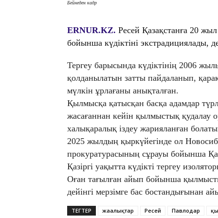
Бейнеден кадр
ERNUR.KZ.
Ресей Қазақстанға 20 жы
бойынша күдіктіні экстрадициялады, 
Тергеу барысында күдіктінің 2006 жылы
қолданылатын затты пайдаланып, қар
мүлкін ұрлағаны анықталған.
Қылмысқа қатысқан басқа адамдар түрл
жасағаннан кейін қылмыстық қудалау о
халықаралық іздеу жарияланған болаты
2025 жылдың қыркүйегінде ол Новосиб
прокуратурасының сұрауы бойынша Қаз
Қазіргі уақытта күдікті тергеу изолято
Оған тағылған айып бойынша қылмысты
дейінгі мерзімге бас бостандығынан а
ТЕГТЕР
жаңалықтар
Ресей
Павлодар
қы