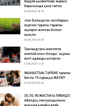
бірдей қызметкері жұмыс
.08.2026 13:52
барысында қаза тапты
06.08.2026 18:59
ір ғана тізім арманыңызды анықтамасын»:
ясат Нұрбек талапкерлерге үндеу жасады
«Іле-Балқашта» жолбарыс
.08.2026 13:28
жүргені туралы тараған
танада екі ер адам жаңбырдан қалған
ақпарат жалған болып
алшықта шомылғаны үшін 25 тәулікке қамауға
шықты
лынды
05.08.2026 18:59
Таиландтағы мектепте
жаппай атыс болды: оқушы
жеті адамды өлтірген
07.08.2026 12:53
ЖЫНЫСТЫҚ ТӘРБИЕ туралы
басты 10 сұраққа ЖАУАП
05.08.2026 20:39
​20, 30, 40 ЖАСТАҒЫ ЛИБИДО:
Әйелдің сексуалдылығы
жасына қарай қалай