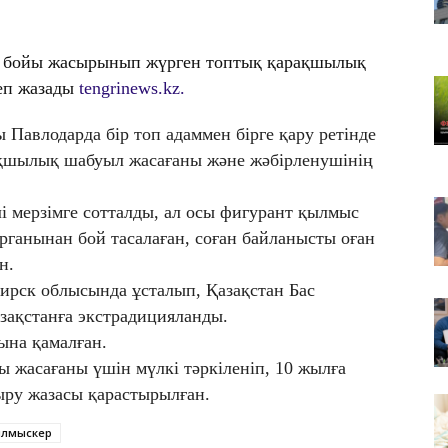
08
«Б
л бойы жасырынып жүрген топтық қарақшылық
Са
деп жазады
tengrinews.kz.
08
Ас
 Павлодарда бір топ адаммен бірге қару ретінде
ш
ақшылық шабуыл жасағаны және жәбірленушінің
а
і мерзімге сотталды, ал осы фигурант қылмыс
рганынан бой тасалаған, соған байланысты оған
н.
ирск облысында ұсталып, Қазақстан Бас
ақстанға экстрадицияланды.
рына қамалған.
 жасағаны үшін мүлкі тәркіленіп, 10 жылға
йыру жазасы қарастырылған.
лмыскер