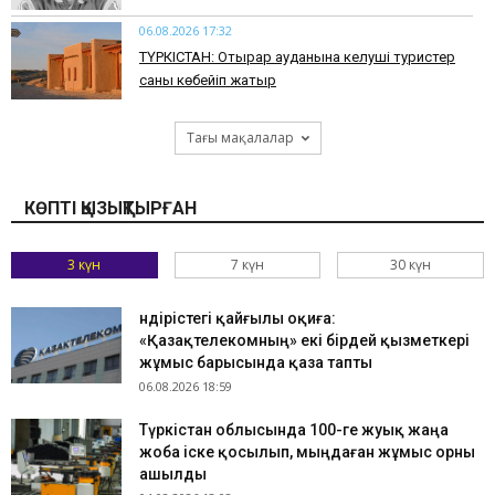
06.08.2026 17:32
ТҮРКІСТАН: Отырар ауданына келуші туристер
саны көбейіп жатыр
Тағы мақалалар
КӨПТІ ҚЫЗЫҚТЫРҒАН
3 күн
7 күн
30 күн
Өндірістегі қайғылы оқиға:
«Қазақтелекомның» екі бірдей қызметкері
жұмыс барысында қаза тапты
06.08.2026 18:59
Түркістан облысында 100-ге жуық жаңа
жоба іске қосылып, мыңдаған жұмыс орны
ашылды