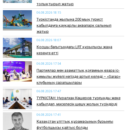
толықтырып жатыр
06.08.2026 18:15
Түркістанда жылына 200 мың турист
қабылдауға қауқарлы аквапарк салынып
жатыр
06.08.2026 18:07
Қосшы бағытындағы LRT құрылысы жаңа
кезеңге өтті
06.08.2026 17:54
Партиялар мен азаматтық қоғамның өзара іс-
қимылы жүйелі негізде артып келеді – «Sarap»
клубының сарапшылары
06.08.2026 17:47
ТҮРКІСТАН: Нұралхан Көшеров тұрғынды жеке
қабылдап, мәселесін шешу жолын түсіндірді
06.08.2026 17:41
Қазақстан ұлттық құрамасының бұрынғы
футболшысы қайтыс болды