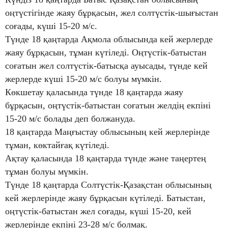
оңтүстігінде жаяу бұрқасын, жел солтүстік-шығыстан
соғады, күші 15-20 м/с.
Түнде 18 қаңтарда Ақмола облысында кей жерлерде
жаяу бұрқасын, тұман күтіледі. Оңтүстік-батыстан
соғатын жел солтүстік-батысқа ауысады, түнде кей
жерлерде күші 15-20 м/с болуы мүмкін.
Көкшетау қаласында түнде 18 қаңтарда жаяу
бұрқасын, оңтүстік-батыстан соғатын желдің екпіні
15-20 м/с болады деп болжануда.
18 қаңтарда Маңғыстау облысының кей жерлерінде
тұман, көктайғақ күтіледі.
Ақтау қаласында 18 қаңтарда түнде және таңертең
тұман болуы мүмкін.
Түнде 18 қаңтарда Солтүстік-Қазақстан облысының
кей жерлерінде жаяу бұрқасын күтіледі. Батыстан,
оңтүстік-батыстан жел соғады, күші 15-20, кей
жерлерінде екпіні 23-28 м/с болмақ.