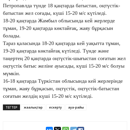
Петропавлда түнде 18 қаңтарда батыстан, оңтүстік-
батыстан жел соғады, күші 15-20 м/с күтіледі.
18-20 қаңтарда Жамбыл облысында кей жерлерде
тұман, 19-20 қаңтарда көктайғақ, жаяу бұрқасын
болады.
Тараз қаласында 18-20 қаңтарда кей уақытта тұман,
19-20 қаңтарда көктайғақ күтіледі. Түнде және
таңертең 20 қаңтарда оңтүстік-шығыстан соғатын жел
оңтүстік батыс желіне ауысады, күші 15-20 м/с болуы
мүмкін.
16-18 қаңтарда Түркістан облысында кей жерлерінде
тұман, жаяу бұрқасын, оңтүстік, оңтүстік-батыстан
соғатын желдің күші 15-20 м/с күтіледі.
ТЕГТЕР
жаңалықтар
ескерту
ауа-райы