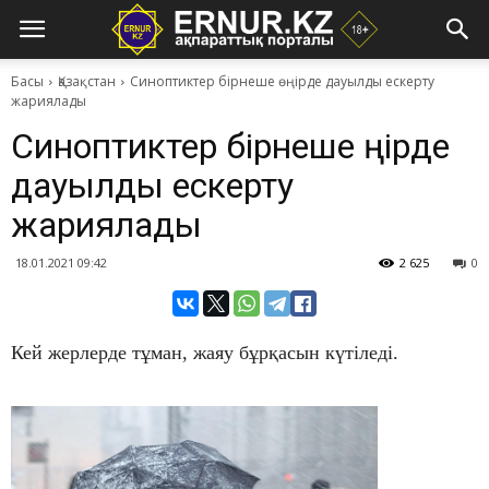
Басы
Қазақстан
Синоптиктер бірнеше өңірде дауылды ескерту
жариялады
Синоптиктер бірнеше өңірде
дауылды ескерту
жариялады
18.01.2021 09:42
2 625
0
Кей жерлерде тұман, жаяу бұрқасын күтіледі.