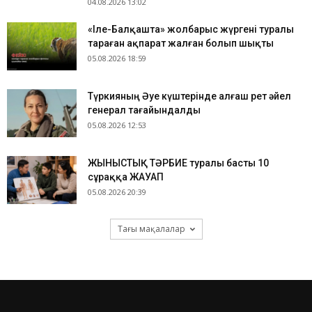
04.08.2026 13:02
«Іле-Балқашта» жолбарыс жүргені туралы
тараған ақпарат жалған болып шықты
05.08.2026 18:59
Түркияның Әуе күштерінде алғаш рет әйел
генерал тағайындалды
05.08.2026 12:53
ЖЫНЫСТЫҚ ТӘРБИЕ туралы басты 10
сұраққа ЖАУАП
05.08.2026 20:39
Тағы мақалалар