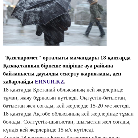
"Қазгидромет" орталығы мамандары 18 қаңтарда
Қазақстанның бірнеше өңірінде ауа райына
байланысты дауылды ескерту жариялады, деп
хабарлайды
ERNUR.KZ
.
18 қаңтарда Қостанай облысының кей жерлерінде
тұман, жаяу бұрқасын күтіледі. Оңтүстік-батыстан,
батыстан жел соғады, кей жерлерде 15-20 м/с жетеді.
18 қаңтарда Ақтөбе облысының кей жерлерінде тұман
болады. Солтүстік-шығыстан, шығыстан жел соғады,
күндіз кей жерлерінде 15 м/с күтіледі.
Күндіз 18 қаңтарда Батыс Қазақстан облысының