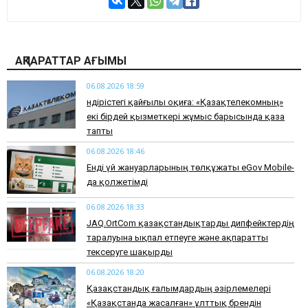
АҚПАРАТТАР АҒЫМЫ
06.08.2026 18:59
Өндірістегі қайғылы оқиға: «Қазақтелекомның»
екі бірдей қызметкері жұмыс барысында қаза
тапты
06.08.2026 18:46
Енді үй жануарларының төлқұжаты eGov Mobile-
да қолжетімді
06.08.2026 18:33
JAQ.OrtCom қазақстандықтарды дипфейктердің
таралуына ықпал етпеуге және ақпаратты
тексеруге шақырды
06.08.2026 18:20
Қазақстандық ғалымдардың әзірлемелері
«Қазақстанда жасалған» ұлттық брендін