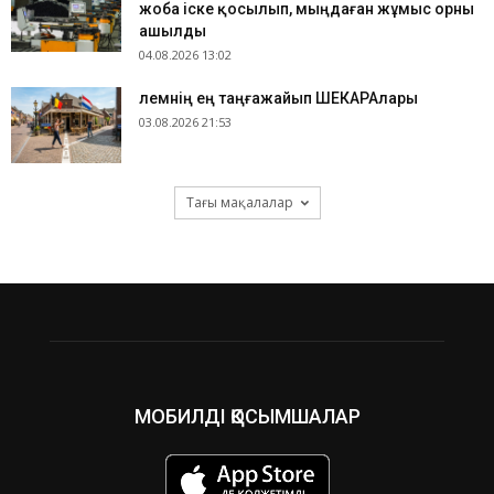
жоба іске қосылып, мыңдаған жұмыс орны
ашылды
04.08.2026 13:02
​Әлемнің ең таңғажайып ШЕКАРАлары
03.08.2026 21:53
Тағы мақалалар
МОБИЛДІ ҚОСЫМШАЛАР