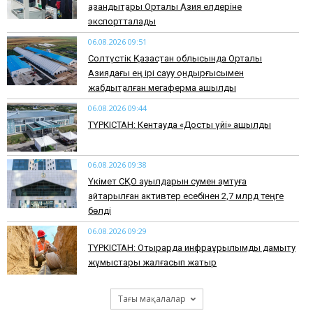
қазандықтары Орталық Азия елдеріне
экспортталады
06.08.2026 09:51
Солтүстік Қазақстан облысында Орталық
Азиядағы ең ірі сауу қондырғысымен
жабдықталған мегаферма ашылды
06.08.2026 09:44
ТҮРКІСТАН: Кентауда «Достық үйі» ашылды
06.08.2026 09:38
Үкімет СҚО ауылдарын сумен қамтуға
қайтарылған активтер есебінен 2,7 млрд теңге
бөлді
06.08.2026 09:29
ТҮРКІСТАН: Отырарда инфрақұрылымды дамыту
жұмыстары жалғасып жатыр
Тағы мақалалар