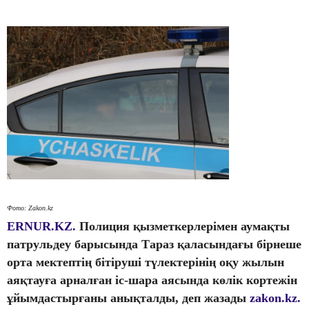
Фото: Zakon.kz
ERNUR.KZ.
Полиция қызметкерлерімен аумақты
патрульдеу барысында Тараз қаласындағы бірнеше
орта мектептің бітіруші түлектерінің оқу жылын
аяқтауға арналған іс-шара аясында көлік кортежін
ұйымдастырғаны анықталды, деп жазады
zakon.kz.