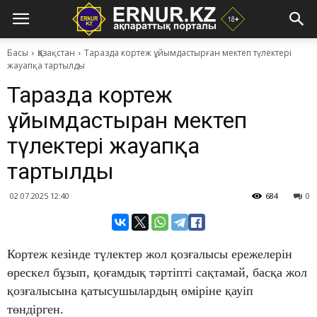
Басы
Қазақстан
Таразда кортеж ұйымдастырған мектеп түлектері
жауапқа тартылды
Таразда кортеж
ұйымдастырған мектеп
түлектері жауапқа
тартылды
02.07.2025 12:40
684
0
Кортеж кезінде түлектер жол қозғалысы ережелерін
өрескел бұзып, қоғамдық тәртіпті сақтамай, басқа жол
қозғалысына қатысушылардың өміріне қауіп
төндірген.