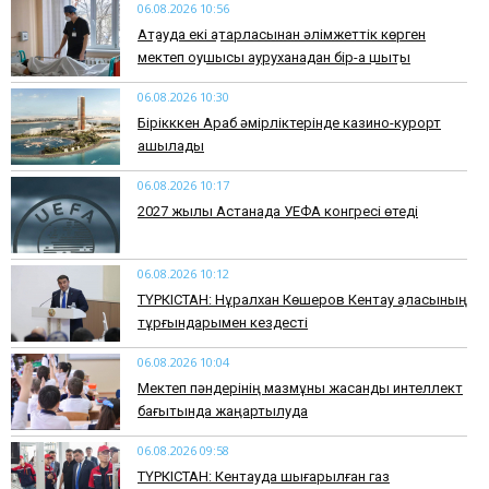
06.08.2026 10:56
Ақтауда екі қатарласынан әлімжеттік көрген
мектеп оқушысы ауруханадан бір-ақ шықты
06.08.2026 10:30
Бірікккен Араб әмірліктерінде казино-курорт
ашылады
06.08.2026 10:17
2027 жылы Астанада УЕФА конгресі өтеді
06.08.2026 10:12
ТҮРКІСТАН: Нұралхан Көшеров Кентау қаласының
тұрғындарымен кездесті
06.08.2026 10:04
Мектеп пәндерінің мазмұны жасанды интеллект
бағытында жаңартылуда
06.08.2026 09:58
ТҮРКІСТАН: Кентауда шығарылған газ