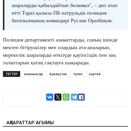
шараларды қабылдайтын боламыз", – деп атап
өтті Тараз қаласы ПБ патрульдік полиция
батальонының командирі Руслан Оразбақов.
Полиция департаменті азаматтарды, соның ішінде
мектеп бітірушілер мен олардың ата-аналарын,
мерекелік шараларды өткізуде қауіпсіздік пен заң
талаптарын қатаң сақтауға шақырады.
ТЕГТЕР
жаңалықтар
Қазақстан
түлек
кортеж
АҚПАРАТТАР АҒЫМЫ