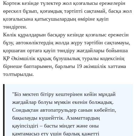
Кортеж кезінде түлектер жол қозғалысы ережелерін
өрескел бұзып, қоғамдық тәртіпті сақтамай, басқа жол
қозғалысына қатысушылардың өміріне қауіп
төндірген.
Көлік құралдарын басқару кезінде қозғалыс ережесін
бұзу, автокөліктердің жолда жүру тәртібін сақтамауы,
қоршаған ортаға қауіп төндіру жағдайлары бойынша
ҚР Әкімшілік құқық бұзушылық туралы кодексінің
бірнеше баптарымен, барлығы 19 әкімшілік хаттама
толтырылды.
"Біз мектеп бітіру кештерінен кейін мұндай
жағдайлар болуы мүмкін екенін болжадық.
Сондықтан автопатрульдер санын көбейтіп,
бақылауды күшейттік. Азаматтардың
қауіпсіздігі – басты міндет және оны
қамтамасыз ету үшін барлық қажетті