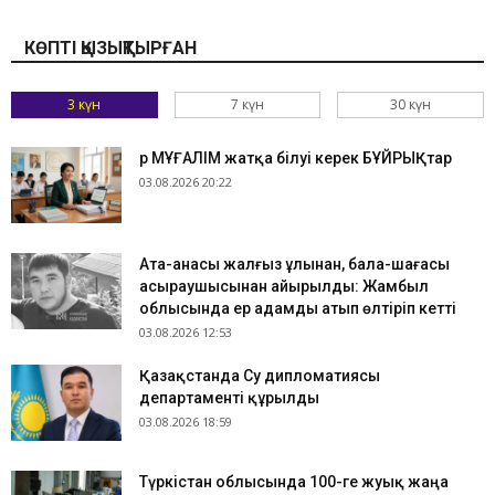
КӨПТІ ҚЫЗЫҚТЫРҒАН
3 күн
7 күн
30 күн
Әр МҰҒАЛІМ жатқа білуі керек БҰЙРЫҚтар
03.08.2026 20:22
Ата-анасы жалғыз ұлынан, бала-шағасы
асыраушысынан айырылды: Жамбыл
облысында ер адамды атып өлтіріп кетті
03.08.2026 12:53
Қазақстанда Су дипломатиясы
департаменті құрылды
03.08.2026 18:59
Түркістан облысында 100-ге жуық жаңа