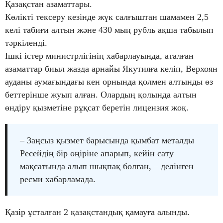
Қазақстан азаматтары.
Көлікті тексеру кезінде жүк салғыштан шамамен 2,5
келі табиғи алтын және 430 мың рубль ақша табылып
тәркіленді.
Ішкі істер министрлігінің хабарлауында, аталған
азаматтар биыл жазда арнайы Якутияға келіп, Верхоян
ауданы аумағындағы кен орнында қолмен алтынды өз
беттерінше жуып алған. Олардың қолында алтын
өндіру қызметіне рұқсат беретін лицензия жоқ.
– Заңсыз қызмет барысында қымбат металды
Ресейдің бір өңіріне апарып, кейін сату
мақсатында алып шықпақ болған, – делінген
ресми хабарламада.
Қазір ұсталған 2 қазақстандық қамауға алынды.