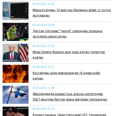
09.08.2026 14:52
Маңғыстаудағы 13 жастағы баланың өлімі: іс сотқа
жолданды
09.08.2026 14:28
Дастан Сәтпаев "Челси" сапындағы алғашқы
жүлдесін жеңіп алды
09.08.2026 13:54
Иран Ормуз бұғазын ашу үшін қатаң талаптар
қойды
09.08.2026 13:21
Қытайдағы алау мерекесінде 16 адам күйіп
қалды
09.08.2026 12:58
Финляндияда азаматтық алғысы келетіндер
2027 жылдан бастап жаңа емтихан тапсырады
09.08.2026 12:26
Қазақстандық Дияр Нұрғожай UFC турнирінде