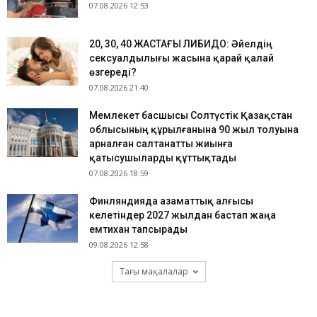
07.08.2026 12:53
​20, 30, 40 ЖАСТАҒЫ ЛИБИДО: Әйелдің
сексуалдылығы жасына қарай қалай
өзгереді?
07.08.2026 21:40
Мемлекет басшысы Солтүстік Қазақстан
облысының құрылғанына 90 жыл толуына
арналған салтанатты жиынға
қатысушыларды құттықтады
07.08.2026 18:59
Финляндияда азаматтық алғысы
келетіндер 2027 жылдан бастап жаңа
емтихан тапсырады
09.08.2026 12:58
Тағы мақалалар