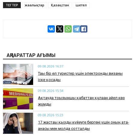
ТЕГТЕР
жаңалықтар
Қазақстан
шетел
АҚПАРАТТАР АҒЫМЫ
09.08.2026 16:37
Тағы бір ел туристер үшін электронды визаны
іске қосады
09.08.2026 15:54
Ақтауда тоғызыншы қабаттан құлаған әйел көз
жұмды
09.08.2026 15:23
17 жастағы қызды күйеуге бергені үшін оның ата-
анасы мен молда сотталды