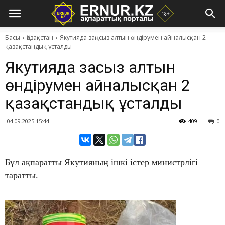
Басы
Қазақстан
Якутияда заңсыз алтын өндірумен айналысқан 2
қазақстандық ұсталды
Якутияда заңсыз алтын
өндірумен айналысқан 2
қазақстандық ұсталды
04.09.2025 15:44
409
0
Бұл ақпаратты Якутияның ішкі істер министрлігі
таратты.