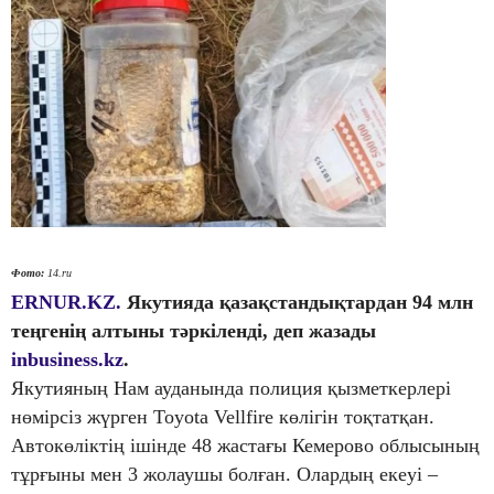
Фото:
14.ru
ERNUR.KZ.
Якутияда қазақстандықтардан 94 млн
теңгенің алтыны тәркіленді, деп жазады
inbusiness.kz
.
Якутияның Нам ауданында полиция қызметкерлері
нөмірсіз жүрген Toyota Vellfire көлігін тоқтатқан.
Автокөліктің ішінде 48 жастағы Кемерово облысының
тұрғыны мен 3 жолаушы болған. Олардың екеуі –