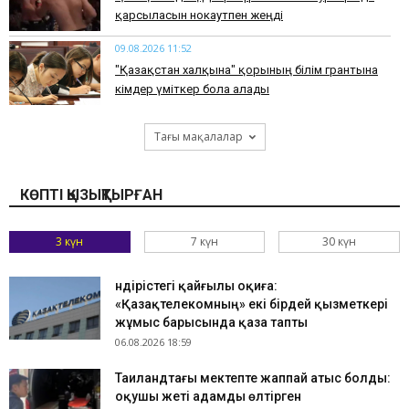
қарсыласын нокаутпен жеңді
09.08.2026 11:52
"Қазақстан халқына" қорының білім грантына
кімдер үміткер бола алады
Тағы мақалалар
КӨПТІ ҚЫЗЫҚТЫРҒАН
3 күн
7 күн
30 күн
Өндірістегі қайғылы оқиға:
«Қазақтелекомның» екі бірдей қызметкері
жұмыс барысында қаза тапты
06.08.2026 18:59
Таиландтағы мектепте жаппай атыс болды:
оқушы жеті адамды өлтірген