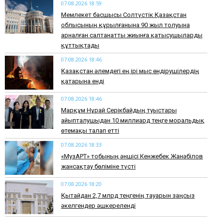
07.08.2026 18:59
Мемлекет басшысы Солтүстік Қазақстан
облысының құрылғанына 90 жыл толуына
арналған салтанатты жиынға қатысушыларды
құттықтады
07.08.2026 18:46
Қазақстан әлемдегі ең ірі мыс өндірушілердің
қатарына енді
07.08.2026 18:46
Марқұм Нұрай Серікбайдың туыстары
айыпталушыдан 10 миллиард теңге моральдық
өтемақы талап етті
07.08.2026 18:33
«МузАРТ» тобының әншісі Кенжебек Жанәбілов
жансақтау бөліміне түсті
07.08.2026 18:20
Қытайдан 2,7 млрд теңгенің тауарын заңсыз
әкелгендер әшкереленді