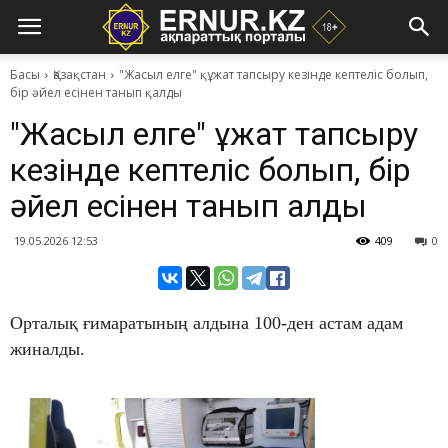
Басы
Қазақстан
"Жасыл елге" құжат тапсыру кезінде кептеліс болып,
бір әйел есінен танып қалды
"Жасыл елге" құжат тапсыру
кезінде кептеліс болып, бір
әйел есінен танып қалды
19.05.2026 12:53
409
0
Орталық ғимаратының алдына 100-ден астам адам
жиналды.