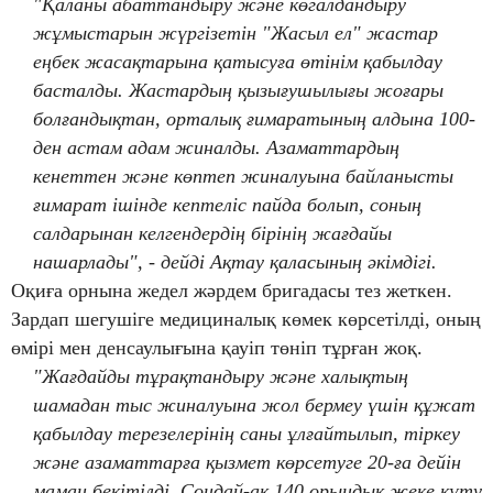
"Қаланы абаттандыру және көгалдандыру
жұмыстарын жүргізетін "Жасыл ел" жастар
еңбек жасақтарына қатысуға өтінім қабылдау
басталды. Жастардың қызығушылығы жоғары
болғандықтан, орталық ғимаратының алдына 100-
ден астам адам жиналды. Азаматтардың
кенеттен және көптеп жиналуына байланысты
ғимарат ішінде кептеліс пайда болып, соның
салдарынан келгендердің бірінің жағдайы
нашарлады", - дейді Ақтау қаласының әкімдігі.
Оқиға орнына жедел жәрдем бригадасы тез жеткен.
Зардап шегушіге медициналық көмек көрсетілді, оның
өмірі мен денсаулығына қауіп төніп тұрған жоқ.
"Жағдайды тұрақтандыру және халықтың
шамадан тыс жиналуына жол бермеу үшін құжат
қабылдау терезелерінің саны ұлғайтылып, тіркеу
және азаматтарға қызмет көрсетуге 20-ға дейін
маман бекітілді. Сондай-ақ 140 орындық жеке күту