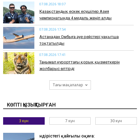
07.08.2026 18:07
Қазақстандық ескек есушілер Азия
чемпионатында 4 медаль жеңіп алды
07.08.2026 17:54
Астанадан Омбыға әуе рейстері уақытша
тоқтатылды
07.08.2026 17:41
​Танымал курорттағы қорық қызметкерін
жолбарыс өлтірді
Тағы мақалалар
КӨПТІ ҚЫЗЫҚТЫРҒАН
3 күн
7 күн
30 күн
Өндірістегі қайғылы оқиға: