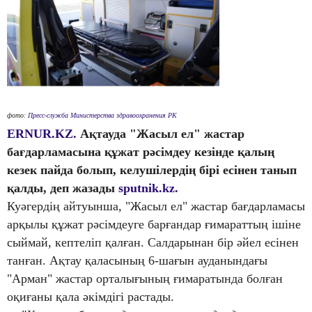
фото:
Пресс-служба Министерства здравоохранения РК
ERNUR.KZ.
Ақтауда "Жасыл ел" жастар
бағдарламасына құжат рәсімдеу кезінде қалың
кезек пайда болып, келушілердің бірі есінен танып
қалды, деп жазады
sputnik.kz.
Куәгердің айтуынша, "Жасыл ел" жастар бағдарламасы
арқылы құжат рәсімдеуге барғандар ғимараттың ішіне
сыймай, кептеліп қалған. Салдарынан бір әйел есінен
танған. Ақтау қаласының 6-шағын ауданындағы
"Арман" жастар орталығының ғимаратында болған
оқиғаны қала әкімдігі растады.