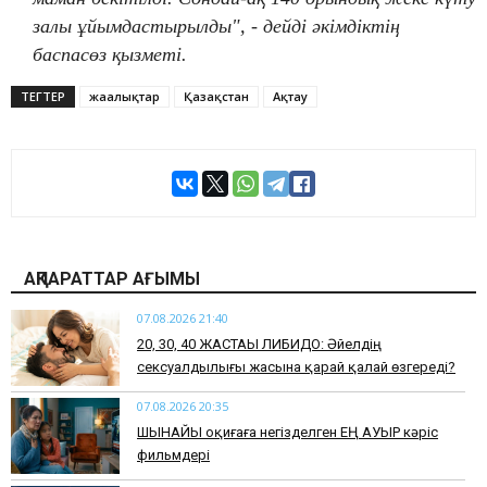
залы ұйымдастырылды", - дейді әкімдіктің
баспасөз қызметі.
ТЕГТЕР
жаңалықтар
Қазақстан
Ақтау
АҚПАРАТТАР АҒЫМЫ
07.08.2026 21:40
​20, 30, 40 ЖАСТАҒЫ ЛИБИДО: Әйелдің
сексуалдылығы жасына қарай қалай өзгереді?
07.08.2026 20:35
​ШЫНАЙЫ оқиғаға негізделген ЕҢ АУЫР кәріс
фильмдері