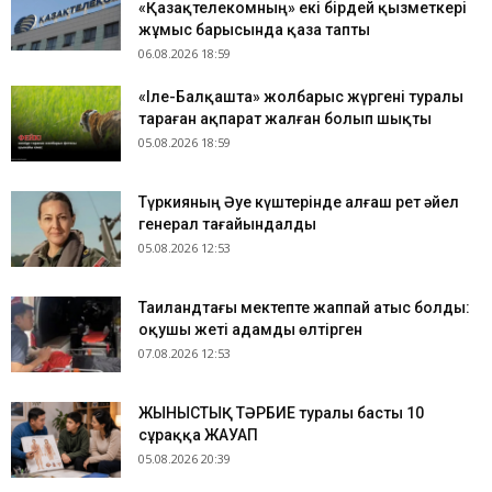
«Қазақтелекомның» екі бірдей қызметкері
жұмыс барысында қаза тапты
06.08.2026 18:59
«Іле-Балқашта» жолбарыс жүргені туралы
тараған ақпарат жалған болып шықты
05.08.2026 18:59
Түркияның Әуе күштерінде алғаш рет әйел
генерал тағайындалды
05.08.2026 12:53
Таиландтағы мектепте жаппай атыс болды:
оқушы жеті адамды өлтірген
07.08.2026 12:53
ЖЫНЫСТЫҚ ТӘРБИЕ туралы басты 10
сұраққа ЖАУАП
05.08.2026 20:39