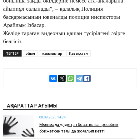
бойынша заңды өкілдеріне немесе ата-аналарына
айыппұл салынады”,
–
қалалық Полиция
басқармасының ювеналды полиция инспекторы
Арайлым Ізбасар.
Желіде тараған видеоның қашан түсірілгені әзірге
белгісіз.
ТЕГТЕР
ойын
жаңалықтар
Қазақстан
АҚПАРАТТАР АҒЫМЫ
08.08.2026 14:24
Мьянмада құлдықтан босатылған ресейлік
бойжеткен тағы да жоғалып кетті