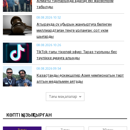
Алматы тауларында адасқан екі жасөспірім
табылды
08.08.2026 10:52
Атырауда су құбырын жаңғыртуға бөлінген
миллиардтаған теңге ұрланған: сот үкім
шығарды
08.08.2026 10:26
TikTok-тағы тікелей эфир: Тараз тұрғыны бес
тәулікке қамауға алынды
08.08.2026 09:54
Қазақстандық ескекшілер Азия чемпионатын төрт
алтын медальмен аяқтады
Тағы мақалалар
КӨПТІ ҚЫЗЫҚТЫРҒАН
3 күн
7 күн
30 күн