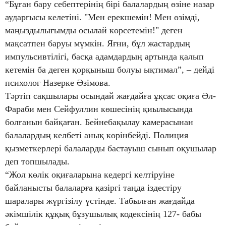
“Бұған бару себептерінің бірі балалардың өзіне назар
аударғысы келетіні. "Мен ерекшемін! Мен өзімді,
маңыздылығымды осылай көрсетемін!" деген
мақсатпен баруы мүмкін. Яғни, бұл жастардың
импульсивтілігі, басқа адамдардың артында қалып
кетемін ба деген қорқыныш болуы ықтимал”, – дейді
психолог Назерке Әзімова.
Тәртіп сақшылары осындай жағдайға ұқсас оқиға Әл-
Фараби мен Сейфуллин көшесінің қиылысында
болғанын байқаған. Бейнебақылау камерасынан
балалардың келбеті анық көрінбейді. Полиция
қызметкерлері балаларды бастауыш сынып оқушылар
деп топшылады.
“Жол көлік оқиғаларына кедергі келтіруіне
байланысты балаларға қазіргі таңда іздестіру
шаралары жүргізілу үстінде. Табылған жағдайда
әкімшілік құқық бұзушылық кодексінің 127- бабы