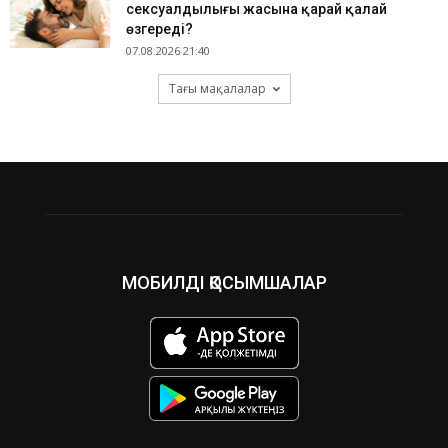
сексуалдылығы жасына қарай қалай
өзгереді?
07.08.2026 21:40
Тағы мақалалар
МОБИЛДІ ҚОСЫМШАЛАР