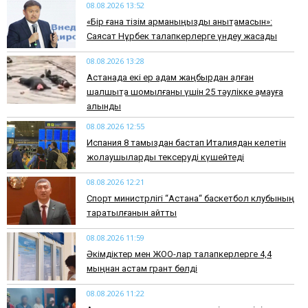
08.08.2026 13:52
«Бір ғана тізім арманыңызды анықтамасын»:
Саясат Нұрбек талапкерлерге үндеу жасады
08.08.2026 13:28
Астанада екі ер адам жаңбырдан қалған
шалшықта шомылғаны үшін 25 тәулікке қамауға
алынды
08.08.2026 12:55
Испания 8 тамыздан бастап Италиядан келетін
жолаушыларды тексеруді күшейтеді
08.08.2026 12:21
Спорт министрлігі “Астана“ баскетбол клубының
таратылғанын айтты
08.08.2026 11:59
Әкімдіктер мен ЖОО-лар талапкерлерге 4,4
мыңнан астам грант бөлді
08.08.2026 11:22