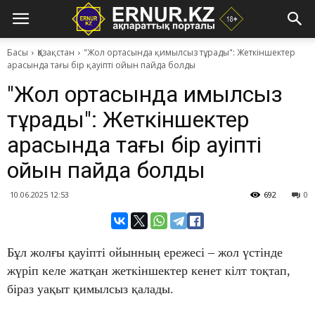
Басы
Қазақстан
"Жол ортасында қимылсыз тұрады": Жеткіншектер
арасында тағы бір қауіпті ойын пайда болды
"Жол ортасында қимылсыз
тұрады": Жеткіншектер
арасында тағы бір қауіпті
ойын пайда болды
10.06.2025 12:53
692
0
Бұл жолғы қауіпті ойынның ережесі – жол үстінде
жүріп келе жатқан жеткіншектер кенет кілт тоқтап,
біраз уақыт қимылсыз қалады.