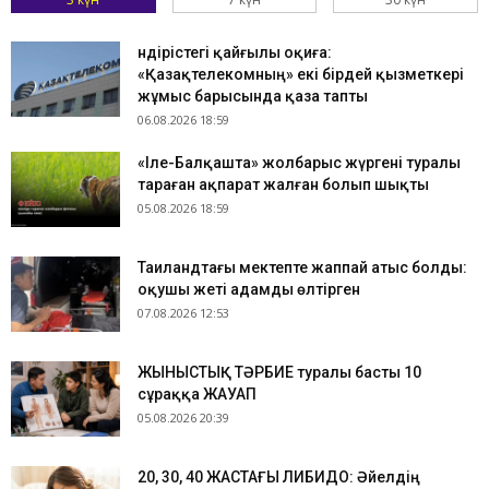
Өндірістегі қайғылы оқиға:
«Қазақтелекомның» екі бірдей қызметкері
жұмыс барысында қаза тапты
06.08.2026 18:59
«Іле-Балқашта» жолбарыс жүргені туралы
тараған ақпарат жалған болып шықты
05.08.2026 18:59
Таиландтағы мектепте жаппай атыс болды:
оқушы жеті адамды өлтірген
07.08.2026 12:53
ЖЫНЫСТЫҚ ТӘРБИЕ туралы басты 10
сұраққа ЖАУАП
05.08.2026 20:39
​20, 30, 40 ЖАСТАҒЫ ЛИБИДО: Әйелдің