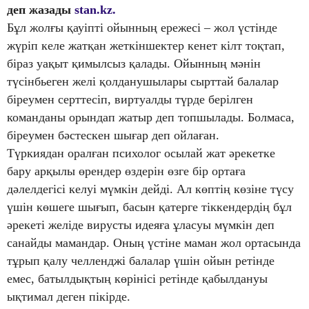
деп жазады
stan.kz.
Бұл жолғы қауіпті ойынның ережесі – жол үстінде
жүріп келе жатқан жеткіншектер кенет кілт тоқтап,
біраз уақыт қимылсыз қалады. Ойынның мәнін
түсінбьеген желі қолданушылары сырттай балалар
біреумен серттесіп, виртуалды түрде берілген
команданы орындап жатыр деп топшылады. Болмаса,
біреумен бәстескен шығар деп ойлаған.
Түркиядан оралған психолог осылай жат әрекетке
бару арқылы өрендер өздерін өзге бір ортаға
дәлелдегісі келуі мүмкін дейді. Ал көптің көзіне түсу
үшін көшеге шығып, басын қатерге тіккендердің бұл
әрекеті желіде вирусты идеяға ұласуы мүмкін деп
санайды мамандар. Оның үстіне маман жол ортасында
тұрып қалу челленджі балалар үшін ойын ретінде
емес, батылдықтың көрінісі ретінде қабылдануы
ықтимал деген пікірде.