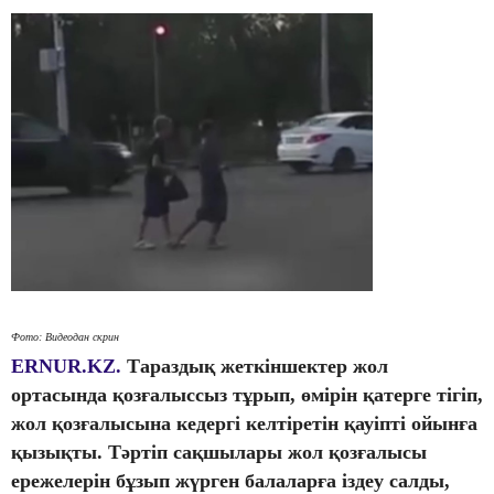
Фото: Видеодан скрин
ERNUR.KZ.
Тараздық жеткіншектер жол
ортасында қозғалыссыз тұрып, өмірін қатерге тігіп,
жол қозғалысына кедергі келтіретін қауіпті ойынға
қызықты. Тәртіп сақшылары жол қозғалысы
ережелерін бұзып жүрген балаларға іздеу салды,