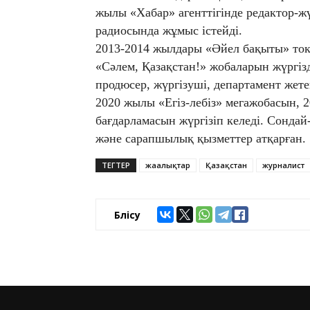
жылы «Хабар» агенттігінде редактор-жү
радиосында жұмыс істейді.
2013-2014 жылдары «Әйел бақыты» ток
«Сәлем, Қазақстан!» жобаларын жүргіз
продюсер, жүргізуші, департамент жете
2020 жылы «Егіз-лебіз» мегажобасын, 
бағдарламасын жүргізіп келеді. Сондай
және сарапшылық қызметтер атқарған.
ТЕГТЕР
жаңалықтар
Қазақстан
журналист
Бөлісу