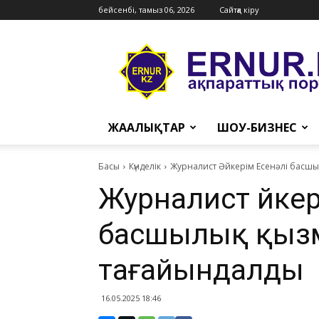
бейсенбі, тамыз 06, 2026
Сайтқа кіру
Ernur
Press
ЖАҢАЛЫҚТАР
ШОУ-БИЗНЕС
Басы
Күнделік
Журналист Әйкерім Есенәлі басш
Журналист Әйкер
басшылық қыз
тағайындалды
16.05.2025 18:46