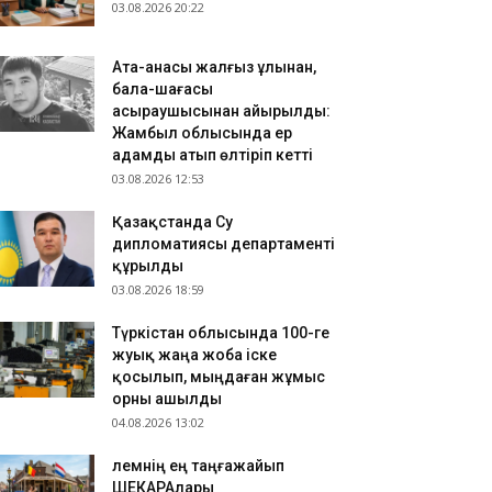
.08.2026 17:54
03.08.2026 20:22
зақстанда 200-ден астам ресейлік телеарна
ркелген
Ата-анасы жалғыз ұлынан,
.08.2026 17:48
бала-шағасы
ымкентте сапалы интернетпен қамту
асыраушысынан айырылды:
Жамбыл облысында ер
ұмысытары жалғасуда
адамды атып өлтіріп кетті
03.08.2026 12:53
Қазақстанда Су
дипломатиясы департаменті
құрылды
03.08.2026 18:59
Түркістан облысында 100-ге
жуық жаңа жоба іске
қосылып, мыңдаған жұмыс
орны ашылды
04.08.2026 13:02
​Әлемнің ең таңғажайып
ШЕКАРАлары