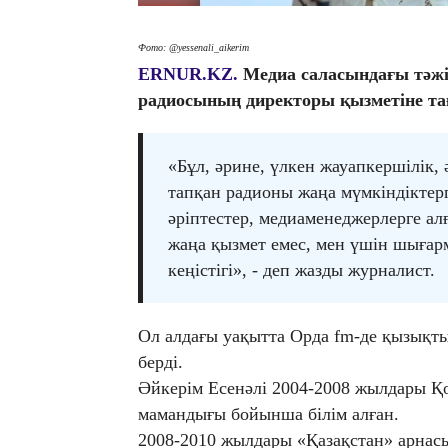
Фото: @yessenali_aikerim
ERNUR.KZ.
Медиа саласындағы тәжі
радиосының директоры қызметіне т
«Бұл, әрине, үлкен жауапкершілік,
тапқан радионы жаңа мүмкіндіктерг
әріптестер, медиаменеджерлерге ал
жаңа қызмет емес, мен үшін шығар
кеңістігі», - деп жазды журналист.
Ол алдағы уақытта Орда fm-де қызықт
берді.
Әйкерім Есенәлі 2004-2008 жылдары Қ
мамандығы бойынша білім алған.
2008-2010 жылдары «Қазақстан» арнас