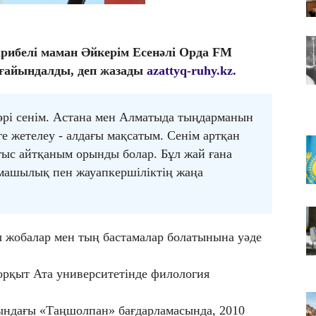
05
Қа
ті
рибелі маман Әйкерім Есенәлі Орда FM
05
ағайындалды, деп жазады
azattyq-ruhy.kz.
Ш
ж
 әрі сенім. Астана мен Алматыда тыңдарманын
е жетелеу - алдағы мақсатым. Сенім артқан
ғыс айтқаным орынды болар. Бұл жай ғана
машылық пен жауапкершіліктің жаңа
ы жобалар мен тың бастамалар болатынына уәде
орқыт Ата университетінде филология
ындағы «Таңшолпан» бағдарламасында, 2010