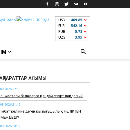
USD
469.85
EUR
542.16
RUB
5.78
UZS
3.95
ЛІМ
АҚПАРАТТАР АҒЫМЫ
.08.2026 22:15
үрлі жастағы балаларға қандай спорт пайдалы?
.08.2026 21:45
ымбат көлікке деген қызығушылық НЕЛІКТЕН
ӨМЕНДЕДІ?
.08.2026 20:39