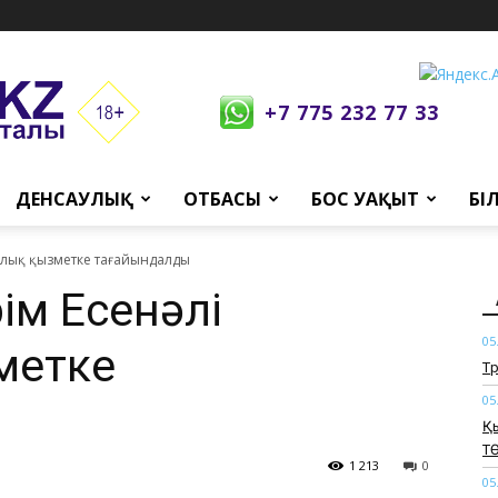
+7 775 232 77 33
ДЕНСАУЛЫҚ
ОТБАСЫ
БОС УАҚЫТ
БІ
ылық қызметке тағайындалды
ім Есенәлі
05
метке
​Т
05
Қ
Т
1 213
0
05