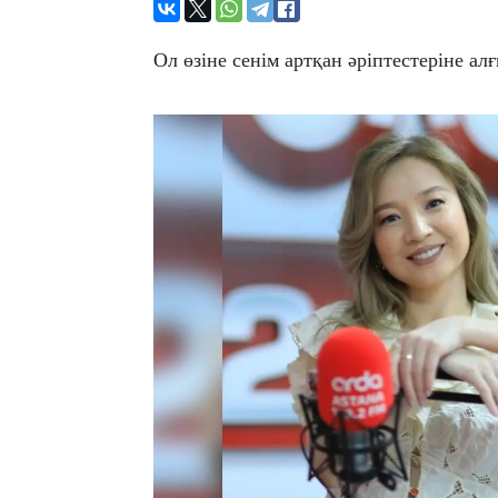
​Ол өзіне сенім артқан әріптестеріне ал