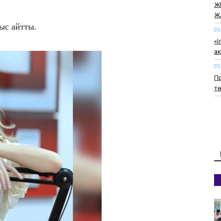
Ж
Ж
ғыс айтты.
05
«І
а
05
Пр
т
05
20
т
05
Қ
оп
ке
05
Ж
ағ