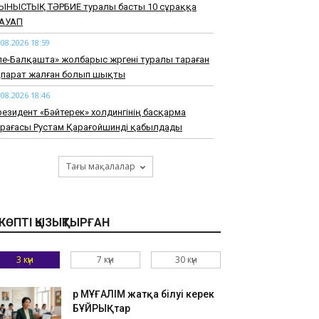
ЫНЫСТЫҚ ТӘРБИЕ туралы басты 10 сұраққа
АУАП
.08.2026 18:59
ле-Балқашта» жолбарыс жүргені туралы тараған
қпарат жалған болып шықты
.08.2026 18:46
езидент «Бәйтерек» холдингінің басқарма
өрағасы Рустам Қарағойшинді қабылдады
.08.2026 18:33
27 жылға дейін өңірлерде заманауи
Тағы мақалалар
равматологиялық орталықтар құрылады
.08.2026 18:20
азақстанда Транскаспий суасты талшықты-
КӨПТІ ҚЫЗЫҚТЫРҒАН
тикалық байланыс желісі құрылысының негізгі
зеңі аяқталды
3 күн
7 күн
30 күн
.08.2026 18:07
амбыл облысында жолға таласқан
Әр МҰҒАЛІМ жатқа білуі керек
айындылар жүргізушіні соққыға жықты
БҰЙРЫҚтар