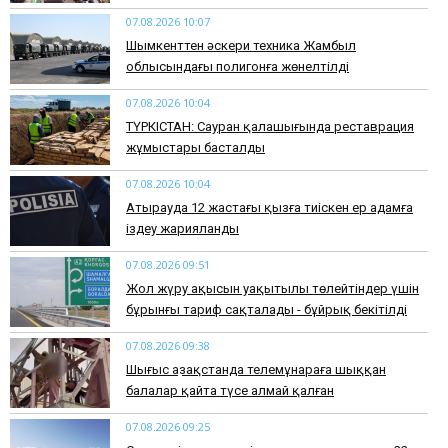
07.08.2026 10:07
​Шымкенттен әскери техника Жамбыл
облысындағы полигонға жөнелтілді
07.08.2026 10:04
ТҮРКІСТАН: Сауран қалашығында реставрация
жұмыстары басталды
07.08.2026 10:04
Атырауда 12 жастағы қызға тиіскен ер адамға
іздеу жарияланды
07.08.2026 09:51
Жол жүру ақысын уақытылы төлейтіндер үшін
бұрынғы тариф сақталады - бұйрық бекітілді
07.08.2026 09:38
Шығыс Қазақстанда телемұнараға шыққан
балалар қайта түсе алмай қалған
07.08.2026 09:25