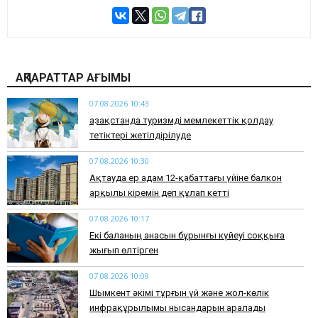
АҚПАРАТТАР АҒЫМЫ
07.08.2026 10:43
Қазақстанда туризмді мемлекеттік қолдау
тетіктері жетілдірілуде
07.08.2026 10:30
Ақтауда ер адам 12-қабаттағы үйіне балкон
арқылы кіремін деп құлап кетті
07.08.2026 10:17
Екі баланың анасын бұрынғы күйеуі соққыға
жығып өлтірген
07.08.2026 10:09
Шымкент әкімі тұрғын үй және жол-көлік
инфрақұрылымы нысандарын аралады