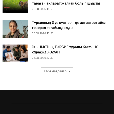
тараған ақпарат жалған болып шықты
05.08.2026 18:59
Түркияның Әуе күштерінде алғаш рет әйел
генерал тағайындалды
05.08.2026 12:53
ЖЫНЫСТЫҚ ТӘРБИЕ туралы басты 10
сұраққа ЖАУАП
05.08.2026 20:39
Тағы мақалалар