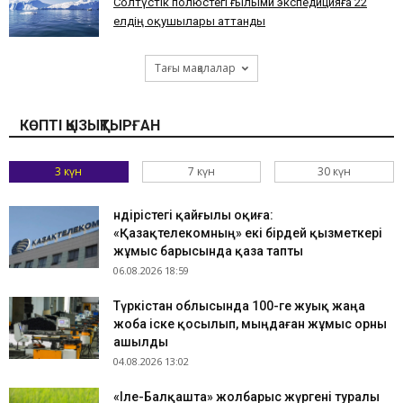
Солтүстік полюстегі ғылыми экспедицияға 22
елдің оқушылары аттанды
Тағы мақалалар
КӨПТІ ҚЫЗЫҚТЫРҒАН
3 күн
7 күн
30 күн
Өндірістегі қайғылы оқиға:
«Қазақтелекомның» екі бірдей қызметкері
жұмыс барысында қаза тапты
06.08.2026 18:59
Түркістан облысында 100-ге жуық жаңа
жоба іске қосылып, мыңдаған жұмыс орны
ашылды
04.08.2026 13:02
«Іле-Балқашта» жолбарыс жүргені туралы