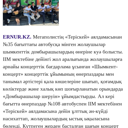
ERNUR.KZ.
Мегаполистің «Теріскей» аялдамасынан
№35 бағыттағы автобусқа мінген жолаушылар
шымкенттік домбырашылардың өнеріне куә болысты.
ІІМ мектебіне дейінгі жол аралығында жолаушыларға
арнайы концерттік бағдарлама ұсынған «Шымкент-
концерт» концерттік ұйымының өнерпаздары мен
танымал әртістері қала көшелеріне шығып, қоғамдық
көліктерде және халық көп шоғырланатын орындарда
«Домбырашылар шеруін» ұйымдастырды. Ал кері
бағытта өнерпаздар №108 автобуспен ІІМ мектебінен
«Теріскей» аялдамасына дейін ұлттық ән-күйді
насихаттап, жолаушылардың ыстық ықыласына
бөленді. Күтпеген жерден басталған шағын концерт