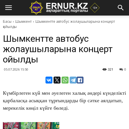
Басы
Шымкент
​Шымкентте автобус жолаушыларына концерт
қойылды
​Шымкентте автобус
жолаушыларына концерт
қойылды
05.07.2026 15:50
321
0
Күмбірлеген күй мен әуелеген халық әндері күнделікті
қарбаласқа асыққан тұрғындарды бір сәтке аялдатып,
мерекелік көңіл күйге бөледі.