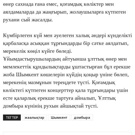
өнер сахнада ғана емес, қоғамдық көліктер мен
аялдамаларда да жаңғырып, жолаушыларға күтпеген
рухани сый жасалды.
Күмбірлеген күй мен әуелеген халық әндері күнделікті
қарбаласқа асыққан тұрғындарды бір сәтке аялдатып,
мерекелік көңіл күйге бөледі.
Ұйымдастырушылардың айтуынша ұлттық өнер мен
мемлекеттік құндылықтарды ұштастырған бұл ерекше
жоба Шымкент көшелерін күйдің қоңыр үніне бөлеп,
мерекенің мазмұнын тереңдете түсті. Қоғамдық
көліктегі күтпеген концерттер қала тұрғындары үшін
есте қаларлық ерекше тартуға айналып, Ұлттық
домбыра күнінің рухын айшықтай түсті.
ТЕГТЕР
жаңалықтар
Шымкент
домбыра