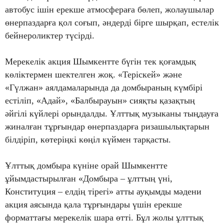
автобус ішін ерекше атмосфераға бөлеп, жолаушылар
өнерпаздарға қол соғып, әндерді бірге шырқап, естелік
бейнероликтер түсірді.
Мерекелік акция Шымкентте бүгін тек қоғамдық
көліктермен шектелген жоқ. «Теріскей» және
«Гүлжан» аялдамаларында да домбыраның күмбірі
естіліп, «Адай», «Балбырауын» сияқты қазақтың
әйгілі күйлері орындалды. Ұлттық музыканы тыңдауға
жиналған тұрғындар өнерпаздарға ризашылықтарын
білдіріп, көтеріңкі көңіл күймен тарқасты.
Ұлттық домбыра күніне орай Шымкентте
ұйымдастырылған «Домбыра – ұлттың үні,
Конституция – елдің тірегі» атты ауқымды мәдени
акция аясында қала тұрғындары үшін ерекше
форматтағы мерекелік шара өтті. Бұл жолы ұлттық