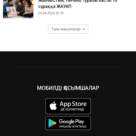
ЖЫНЫСТЫҚ ТӘРБИЕ туралы басты 10
сұраққа ЖАУАП
05.08.2026 20:39
Тағы мақалалар
МОБИЛДІ ҚОСЫМШАЛАР