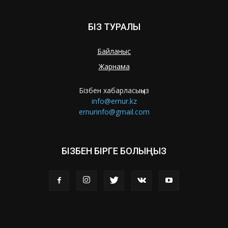
БІЗ ТУРАЛЫ
Байланыс
Жарнама
Бізбен хабарласыңыз
info@ernur.kz
ernurinfo@gmail.com
БІЗБЕН БІРГЕ БОЛЫҢЫЗ