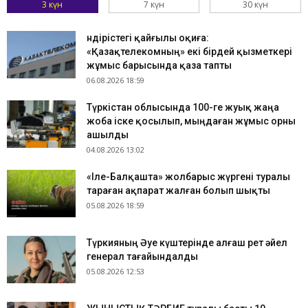
3 күн
7 күн
30 күн
Өндірістегі қайғылы оқиға:
«Қазақтелекомның» екі бірдей қызметкері
жұмыс барысында қаза тапты
06.08.2026 18:59
Түркістан облысында 100-ге жуық жаңа
жоба іске қосылып, мыңдаған жұмыс орны
ашылды
04.08.2026 13:02
«Іле-Балқашта» жолбарыс жүргені туралы
тараған ақпарат жалған болып шықты
05.08.2026 18:59
Түркияның Әуе күштерінде алғаш рет әйел
генерал тағайындалды
05.08.2026 12:53