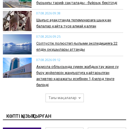
бұрынғы тариф сақталады - бұйрық бекітілді
07.08.2026 09:38
Шығыс Қазақстанда телемұнараға шыққан
балалар қайта түсе алмай қалған
07.08.2026 09:25
Солтүстік полюстегі ғылыми экспедицияға 22
елдің оқушылары аттанды
07.08.2026 09:12
Ақмола облысында сумен жабдықтау және су
бұру жүйелерін жаңғыртуға қайтарылған
активтер қаражаты есебінен 1,4 млрд теңге
бөлінді
Тағы мақалалар
КӨПТІ ҚЫЗЫҚТЫРҒАН