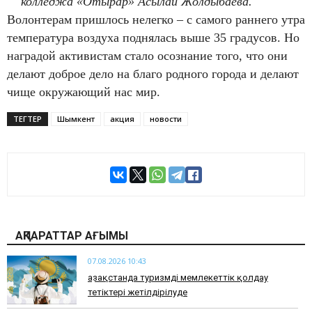
колледжа «Отырар» Асылай Жолдыбаева.
Волонтерам пришлось нелегко – с самого раннего утра
температура воздуха поднялась выше 35 градусов. Но
наградой активистам стало осознание того, что они
делают доброе дело на благо родного города и делают
чище окружающий нас мир.
ТЕГТЕР
Шымкент
акция
новости
АҚПАРАТТАР АҒЫМЫ
07.08.2026 10:43
Қазақстанда туризмді мемлекеттік қолдау
тетіктері жетілдірілуде