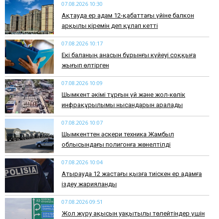
07.08.2026 10:30
Ақтауда ер адам 12-қабаттағы үйіне балкон
арқылы кіремін деп құлап кетті
07.08.2026 10:17
Екі баланың анасын бұрынғы күйеуі соққыға
жығып өлтірген
07.08.2026 10:09
Шымкент әкімі тұрғын үй және жол-көлік
инфрақұрылымы нысандарын аралады
07.08.2026 10:07
​Шымкенттен әскери техника Жамбыл
облысындағы полигонға жөнелтілді
07.08.2026 10:04
Атырауда 12 жастағы қызға тиіскен ер адамға
іздеу жарияланды
07.08.2026 09:51
Жол жүру ақысын уақытылы төлейтіндер үшін