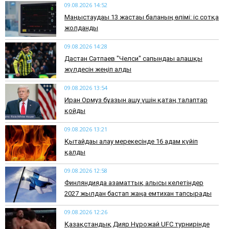
09.08.2026 14:52
Маңғыстаудағы 13 жастағы баланың өлімі: іс сотқа
жолданды
09.08.2026 14:28
Дастан Сәтпаев "Челси" сапындағы алғашқы
жүлдесін жеңіп алды
09.08.2026 13:54
Иран Ормуз бұғазын ашу үшін қатаң талаптар
қойды
09.08.2026 13:21
Қытайдағы алау мерекесінде 16 адам күйіп
қалды
09.08.2026 12:58
Финляндияда азаматтық алғысы келетіндер
2027 жылдан бастап жаңа емтихан тапсырады
09.08.2026 12:26
Қазақстандық Дияр Нұрғожай UFC турнирінде