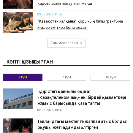
қарсыласын нокаутпен жеңді
09.08.2026 11:52
"Қазақстан халқына" қорының білім грантына
кімдер үміткер бола алады
Тағы мақалалар
КӨПТІ ҚЫЗЫҚТЫРҒАН
3 күн
7 күн
30 күн
Өндірістегі қайғылы оқиға:
«Қазақтелекомның» екі бірдей қызметкері
жұмыс барысында қаза тапты
06.08.2026 18:59
Таиландтағы мектепте жаппай атыс болды:
оқушы жеті адамды өлтірген