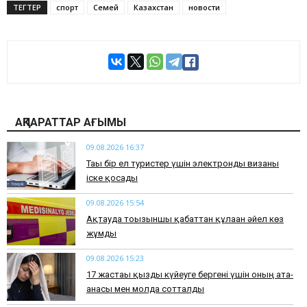
ТЕГТЕР
спорт
Семей
Казахстан
новости
АҚПАРАТТАР АҒЫМЫ
09.08.2026 16:37
Тағы бір ел туристер үшін электронды визаны
іске қосады
09.08.2026 15:54
Ақтауда тоғызыншы қабаттан құлаған әйел көз
жұмды
09.08.2026 15:23
17 жастағы қызды күйеуге бергені үшін оның ата-
анасы мен молда сотталды