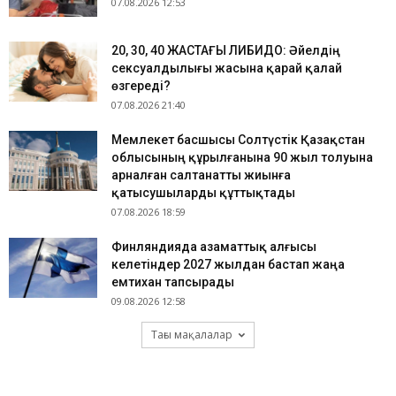
07.08.2026 12:53
​20, 30, 40 ЖАСТАҒЫ ЛИБИДО: Әйелдің
сексуалдылығы жасына қарай қалай
өзгереді?
07.08.2026 21:40
Мемлекет басшысы Солтүстік Қазақстан
облысының құрылғанына 90 жыл толуына
арналған салтанатты жиынға
қатысушыларды құттықтады
07.08.2026 18:59
Финляндияда азаматтық алғысы
келетіндер 2027 жылдан бастап жаңа
емтихан тапсырады
09.08.2026 12:58
Тағы мақалалар