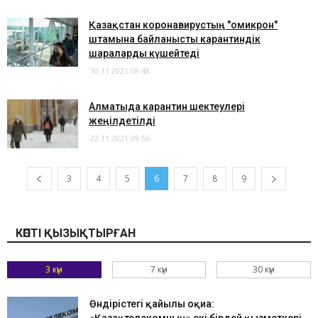
Қазақстан коронавирустың "омикрон"
штамына байланысты карантиндік
шараларды күшейтеді
30.11.2021 08:48
Алматыда карантин шектеулері
жеңілдетілді
22.11.2021 09:56
3
4
5
6
7
8
9
КӨПТІ ҚЫЗЫҚТЫРҒАН
3 күн
7 күн
30 күн
Өндірістегі қайғылы оқиға: