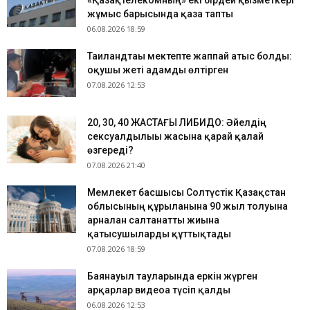
«Қазақтелекомның» екі бірдей қызметкері
жұмыс барысында қаза тапты
06.08.2026 18:59
Таиландтағы мектепте жаппай атыс болды:
оқушы жеті адамды өлтірген
07.08.2026 12:53
​20, 30, 40 ЖАСТАҒЫ ЛИБИДО: Әйелдің
сексуалдылығы жасына қарай қалай
өзгереді?
07.08.2026 21:40
Мемлекет басшысы Солтүстік Қазақстан
облысының құрылғанына 90 жыл толуына
арналған салтанатты жиынға
қатысушыларды құттықтады
07.08.2026 18:59
Баянауыл тауларында еркін жүрген
арқарлар видеоға түсіп қалды
06.08.2026 12:53