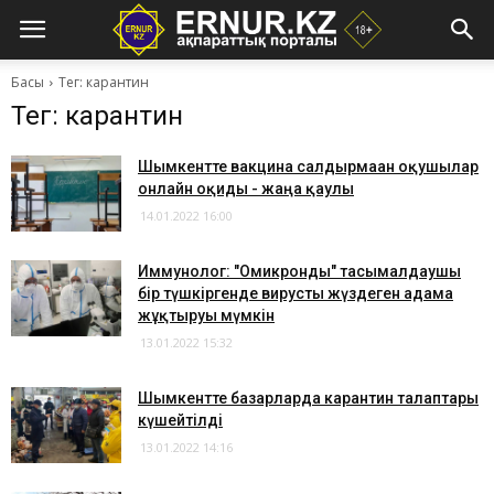
Басы
Тег: карантин
Тег: карантин
Шымкентте вакцина салдырмаған оқушылар
онлайн оқиды - жаңа қаулы
14.01.2022 16:00
Иммунолог: "Омикронды" тасымалдаушы
бір түшкіргенде вирусты жүздеген адамға
жұқтыруы мүмкін
13.01.2022 15:32
Шымкентте базарларда карантин талаптары
күшейтілді
13.01.2022 14:16