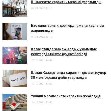
Шымкентте карантин мерзімі ұзартылды
04.01.2022 19:13
Бас санитарлық дәрігердің жаңа қаулысы
жарияланды
01.01.2022 13:10
Қазақстанда жаңажылдық ұжымдық
кештерді өткізуге рұқсат берілді
27.12.2021 14:44
Шығыс Қазақстанда карантиндік шектеулер
30 желтоқсанға дейін ұзартылды
17.12.2021 10:02
Үшінші мегаполисте карантин жеңілдеді
14.12.2021 11:40