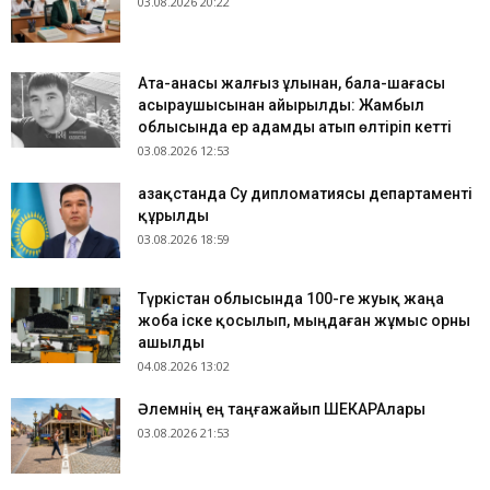
03.08.2026 20:22
Ата-анасы жалғыз ұлынан, бала-шағасы
асыраушысынан айырылды: Жамбыл
облысында ер адамды атып өлтіріп кетті
03.08.2026 12:53
Қазақстанда Су дипломатиясы департаменті
құрылды
03.08.2026 18:59
Түркістан облысында 100-ге жуық жаңа
жоба іске қосылып, мыңдаған жұмыс орны
ашылды
04.08.2026 13:02
​Әлемнің ең таңғажайып ШЕКАРАлары
03.08.2026 21:53