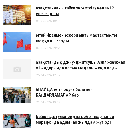
Қазақстаннан Қытайға ұн жеткізу көлемі 2
есеге артты
04.05.2026 10:04
Қытай Иранмен әскери ынтымақтастықты
жоққа шығарды
02.05.2026 09:53
Қазақстандық джиу-джитсушы Азия жағажай
ойындарында алтын медаль жеңіп алды
25.04.2026 12:07
ҚЫТАЙДА тегін оқуға болатын
БАҒДАРЛАМАЛАР бар
21.04.2026 19:43
​Бейжіңде гуманоидты робот жартылай
марафонда адамнан жылдам жүгірді