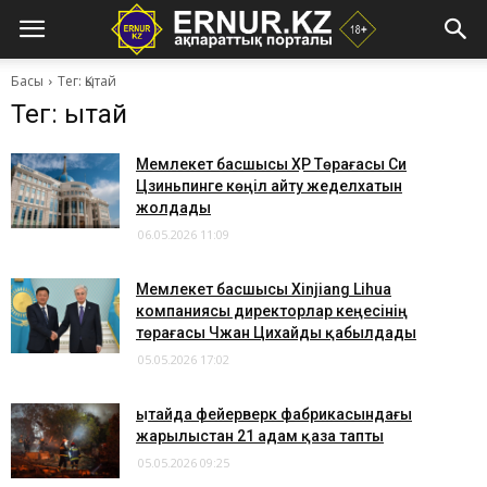
Басы
Тег: Қытай
Тег: Қытай
​Мемлекет басшысы ҚХР Төрағасы Си
Цзиньпинге көңіл айту жеделхатын
жолдады
06.05.2026 11:09
Мемлекет басшысы Xinjiang Lihua
компаниясы директорлар кеңесінің
төрағасы Чжан Цихайды қабылдады
05.05.2026 17:02
​Қытайда фейерверк фабрикасындағы
жарылыстан 21 адам қаза тапты
05.05.2026 09:25