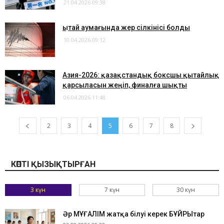
21.04.2026 09:38
​Қытай аумағында жер сілкінісі болды
10.04.2026 09:12
Азия-2026: қазақстандық боксшы қытайлық
қарсыласын жеңіп, финалға шықты
06.04.2026 11:48
2
3
4
5
6
7
8
КӨПТІ ҚЫЗЫҚТЫРҒАН
3 күн
7 күн
30 күн
Әр МҰҒАЛІМ жатқа білуі керек БҰЙРЫҚтар