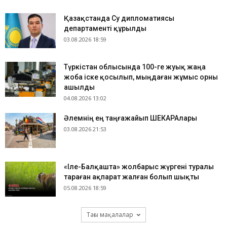
Қазақстанда Су дипломатиясы
департаменті құрылды
03.08.2026 18:59
Түркістан облысында 100-ге жуық жаңа
жоба іске қосылып, мыңдаған жұмыс орны
ашылды
04.08.2026 13:02
​Әлемнің ең таңғажайып ШЕКАРАлары
03.08.2026 21:53
«Іле-Балқашта» жолбарыс жүргені туралы
тараған ақпарат жалған болып шықты
05.08.2026 18:59
Тағы мақалалар