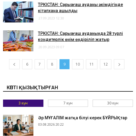
ТҮРКІСТАН: Сарыағаш ауданы әкімдігінде
кітапхана ашылды
27.09.2023 12:30
ТҮРКІСТАН: Сарыағаш ауданында 28 түрлі
кондитерлік өнім өндіріліп жатыр
20.09.2023 09:07
6
7
8
9
10
11
12
КӨПТІ ҚЫЗЫҚТЫРҒАН
3 күн
7 күн
30 күн
Әр МҰҒАЛІМ жатқа білуі керек БҰЙРЫҚтар
03.08.2026 20:22