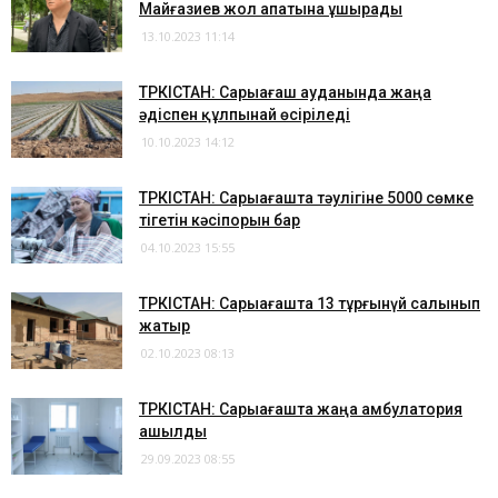
Майғазиев жол апатына ұшырады
13.10.2023 11:14
ТҮРКІСТАН: Сарыағаш ауданында жаңа
әдіспен құлпынай өсіріледі
10.10.2023 14:12
ТҮРКІСТАН: Сарыағашта тәулігіне 5000 сөмке
тігетін кәсіпорын бар
04.10.2023 15:55
ТҮРКІСТАН: Сарыағашта 13 тұрғынүй салынып
жатыр
02.10.2023 08:13
ТҮРКІСТАН: Сарыағашта жаңа амбулатория
ашылды
29.09.2023 08:55