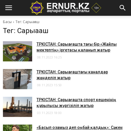
Басы
Тег: Сарыағаш
Тег: Сарыағаш
ТҮРКІСТАН: Сарыағашта тағы бір «Жайлы
мектептің» іргетасы қаланып жатыр
08.11.2023 16:25
ТҮРКІСТАН: Сарыағаштағы каналдар
жөнделіп жатыр
08.11.2023 15:50
ТҮРКІСТАН: Сарыағашта спорт кешенінің
құрылысы жүргізіліп жатыр
03.11.2023 18:00
​«Басып озамыз деп оңбай қалдық»: Сәкен