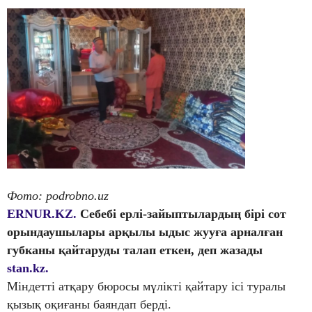
Фото: podrobno.uz
ERNUR.KZ.
Себебі ерлі-зайыптылардың бірі сот
орындаушылары арқылы ыдыс жууға арналған
губканы қайтаруды талап еткен, деп жазады
stan.kz.
Міндетті атқару бюросы мүлікті қайтару ісі туралы
қызық оқиғаны баяндап берді.