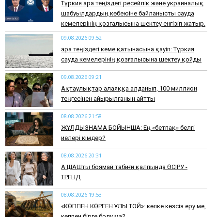
Түркия Қара теңіздегі ресейлік және украиналық
шабуылдардың көбеюіне байланысты сауда
кемелерінің қозғалысына шектеу енгізіп жатыр.
09.08.2026 09:52
Қара теңіздегі кеме қатынасына қауіп: Түркия
сауда кемелерінің қозғалысына шектеу қойды
09.08.2026 09:21
Ақтаулықтар алаяққа алданып, 100 миллион
теңгесінен айырылғанын айтты
08.08.2026 21:58
ЖҰЛДЫЗНАМА БОЙЫНША: Ең «бетпақ» белгі
иелері кімдер?
08.08.2026 20:31
АҚ ШАШты боямай табиғи қалпында ӨСІРУ -
ТРЕНД
08.08.2026 19:53
​«КӨППЕН КӨРГЕН ҰЛЫ ТОЙ»: көпке көзсіз еру ме,
көппен бірге болу ма?