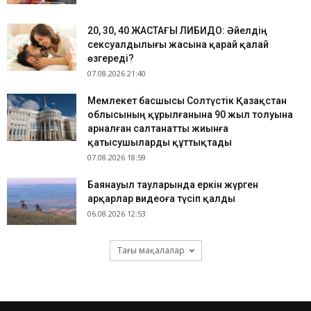
​20, 30, 40 ЖАСТАҒЫ ЛИБИДО: Әйелдің
сексуалдылығы жасына қарай қалай
өзгереді?
07.08.2026 21:40
Мемлекет басшысы Солтүстік Қазақстан
облысының құрылғанына 90 жыл толуына
арналған салтанатты жиынға
қатысушыларды құттықтады
07.08.2026 18:59
Баянауыл тауларында еркін жүрген
арқарлар видеоға түсіп қалды
06.08.2026 12:53
Тағы мақалалар