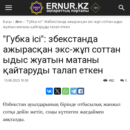
Басы
Әлем
"Губка ісі": Өзбекстанда ажырасқан экс-жұп соттан ыдыс
жуатын матаны қайтаруды талап еткен
"Губка ісі": Өзбекстанда
ажырасқан экс-жұп соттан
ыдыс жуатын матаны
қайтаруды талап еткен
15.08.2025 10:30
462
0
Өзбекстан ауылдарының бірінде отбасылық жанжал
сотқа дейін жетіп, соңы күтпеген жағдаймен
аяқталды.