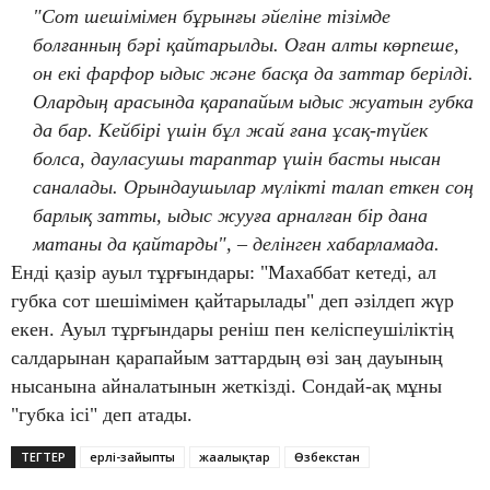
"Сот шешімімен бұрынғы әйеліне тізімде
болғанның бәрі қайтарылды. Оған алты көрпеше,
он екі фарфор ыдыс және басқа да заттар берілді.
Олардың арасында қарапайым ыдыс жуатын губка
да бар. Кейбірі үшін бұл жай ғана ұсақ-түйек
болса, дауласушы тараптар үшін басты нысан
саналады. Орындаушылар мүлікті талап еткен соң
барлық затты, ыдыс жууға арналған бір дана
матаны да қайтарды", – делінген хабарламада.
Енді қазір ауыл тұрғындары: "Махаббат кетеді, ал
губка сот шешімімен қайтарылады" деп әзілдеп жүр
екен. Ауыл тұрғындары реніш пен келіспеушіліктің
салдарынан қарапайым заттардың өзі заң дауының
нысанына айналатынын жеткізді. Сондай-ақ мұны
"губка ісі" деп атады.
ТЕГТЕР
ерлі-зайыпты
жаңалықтар
Өзбекстан