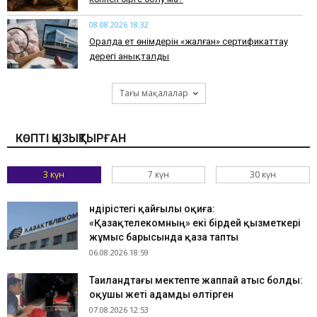
08.08.2026 18:32
Оралда ет өнімдерін «жалған» сертификаттау
дерегі анықталды
Тағы мақалалар
КӨПТІ ҚЫЗЫҚТЫРҒАН
3 күн
7 күн
30 күн
Өндірістегі қайғылы оқиға:
«Қазақтелекомның» екі бірдей қызметкері
жұмыс барысында қаза тапты
06.08.2026 18:59
Таиландтағы мектепте жаппай атыс болды:
оқушы жеті адамды өлтірген
07.08.2026 12:53