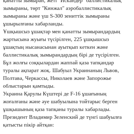
қанатты зымыран, жеті "Искандер" баллистикалық
зымыраны, төрт "Кинжал" аэробаллистикалық
зымыраны және үш S-300 зениттік зымыраны
ұшырылғаны хабарланды.
Ұшқышсыз ұшақтар мен қанатты зымырандардың
жартысына жуығы түсірілген, 225 ұшқышсыз
ұшақтың нысанасынан ауытқып кеткен және
баллистикалық зымырандардың бірі де түсірілген.
Бұл жолғы соққылардан жаппай қаза тапқандар
туралы ақпарат жоқ. Шабуыл Украинаның Львов,
Полтава, Черкассы, Николаев және Запорожье
облыстарын қамтыды.
Украина Қарулы Күштері де F-16 ұшағының
жоғалғаны және әуе шабуылына тойтарыс берген
ұшқышының қаза тапқаны туралы хабарлады.
П
резидент Владимир Зеленский де түнгі шабуылға
қатысты пікір айтқан: