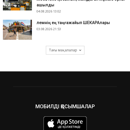
ашылды
04.08.2026 13:02
​Әлемнің ең таңғажайып ШЕКАРАлары
03.08.2026 21:53
Тағы мақалалар
МОБИЛДІ ҚОСЫМШАЛАР