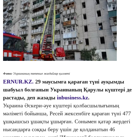
Фото:
Украинаның төтенше жағдайлар қызметі
ERNUR.KZ.
29 маусымға қараған түні ауқымды
шабуыл болғанын Украинаның Қарулы күштері де
растады, деп жазады
inbusiness.kz
.
Украина Әскери-әуе күштері қолбасшылығының
мәліметі бойынша, Ресей жексенбіге қараған түні 477
ұшқышсыз ұшақты ұшырған. Сонымен қатар жердегі
нысандарға соққы беру үшін де қолданатын 46