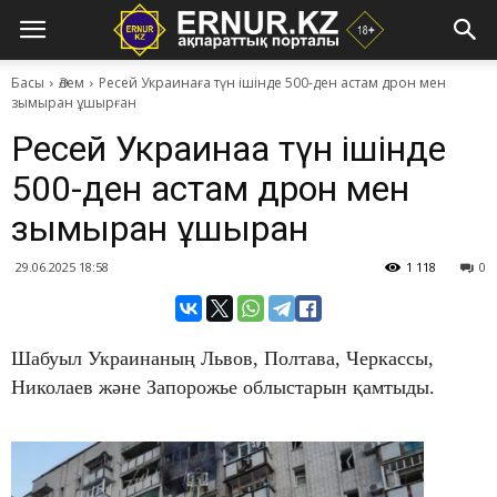
Басы
Әлем
Ресей Украинаға түн ішінде 500-ден астам дрон мен
зымыран ұшырған
Ресей Украинаға түн ішінде
500-ден астам дрон мен
зымыран ұшырған
29.06.2025 18:58
1 118
0
Шабуыл Украинаның Львов, Полтава, Черкассы,
Николаев және Запорожье облыстарын қамтыды.