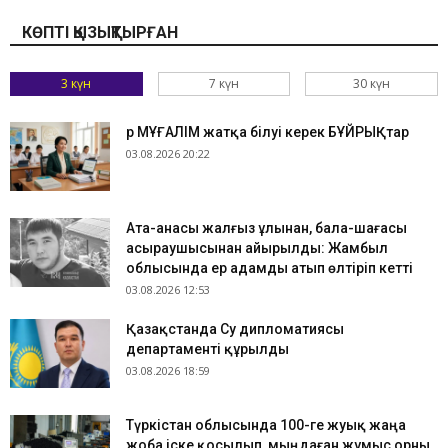
КӨПТІ ҚЫЗЫҚТЫРҒАН
3 күн
7 күн
30 күн
Әр МҰҒАЛІМ жатқа білуі керек БҰЙРЫҚтар
03.08.2026 20:22
Ата-анасы жалғыз ұлынан, бала-шағасы
асыраушысынан айырылды: Жамбыл
облысында ер адамды атып өлтіріп кетті
03.08.2026 12:53
Қазақстанда Су дипломатиясы
департаменті құрылды
03.08.2026 18:59
Түркістан облысында 100-ге жуық жаңа
жоба іске қосылып, мыңдаған жұмыс орны