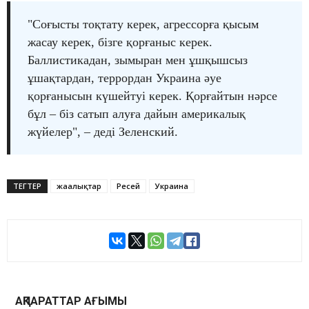
"Соғысты тоқтату керек, агрессорға қысым
жасау керек, бізге қорғаныс керек.
Баллистикадан, зымыран мен ұшқышсыз
ұшақтардан, террордан Украина әуе
қорғанысын күшейтуі керек. Қорғайтын нәрсе
бұл – біз сатып алуға дайын америкалық
жүйелер", – деді Зеленский.
ТЕГТЕР
жаңалықтар
Ресей
Украина
АҚПАРАТТАР АҒЫМЫ