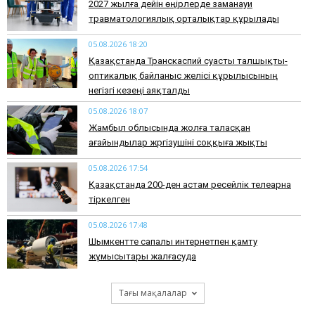
2027 жылға дейін өңірлерде заманауи
травматологиялық орталықтар құрылады
05.08.2026 18:20
Қазақстанда Транскаспий суасты талшықты-
оптикалық байланыс желісі құрылысының
негізгі кезеңі аяқталды
05.08.2026 18:07
Жамбыл облысында жолға таласқан
ағайындылар жүргізушіні соққыға жықты
05.08.2026 17:54
Қазақстанда 200-ден астам ресейлік телеарна
тіркелген
05.08.2026 17:48
Шымкентте сапалы интернетпен қамту
жұмысытары жалғасуда
Тағы мақалалар