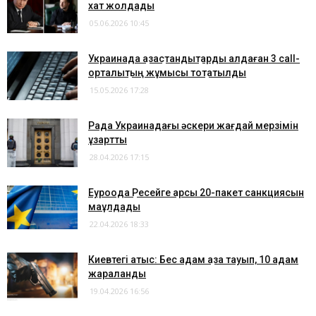
хат жолдады
05.06.2026 10:45
Украинада қазақстандықтарды алдаған 3 call-
орталықтың жұмысы тоқтатылды
15.05.2026 17:28
Рада Украинадағы әскери жағдай мерзімін
ұзартты
28.04.2026 17:15
Еуроодақ Ресейге қарсы 20-пакет санкциясын
мақұлдады
22.04.2026 18:33
Киевтегі атыс: Бес адам қаза тауып, 10 адам
жараланды
19.04.2026 16:56