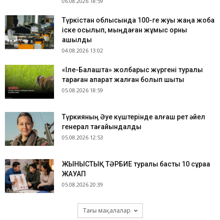
06.08.2026 18:59
Түркістан облысында 100-ге жуық жаңа жоба
іске қосылып, мыңдаған жұмыс орны
ашылды
04.08.2026 13:02
«Іле-Балқашта» жолбарыс жүргені туралы
тараған ақпарат жалған болып шықты
05.08.2026 18:59
Түркияның Әуе күштерінде алғаш рет әйел
генерал тағайындалды
05.08.2026 12:53
ЖЫНЫСТЫҚ ТӘРБИЕ туралы басты 10 сұраққа
ЖАУАП
05.08.2026 20:39
Тағы мақалалар