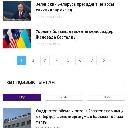
Зеленский Беларусь президентіне қарсы
санкциялар енгізді
18.02.2026 17:41
​Украина бойынша үшжақты келіссөздер
Женевада басталды
17.02.2026 18:59
1
2
3
4
5
6
7
КӨПТІ ҚЫЗЫҚТЫРҒАН
3 күн
7 күн
30 күн
Өндірістегі қайғылы оқиға: «Қазақтелекомның»
екі бірдей қызметкері жұмыс барысында қаза
тапты