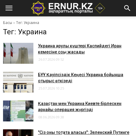
Басы
Тег: Украина
Тег: Украина
Украина қарулы күштері Каспийдегі Иран
кемесіне соққы жасады
26.07.2026 09:52
БҰҰ Қауіпсіздік Кеңесі Украина бойынша
отырыс өткізеді
25.07.2026 10:25
Қазақстан мен Украина Киевте бірлескен
арнайы операция жүргізді
08.06.2026 09:38
​"Сіз оны тоқтата аласыз": Зеленский Путинге