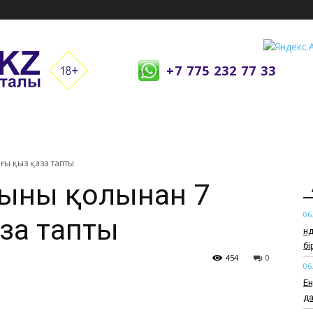
+7 775 232 77 33
ғы қыз қаза тапты
ының қолынан 7
06
за тапты
Өн
б
454
0
06
Ен
да