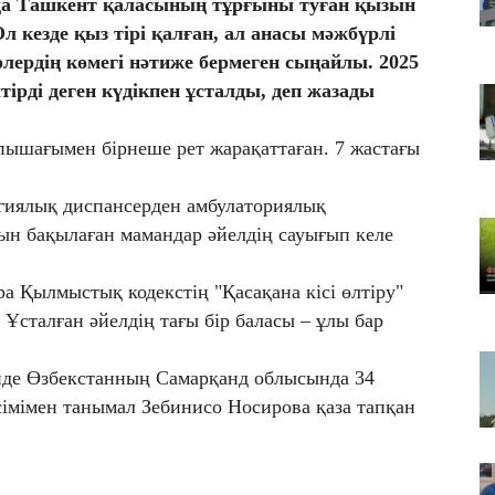
а Ташкент қаласының тұрғыны туған қызын
Т
л кезде қыз тірі қалған, ал анасы мәжбүрлі
қа
ерлердің көмегі нәтиже бермеген сыңайлы. 2025
06
ірді деген күдікпен ұсталды, деп жазады
Қ
ф
 пышағымен бірнеше рет жарақаттаған. 7 жастағы
06
ТҮ
гиялық диспансерден амбулаториялық
са
н бақылаған мамандар әйелдің сауығып келе
а Қылмыстық кодекстің "Қасақана кісі өлтіру"
 Ұсталған әйелдің тағы бір баласы – ұлы бар
інде Өзбекстанның Самарқанд облысында 34
сімімен танымал Зебинисо Носирова қаза тапқан