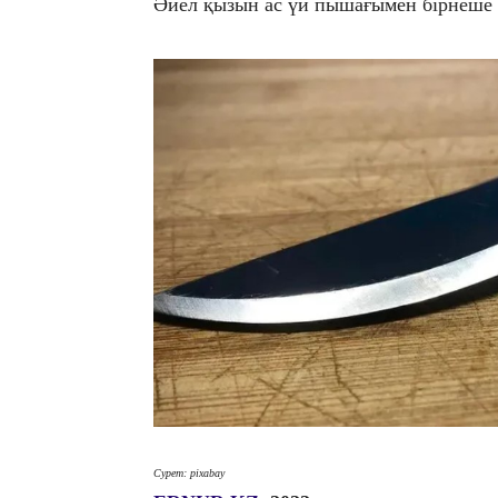
Әйел қызын ас үй пышағымен бірнеше 
Сурет: pixabay