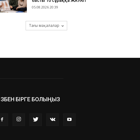
басты 10 сұраққа ЖАУАП
05.08.2026 20:39
Тағы мақалалар
ІЗБЕН БІРГЕ БОЛЫҢЫЗ