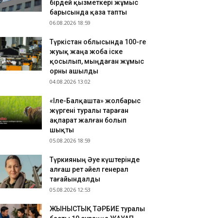
бірдей қызметкері жұмыс
ҮРКІСТАН: Нұралхан Көшеров тұрғынды жеке
барысында қаза тапты
былдап, мәселесін шешу жолын түсіндірді
06.08.2026 18:59
.08.2026 17:41
Түркістан облысында 100-ге
азақстан ұлттық құрамасының бұрынғы
жуық жаңа жоба іске
утболшысы қайтыс болды
қосылып, мыңдаған жұмыс
.08.2026 17:32
орны ашылды
РКІСТАН: Отырар ауданына келуші туристер
04.08.2026 13:02
ны көбейіп жатыр
«Іле-Балқашта» жолбарыс
жүргені туралы тараған
ақпарат жалған болып
шықты
05.08.2026 18:59
Түркияның Әуе күштерінде
алғаш рет әйел генерал
тағайындалды
05.08.2026 12:53
ЖЫНЫСТЫҚ ТӘРБИЕ туралы