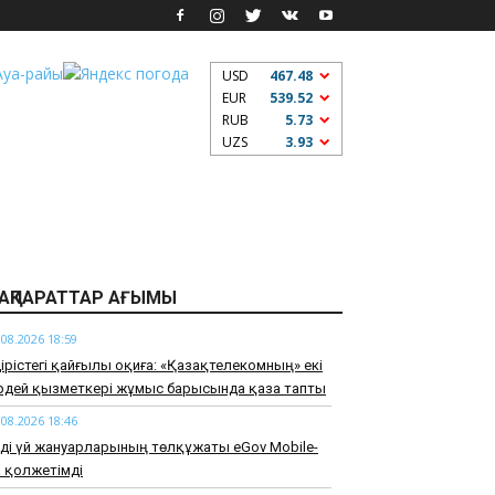
USD
467.48
EUR
539.52
RUB
5.73
UZS
3.93
АҚПАРАТТАР АҒЫМЫ
.08.2026 18:59
дірістегі қайғылы оқиға: «Қазақтелекомның» екі
ірдей қызметкері жұмыс барысында қаза тапты
.08.2026 18:46
ді үй жануарларының төлқұжаты eGov Mobile-
 қолжетімді