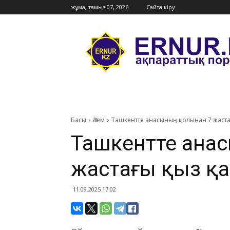
жұма, тамыз 07, 2026
Сайтқа кіру
Ernur
Press
Басы
Әлем
Ташкентте анасының қолынан 7 жаста
Ташкентте анас
жастағы қыз қа
11.09.2025 17:02