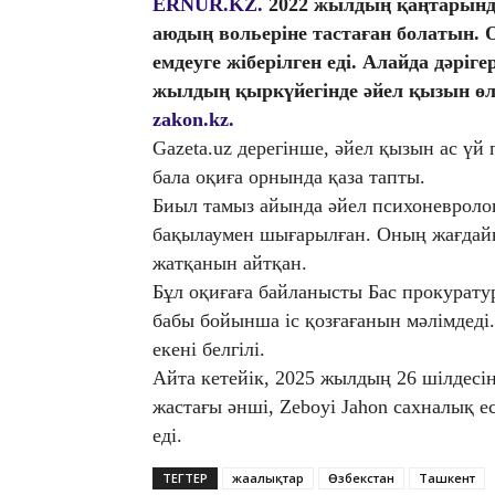
ERNUR.KZ.
2022 жылдың қаңтарынд
аюдың вольеріне тастаған болатын. О
емдеуге жіберілген еді. Алайда дәріг
жылдың қыркүйегінде әйел қызын өлт
zakon.kz.
Gazeta.uz дерегінше, әйел қызын ас үй
бала оқиға орнында қаза тапты.
Биыл тамыз айында әйел психоневроло
бақылаумен шығарылған. Оның жағдайы
жатқанын айтқан.
Бұл оқиғаға байланысты Бас прокуратур
бабы бойынша іс қозғағанын мәлімдеді.
екені белгілі.
Айта кетейік, 2025 жылдың 26 шілдес
жастағы әнші, Zeboyi Jahon сахналық е
еді.
ТЕГТЕР
жаңалықтар
Өзбекстан
Ташкент