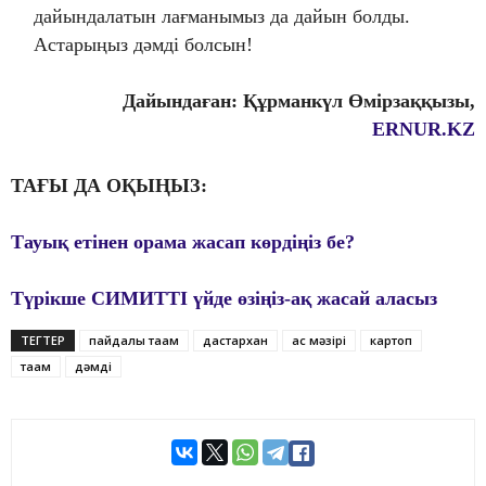
дайындалатын лағманымыз да дайын болды.
Астарыңыз дәмді болсын!
Дайындаған: Құрманкүл Өмірзаққызы,
ERNUR.KZ
ТАҒЫ ДА ОҚЫҢЫЗ:
Тауық етінен орама жасап көрдіңіз бе?
Түрікше СИМИТТІ үйде өзіңіз-ақ жасай аласыз
ТЕГТЕР
пайдалы тағам
дастархан
ас мәзірі
картоп
тағам
дәмді