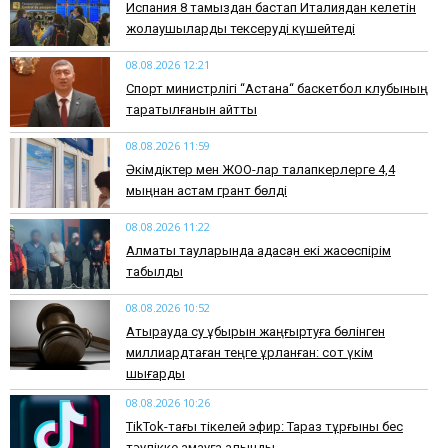
Испания 8 тамыздан бастап Италиядан келетін
жолаушыларды тексеруді күшейтеді
08.08.2026 12:21
Спорт министрлігі “Астана“ баскетбол клубының
таратылғанын айтты
08.08.2026 11:59
Әкімдіктер мен ЖОО-лар талапкерлерге 4,4
мыңнан астам грант бөлді
08.08.2026 11:22
Алматы тауларында адасқан екі жасөспірім
табылды
08.08.2026 10:52
Атырауда су құбырын жаңғыртуға бөлінген
миллиардтаған теңге ұрланған: сот үкім
шығарды
08.08.2026 10:26
TikTok-тағы тікелей эфир: Тараз тұрғыны бес
тәулікке қамауға алынды