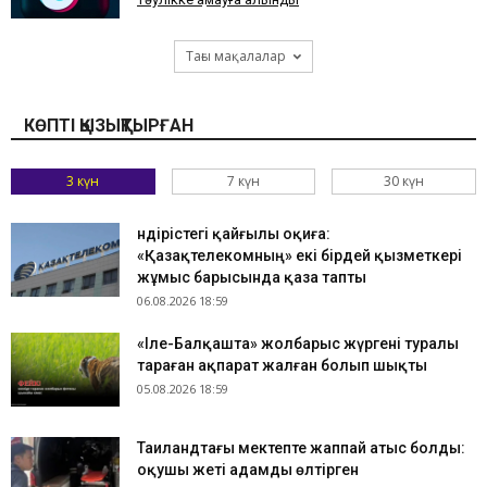
Тағы мақалалар
КӨПТІ ҚЫЗЫҚТЫРҒАН
3 күн
7 күн
30 күн
Өндірістегі қайғылы оқиға:
«Қазақтелекомның» екі бірдей қызметкері
жұмыс барысында қаза тапты
06.08.2026 18:59
«Іле-Балқашта» жолбарыс жүргені туралы
тараған ақпарат жалған болып шықты
05.08.2026 18:59
Таиландтағы мектепте жаппай атыс болды:
оқушы жеті адамды өлтірген