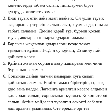
көкөністерді табаға салып, пияздармен бірге
қуыруды жалғастырамыз.
Енді тауық етін дайындап алайық. Ол үшін тауық
аяқтарының терісін сылып алып, жуамыз да, оны да
табаға саламыз. Дәміне қарай тұз, бұрыш қосып,
тауық аяқтарын қызарта қуырып аламыз.
Барлығы жақсылап қуырылған кезде томат
тұздығын құйып, 1-1,5 л су құйып, 25 минуттай
қайнату керек.
Қайнап жатқан сорпаға лавр жапырағы мен чили
бұрышын саламыз.
Соңында дайын лағман қамырын суға салып
қайнатып аламыз. Енді тағамды біріктіріп, ыдысқа
құю ғана қалды. Лағманға арналған кесеге алдымен
қамырдан салып, сорпасынан құямыз. Көкөністерді
салып, бетіне майдалап туралған аскөкті себелеп,
дастарханға ұсынамыз. Өте ерекше әрі тез