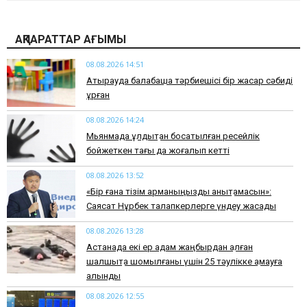
АҚПАРАТТАР АҒЫМЫ
08.08.2026 14:51
Атырауда балабақша тәрбиешісі бір жасар сәбиді
ұрған
08.08.2026 14:24
Мьянмада құлдықтан босатылған ресейлік
бойжеткен тағы да жоғалып кетті
08.08.2026 13:52
«Бір ғана тізім арманыңызды анықтамасын»:
Саясат Нұрбек талапкерлерге үндеу жасады
08.08.2026 13:28
Астанада екі ер адам жаңбырдан қалған
шалшықта шомылғаны үшін 25 тәулікке қамауға
алынды
08.08.2026 12:55