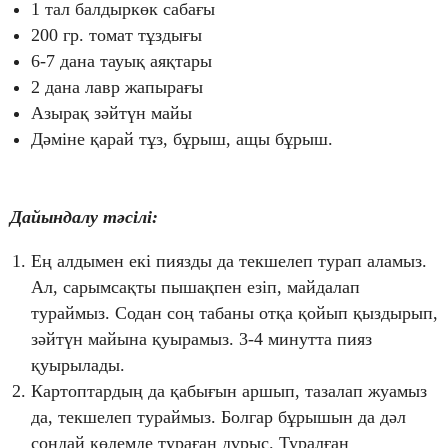
1 тал балдыркөк сабағы
200 гр. томат тұздығы
6-7 дана тауық аяқтары
2 дана лавр жапырағы
Азырақ зәйтүн майы
Дәміне қарай тұз, бұрыш, ащы бұрыш.
Дайындалу тәсілі:
Ең алдымен екі пиязды да текшелеп турап аламыз.
Ал, сарымсақты пышақпен езіп, майдалап
тураймыз. Содан соң табаны отқа қойып қыздырып,
зәйтүн майына қуырамыз. 3-4 минутта пияз
қуырылады.
Картоптардың да қабығын аршып, тазалап жуамыз
да, текшелеп тураймыз. Болгар бұрышын да дәл
сондай көлемде тураған дұрыс. Туралған