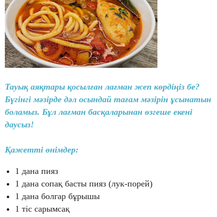
Тауық аяқтары қосылған лағман жеп көрдіңіз бе?
Бүгінгі мәзірде дәл осындай тағам мәзірін ұсынатын
боламыз. Бұл лағман басқаларынан өзгеше екені
даусыз!
Қажетті өнімдер:
1 дана пияз
1 дана сопақ басты пияз (лук-порей)
1 дана болгар бұрышы
1 тіс сарымсақ