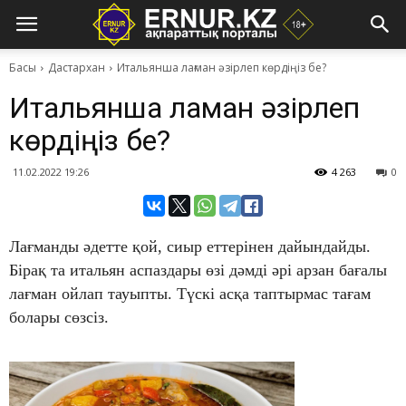
Басы
Дастархан
Итальянша лағман әзірлеп көрдіңіз бе?
Итальянша лағман әзірлеп
көрдіңіз бе?
11.02.2022 19:26
4 263
0
​Лағманды әдетте қой, сиыр еттерінен дайындайды.
Бірақ та итальян аспаздары өзі дәмді әрі арзан бағалы
лағман ойлап тауыпты. Түскі асқа таптырмас тағам
болары сөзсіз.