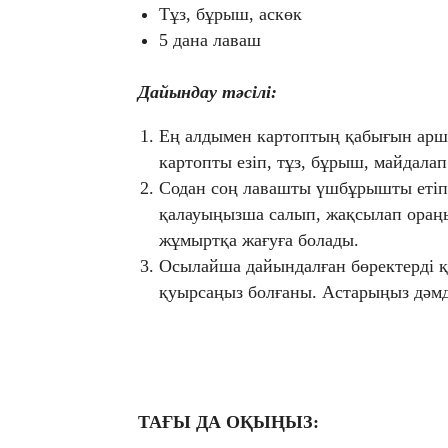
Тұз, бұрыш, аскөк
5 дана лаваш
Дайындау тәсілі:
Ең алдымен картоптың қабығын аршы
картопты езіп, тұз, бұрыш, майдала
Содан соң лавашты үшбұрышты етіп 
қалауыңызша салып, жақсылап ораңы
жұмыртқа жағуға болады.
Осылайша дайындалған бөректерді қ
қуырсаңыз болғаны. Астарыңыз дәмд
ТАҒЫ ДА ОҚЫҢЫЗ: