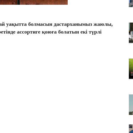
Т
қа
06
Қай уақытта болмасын дастарханымыз жаюлы,
Қ
ретінде ассортиге қоюға болатын екі түрлі
ф
06
ТҮ
са