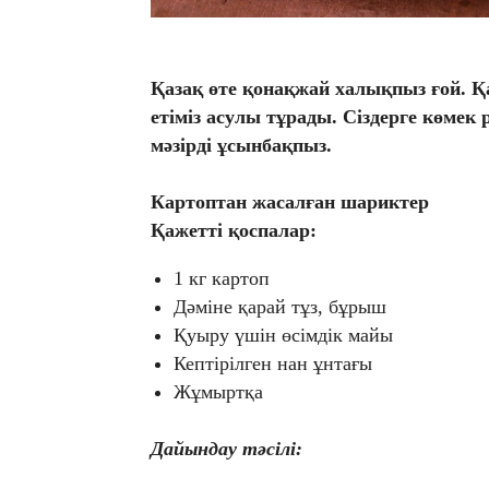
Қазақ өте қонақжай халықпыз ғой. 
етіміз асулы тұрады. Сіздерге көмек 
мәзірді ұсынбақпыз.
Картоптан жасалған шариктер
Қажетті қоспалар:
1 кг картоп
Дәміне қарай тұз, бұрыш
Қуыру үшін өсімдік майы
Кептірілген нан ұнтағы
Жұмыртқа
Дайындау тәсілі: