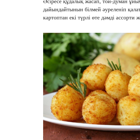
Әсіресе құдалық жасап, той-думан ұйы
дайындайтынын білмей әуреленіп қалат
картоптан екі түрлі өте дәмді ассорти 