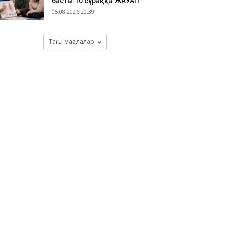
басты 10 сұраққа ЖАУАП
05.08.2026 20:39
Тағы мақалалар