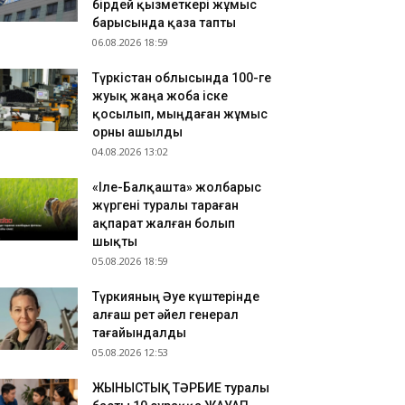
бірдей қызметкері жұмыс
ҮРКІСТАН: Нұралхан Көшеров тұрғынды жеке
барысында қаза тапты
былдап, мәселесін шешу жолын түсіндірді
06.08.2026 18:59
.08.2026 17:41
Түркістан облысында 100-ге
азақстан ұлттық құрамасының бұрынғы
жуық жаңа жоба іске
утболшысы қайтыс болды
қосылып, мыңдаған жұмыс
.08.2026 17:32
орны ашылды
РКІСТАН: Отырар ауданына келуші туристер
04.08.2026 13:02
ны көбейіп жатыр
«Іле-Балқашта» жолбарыс
жүргені туралы тараған
ақпарат жалған болып
шықты
05.08.2026 18:59
Түркияның Әуе күштерінде
алғаш рет әйел генерал
тағайындалды
05.08.2026 12:53
ЖЫНЫСТЫҚ ТӘРБИЕ туралы