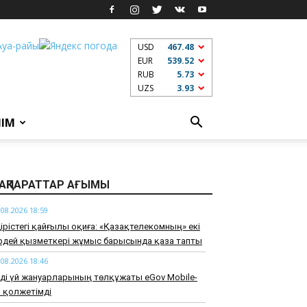
USD
467.48
EUR
539.52
RUB
5.73
UZS
3.93
ЛІМ
АҚПАРАТТАР АҒЫМЫ
.08.2026 18:59
дірістегі қайғылы оқиға: «Қазақтелекомның» екі
ірдей қызметкері жұмыс барысында қаза тапты
.08.2026 18:46
ді үй жануарларының төлқұжаты eGov Mobile-
 қолжетімді