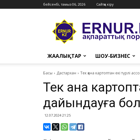
бейсенбі, тамыз 06, 2026
Сайтқа кіру
Ernur
Press
ЖАҢАЛЫҚТАР
ШОУ-БИЗНЕС
Басы
Дастархан
Тек қана картоптан екі түрлі а
Тек қана картопт
дайындауға бо
12.07.2024 21:25