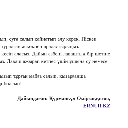
п, суға салып қайнатып алу керек. Піскен
п туралған аскөкпен араластырыңыз.
кесіп аласыз. Дайын езбені лаваштың бір шетіне
з. Лаваш ажырап кетпес үшін ұшына су немесе
ызып тұрған майға салып, қызарғанша
і болсын!
Дайындаған: Құрманкүл Өмірзаққызы,
ERNUR.KZ