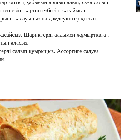
картоптың қабығын аршып алып, суға салып
пен езіп, картоп езбесін жасаймыз.
бұрыш, қалауыңызша дәмдеуіштер қосып,
жасайсыз. Шариктерді алдымен жұмыртқаға ,
атып аласыз.
ерді салып қуырыңыз. Ассортиге салуға
ын!