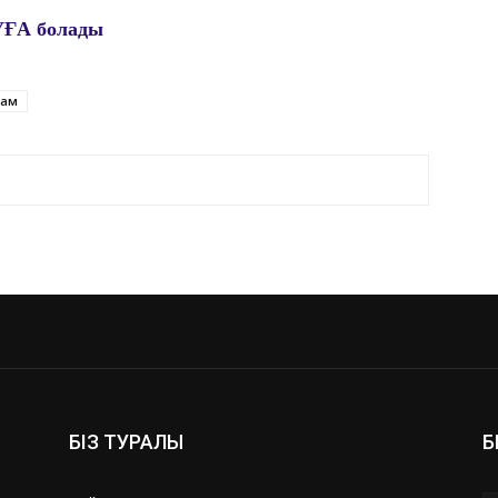
ҒА болады
ғам
БІЗ ТУРАЛЫ
Б