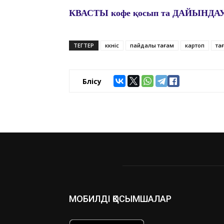
КВАСТЫ кофе қосып та ДАЙЫНДАУ
ТЕГТЕР
көкөніс
пайдалы тағам
картоп
та
Бөлісу
МОБИЛДІ ҚОСЫМШАЛАР