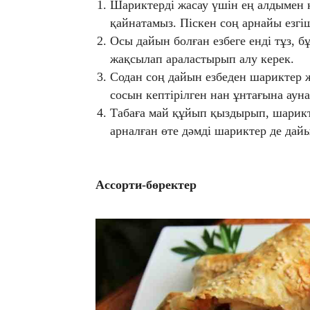
Шариктерді жасау үшін ең алдымен 
қайнатамыз. Піскен соң арнайы езгіш
Осы дайын болған езбеге енді тұз, 
жақсылап араластырып алу керек.
Содан соң дайын езбеден шариктер 
сосын кептірілген нан ұнтағына аун
Табаға май құйып қыздырып, шарикт
арналған өте дәмді шариктер де дай
Ассорти-бөректер