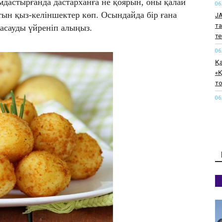
мдастырғанда дастарханға не қоярын, оны қалай
06
ын қыз-келіншектер көп. Осындайда бір ғана
J
та
жасауды үйреніп алыңыз.
т
06
Қ
«Қ
т
06
Тү
қ
06
Қ
өт
06
Па
қи
к
06