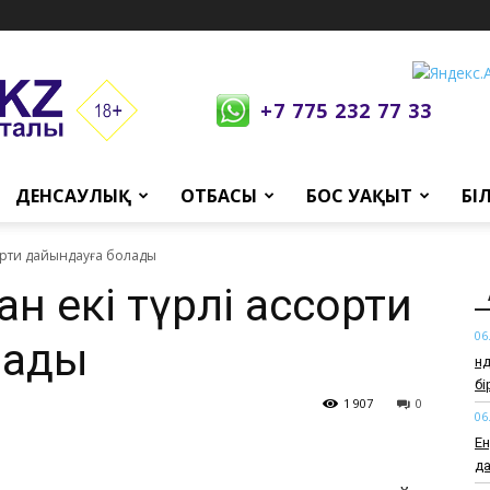
+7 775 232 77 33
ДЕНСАУЛЫҚ
ОТБАСЫ
БОС УАҚЫТ
БІ
ссорти дайындауға болады
ан екі түрлі ассорти
06
лады
Өн
б
1 907
0
06
Ен
да