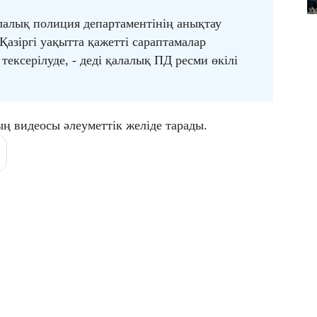
алық полиция департаментінің анықтау
Қазіргі уақытта қажетті сараптамалар
ексерілуде, - деді қалалық ПД ресми өкілі
ң видеосы әлеуметтік желіде тарады.