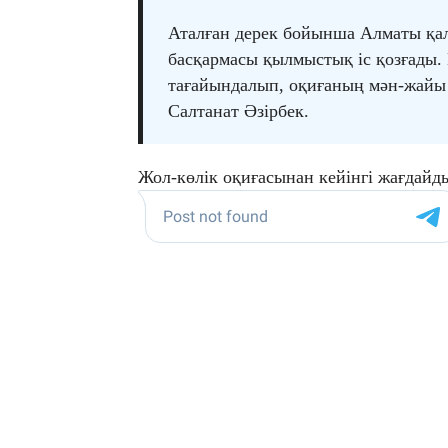
Аталған дерек бойынша Алматы қал
басқармасы қылмыстық іс қозғады. 
тағайындалып, оқиғаның мән-жайы т
Салтанат Әзірбек.
Жол-көлік оқиғасынан кейінгі жағдайды