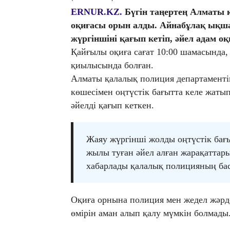
ERNUR.KZ.
Бүгін таңертең Алматы 
оқиғасы орын алды. Айнабұлақ ықша
жүргіншіні қағып кетіп, әйел адам о
Қайғылы оқиға сағат 10:00 шамасында,
қиылысында болған.
Алматы қалалық полиция департаментін
көшесімен оңтүстік бағытта келе жатып
әйелді қағып кеткен.
Жаяу жүргінші жолды оңтүстік бағы
жылы туған әйел алған жарақаттар
хабарлады қалалық полицияның бас
Оқиға орнына полиция мен жедел жәрде
өмірін аман алып қалу мүмкін болмады