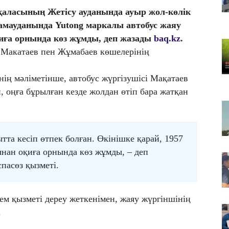
Қа
қаласының Жетісу ауданында ауыр жол-көлік
че
мауданында Yutong маркалы автобус жаяу
07
қиға орнында көз жұмды, деп жазады
baq.kz.
Ас
 Макатаев пен Жұмабаев көшелерінің
т
07
ің мәліметінше, автобус жүргізушісі Мақатаев
​Т
, оңға бұрылған кезде жолдан өтіп бара жатқан
жо
тта кесіп өтпек болған. Өкінішке қарай, 1957
ынан оқиға орнында көз жұмды, – деп
пасөз қызметі.
м қызметі дереу жеткенімен, жаяу жүргіншінің
.