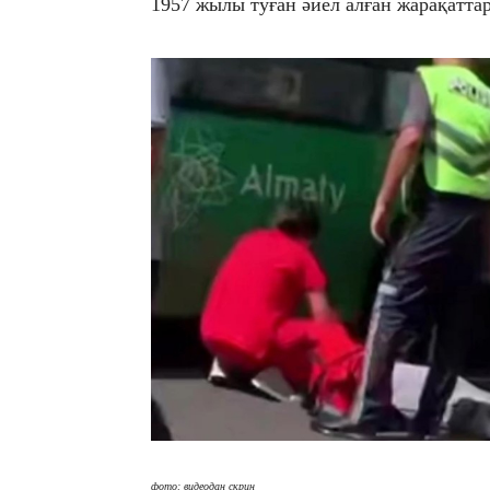
1957 жылы туған әйел алған жарақатта
фото: видеодан скрин