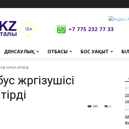
+7 775 232 77 33
ДЕНСАУЛЫҚ
ОТБАСЫ
БОС УАҚЫТ
БІ
лді қағып өлтірді
с жүргізушісі
07
тірді
​2
се
341
0
07
​Ш
ф