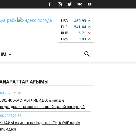
USD
469.93
EUR
541.64
RUB
5.71
UZS
3.93
ЛІМ
АҚПАРАТТАР АҒЫМЫ
.08.2026 21:40
0, 30, 40 ЖАСТАҒЫ ЛИБИДО: Әйелдің
ксуалдылығы жасына қарай қалай өзгереді?
.08.2026 20:35
ЫНАЙЫ оқиғаға негізделген ЕҢ АУЫР кәріс
ильмдері