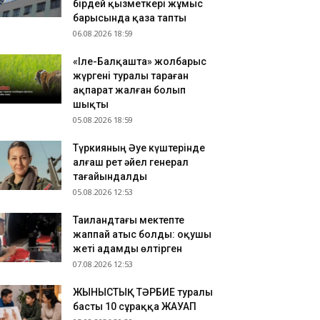
бірдей қызметкері жұмыс
зақстандық ескек есушілер Азия
барысында қаза тапты
мпионатында 4 медаль жеңіп алды
06.08.2026 18:59
.08.2026 17:54
«Іле-Балқашта» жолбарыс
танадан Омбыға әуе рейстері уақытша
жүргені туралы тараған
оқтатылды
ақпарат жалған болып
.08.2026 17:41
шықты
анымал курорттағы қорық қызметкерін
05.08.2026 18:59
лбарыс өлтірді
Түркияның Әуе күштерінде
алғаш рет әйел генерал
тағайындалды
05.08.2026 12:53
Таиландтағы мектепте
жаппай атыс болды: оқушы
жеті адамды өлтірген
07.08.2026 12:53
ЖЫНЫСТЫҚ ТӘРБИЕ туралы
басты 10 сұраққа ЖАУАП