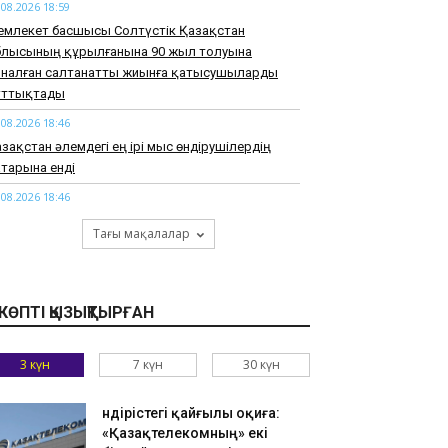
.08.2026 18:59
емлекет басшысы Солтүстік Қазақстан
блысының құрылғанына 90 жыл толуына
рналған салтанатты жиынға қатысушыларды
ұттықтады
.08.2026 18:46
зақстан әлемдегі ең ірі мыс өндірушілердің
тарына енді
.08.2026 18:46
арқұм Нұрай Серікбайдың туыстары
Тағы мақалалар
йыпталушыдан 10 миллиард теңге моральдық
емақы талап етті
.08.2026 18:33
КӨПТІ ҚЫЗЫҚТЫРҒАН
узАРТ» тобының әншісі Кенжебек Жанәбілов
нсақтау бөліміне түсті
3 күн
7 күн
30 күн
.08.2026 18:20
тайдан 2,7 млрд теңгенің тауарын заңсыз
елгендер әшкереленді
Өндірістегі қайғылы оқиға:
«Қазақтелекомның» екі
.08.2026 18:07