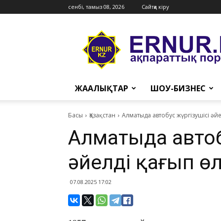
сенбі, тамыз 08, 2026
Сайтқа кіру
Ernur
Press
ЖАҢАЛЫҚТАР
ШОУ-БИЗНЕС
Басы
Қазақстан
Алматыда автобус жүргізушісі әйе
Алматыда автобу
әйелді қағып өл
07.08.2025 17:02