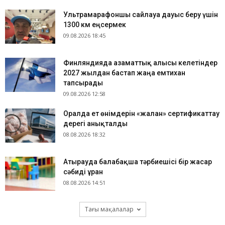
Ультрамарафоншы сайлауға дауыс беру үшін
1300 км еңсермек
09.08.2026 18:45
Финляндияда азаматтық алғысы келетіндер
2027 жылдан бастап жаңа емтихан
тапсырады
09.08.2026 12:58
Оралда ет өнімдерін «жалған» сертификаттау
дерегі анықталды
08.08.2026 18:32
Атырауда балабақша тәрбиешісі бір жасар
сәбиді ұрған
08.08.2026 14:51
Тағы мақалалар