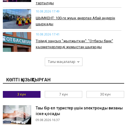
тартылды
10.08.2026 17:49
ШЫМКЕНТ: 100-ге жуық өнерпаз Абай әндерін
шырқады
10.08.2026 17:41
Тізімді заңсыз "жылжытқан": "Отбасы банк"
қызметкерлерді жұмыстан шығарды
Тағы мақалалар
КӨПТІ ҚЫЗЫҚТЫРҒАН
3 күн
7 күн
30 күн
Тағы бір ел туристер үшін электронды визаны
іске қосады
09.08.2026 16:37