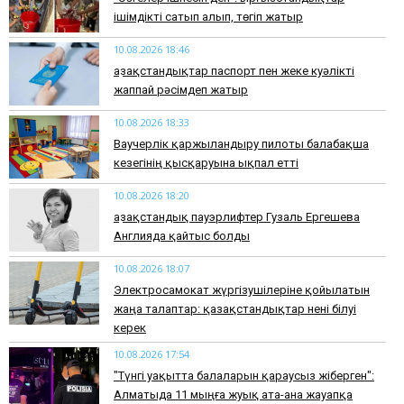
ішімдікті сатып алып, төгіп жатыр
10.08.2026 18:46
Қазақстандықтар паспорт пен жеке куәлікті
жаппай рәсімдеп жатыр
10.08.2026 18:33
Ваучерлік қаржыландыру пилоты балабақша
кезегінің қысқаруына ықпал етті
10.08.2026 18:20
Қазақстандық пауэрлифтер Гузаль Ергешева
Англияда қайтыс болды
10.08.2026 18:07
Электросамокат жүргізушілеріне қойылатын
жаңа талаптар: қазақстандықтар нені білуі
керек
10.08.2026 17:54
"Түнгі уақытта балаларын қараусыз жіберген":
Алматыда 11 мыңға жуық ата-ана жауапқа