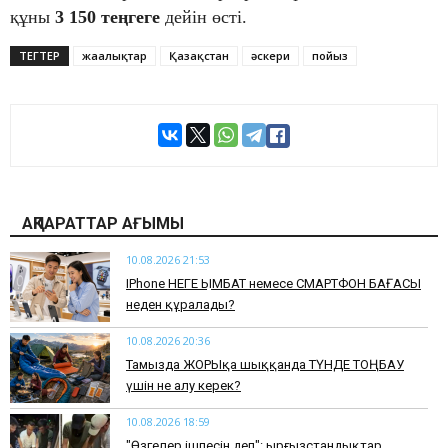
құны
3 150 теңгеге
дейін өсті.
ТЕГТЕР
жаңалықтар
Қазақстан
әскери
пойыз
АҚПАРАТТАР АҒЫМЫ
10.08.2026 21:53
IPhone НЕГЕ ҚЫМБАТ немесе СМАРТФОН БАҒАСЫ
неден құралады?
10.08.2026 20:36
​Тамызда ЖОРЫҚқа шыққанда ТҮНДЕ ТОҢБАУ
үшін не алу керек?
10.08.2026 18:59
"Өзгелер ішпесін деп": Қырғызстандықтар