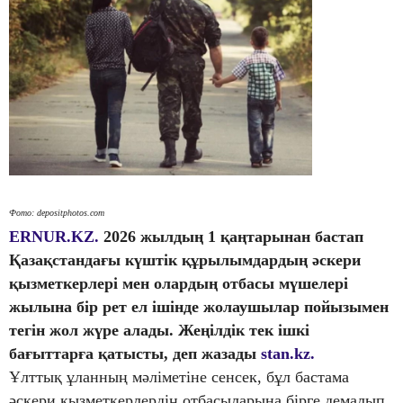
Фото: depositphotos.com
ERNUR.KZ.
2026 жылдың 1 қаңтарынан бастап
Қазақстандағы күштік құрылымдардың әскери
қызметкерлері мен олардың отбасы мүшелері
жылына бір рет ел ішінде жолаушылар пойызымен
тегін жол жүре алады. Жеңілдік тек ішкі
бағыттарға қатысты, деп жазады
stan.kz.
Ұлттық ұланның мәліметіне сенсек, бұл бастама
әскери қызметкерлердің отбасыларына бірге демалып,