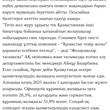
еңбек демалысына шығуға немесе жақындарын барып
көруге мүмкіндік беретінін айтты. Осылайша
билеттерге кететін шығын едәуір азаяды.
"Тегін жол жүру құқығы тек Қазақстанның ішкі
бағыттары бойынша қатынайтын жолаушылар
пойыздарына ғана таралады. Сонымен бірге тиісті
шығындар ұлттық компания – “Қазақстан темір жолы”
қаражаты есебінен өтеледі", – деді “Жолаушылар
тасымалы” АҚ экономика және тасымалды есепке алу
департаментінің бас менеджері Айнұр Базарбаева.
Еске салайық, бұған дейін Қазақстанда әскери
қызметкерлердің жалақысы көтерілетінін жазған едік.
Алғашқы кезең 2025 жылғы 1 қаңтардан бастап жүзеге
асырылды. Офицерлік құрамның жалақысы орта
есеппен 20,3%, ал қатардағы және сержанттық
құрамның жалақысы 33,9% өскен. Сондай-ақ
еліміздегі әскери қызметкерлердің күнделікті азық