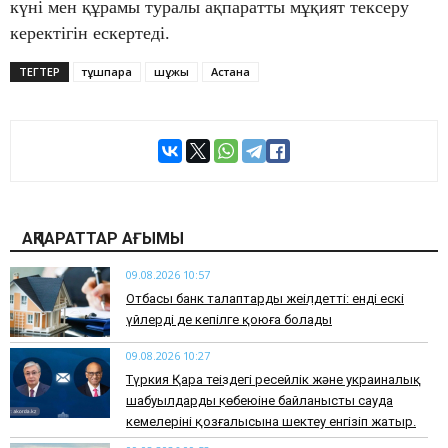
күні мен құрамы туралы ақпаратты мұқият тексеру
керектігін ескертеді.
ТЕГТЕР
тұшпара
шұжық
Астана
АҚПАРАТТАР АҒЫМЫ
09.08.2026 10:57
Отбасы банк талаптарды жеңілдетті: енді ескі
үйлерді де кепілге қоюға болады
09.08.2026 10:27
Түркия Қара теңіздегі ресейлік және украиналық
шабуылдардың көбеюіне байланысты сауда
кемелерінің қозғалысына шектеу енгізіп жатыр.