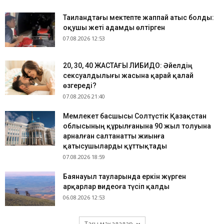
Таиландтағы мектепте жаппай атыс болды:
оқушы жеті адамды өлтірген
07.08.2026 12:53
​20, 30, 40 ЖАСТАҒЫ ЛИБИДО: Әйелдің
сексуалдылығы жасына қарай қалай
өзгереді?
07.08.2026 21:40
Мемлекет басшысы Солтүстік Қазақстан
облысының құрылғанына 90 жыл толуына
арналған салтанатты жиынға
қатысушыларды құттықтады
07.08.2026 18:59
Баянауыл тауларында еркін жүрген
арқарлар видеоға түсіп қалды
06.08.2026 12:53
Тағы мақалалар