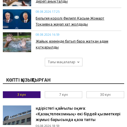
дерегі анықталды
08.08.2026 17:25
Бельгия королі Филипп Қасым-Жомарт
Тоқаевқа жауап хат жолдады
08.08.2026 16:59
Жайық өзенінде батып бара жатқан адам
құтқарылды
Тағы мақалалар
КӨПТІ ҚЫЗЫҚТЫРҒАН
3 күн
7 күн
30 күн
Өндірістегі қайғылы оқиға:
«Қазақтелекомның» екі бірдей қызметкері
жұмыс барысында қаза тапты
06.08.2026 18:59