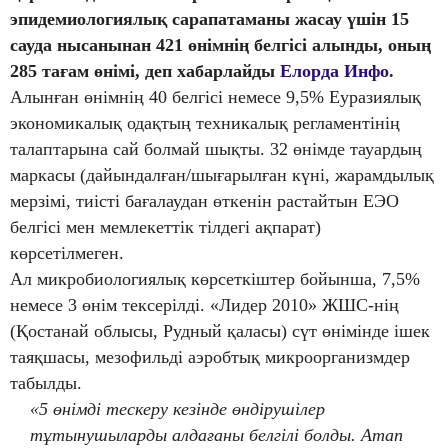
эпидемиологиялық сарапатаманы жасау үшін 15
сауда нысанынан 421 өнімнің белгісі алынды, оның
285 тағам өнімі, деп хабарлайды
Елорда Инфо
.
Алынған өнімнің 40 белгісі немесе 9,5% Еуразиялық
экономикалық одақтың техникалық регламентінің
талаптарына сай болмай шықты. 32 өнімде тауардың
маркасы (дайындалған/шығарылған күні, жарамдылық
мерзімі, тиісті бағалаудан өткенін растайтын ЕЭО
белгісі мен мемлекеттік тілдегі ақпарат)
көрсетілмеген.
Ал микробиологиялық көрсеткіштер бойынша, 7,5%
немесе 3 өнім тексерілді. «Лидер 2010» ЖШС-нің
(Қостанай облысы, Рудный қаласы) сүт өнімінде ішек
таяқшасы, мезофильді аэробтық микроорганизмдер
табылды.
«5 өнімді тескеру кезінде өндірушілер
тұтынушыларды алдағаны белгілі болды. Атап