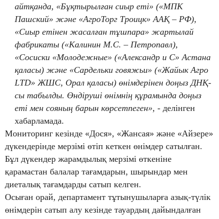
айтқанда, «Бұқтырылған сиыр еті» («МПК
Пашский» және «АгроТорг Троицк» ААҚ – РФ),
«Сиыр етінен жасалған тұшпара» жартылай
фабрикаты («Калинин М.С. – Петропавл),
«Сосиски «Молодежные» («Александр и С» Астана
қаласы) және «Сардельки говяжьи» («Жайык Агро
LTD» ЖШС, Орал қаласы) өнімдерінен доңыз ДНҚ-
сы табылды. Өндіруші өнімнің құрамында доңыз
еті мен сояның барын көрсетпеген»,
- делінген
хабарламада.
Мониторинг кезінде «Дося», «Жансая» және «Айзере»
дүкендерінде мерзімі өтіп кеткен өнімдер сатылған.
Бұл дүкендер жарамдылық мерзімі өткеніне
қарамастан балалар тағамдарын, шырындар мен
диеталық тағамдарды сатып келген.
Осыған орай, департамент тұтынушыларға азық-түлік
өнімдерін сатып алу кезінде тауардың дайындалған