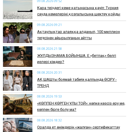
09.08.2026 09:52
Қара теңіздегі кеме қатынасына қауіп: Түркия
сауда кемелерінің қозғалысына шектеу қойды
09.08.2026 09:21
Ақтаулықтар алаяққа алданып, 100 миллион
теңгесінен айырылғанын айтты
08.08.2026 21:58
ЖҰЛДЫЗНАМА БОЙЫНША: Ең «бетпақ» белгі
иелері кімдер?
08.08.2026 20:31
АҚ ШАШты боямай табиғи қалпында ӨСІРУ -
ТРЕНД
08.08.2026 19:53
​«КӨППЕН КӨРГЕН ҰЛЫ ТОЙ»: көпке көзсіз еру ме,
көппен бірге болу ма?
08.08.2026 18:32
Оралда ет өнімдерін «жалған» сертификаттау