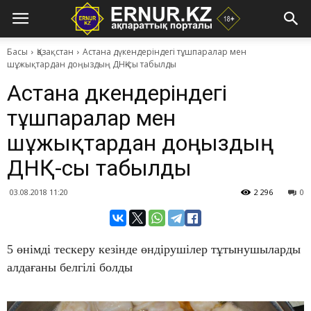
Басы
Қазақстан
Астана дүкендеріндегі тұшпаралар мен
шұжықтардан доңыздың ДНҚ-сы табылды
Астана дүкендеріндегі
тұшпаралар мен
шұжықтардан доңыздың
ДНҚ-сы табылды
03.08.2018 11:20
2 296
0
5 өнімді тескеру кезінде өндірушілер тұтынушыларды
алдағаны белгілі болды