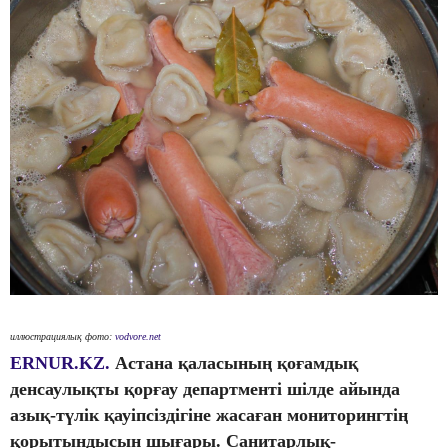
иллюстрациялық фото:
vodvore.net
ERNUR.KZ.
Астана қаласының қоғамдық
денсаулықты қорғау департменті шілде айында
азық-түлік қауіпсіздігіне жасаған мониторингтің
қорытындысын шығары. Санитарлық-