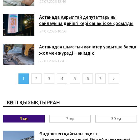
27.07.2026 18:46
Астанада Құрылтай депутаттарының
сайлауына дейінгі кері санақ іске қосылды
24.07.2026 10:56
Астанадан шығатын көліктер уақытша басқа
жолмен жүреді – әкімдік
22.07.2026 17:41
1
2
3
4
5
6
7
КӨПТІ ҚЫЗЫҚТЫРҒАН
3 күн
7 күн
30 күн
Өндірістегі қайғылы оқиға: