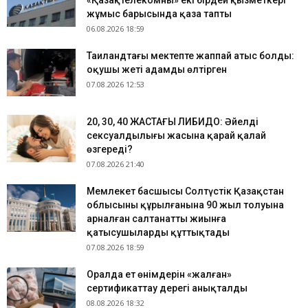
«Қазақтелекомның» екі бірдей қызметкері
жұмыс барысында қаза тапты
06.08.2026 18:59
Таиландтағы мектепте жаппай атыс болды:
оқушы жеті адамды өлтірген
07.08.2026 12:53
​20, 30, 40 ЖАСТАҒЫ ЛИБИДО: Әйелдің
сексуалдылығы жасына қарай қалай
өзгереді?
07.08.2026 21:40
Мемлекет басшысы Солтүстік Қазақстан
облысының құрылғанына 90 жыл толуына
арналған салтанатты жиынға
қатысушыларды құттықтады
07.08.2026 18:59
Оралда ет өнімдерін «жалған»
сертификаттау дерегі анықталды
08.08.2026 18:32