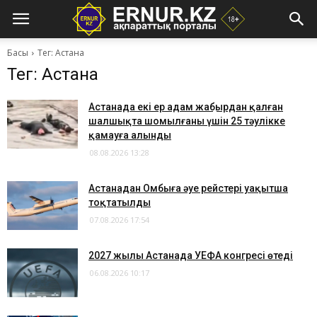
Басы
Тег: Астана
Тег: Астана
Астанада екі ер адам жаңбырдан қалған
шалшықта шомылғаны үшін 25 тәулікке
қамауға алынды
08.08.2026 13:28
Астанадан Омбыға әуе рейстері уақытша
тоқтатылды
07.08.2026 17:54
2027 жылы Астанада УЕФА конгресі өтеді
06.08.2026 10:17