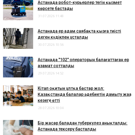
Астанада робот-курьерлер тегін қызмет
көрсете бастады
31.07.2026 11:48
Астанада ер адам саябақта қызға тиісті
деген күдікпен ұсталды
30.07.2026 10:56
Астанада "102" операторын балағаттаған ер
азамат сотталды
29.07.2026 14:52
Кітап оқитын ұлтқа бастар жол:
Қазақстанда балалар әдебиетін дамыту жаңа
кезеңге өтті
28.07.2026 10:04
Бір жасар баладан туберкулез анықталды:
Астанада тексеру басталды